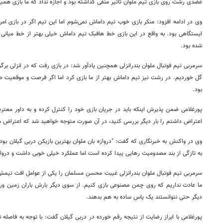
عضدی رشت روی بازی تیم ملوان تاثیر منفی گذاشته بود و اجازه نداد که ما بازی همی
وی در ادامه افزود: منکر بازی خوب تیم داماش نمی‌شوم اما این تیم اگر در بازی 
ایستگاهی بود. به واقع در این بازی خط هافبک تیم داماش خیلی بهتر از خط میانی م
شده بود.
سرمربی تیم فوتبال ملوان بندرانزلی همچنین یادآور شد: در بازی رفت که در انزلی برگ
گل خوردیم. در رشت نیز تیم داماش بهتر از ما بازی کرد اما اگر فرصت و موقعیت
بود.
پورغلامی ضمن پذیرش اینکه باید در جریان بازی خود را کنترل کرده و به داور مع
اعتراض داشتم را بار دیگر بررسی کنید، در آن صورت متوجه خواهید شد که اعتراض من
وی در واکنش به خبرنگاری که گفت: "دروازه بان ملوان بهترین بازیکن دربی گیلان بود"،
به تازگی از بند مصدومیت رهایی پیدا کرده است اما عملکرد خیلی خوبی داشت و دروا
سرمربی تیم فوتبال ملوان بندرانزلی غیبت محسن مسلمان را یکی از عوامل افت تیمش 
ما عادت نداریم که روی چمن مصنوعی بازی کنیم. از سوی دیگر بارش باران زمین ورزش
دیگر حتی نتوانستند یک پاس ساده به هم بدهند.
پورغلامی با ابراز رضایت از نتیجه رقم خورده در دربی گیلان گفت: با توجه به فاصله 