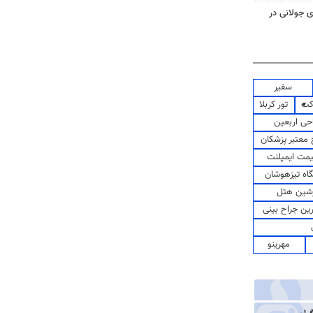
 جولانی در
سفیر
کت
تور کربلا
حی اربعین
معتبر پزشکان
مت ایمپلنت
اه تیزهوشان
شین هتل
رین جراح بینی
مهرینو