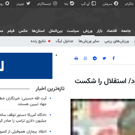
تلگرام
سروش
آی گپ
بله
اینستاگرام
توییتر
روبی
جامعه
اقتصاد
بازار
ورزش
سیاست
بین‌الملل
استان‌ها
عکس
فیلم
مج
ورزش‌های رزمی
سایر ورزش‌ها
جداول لیگ
نتایج زنده
ود/ استقلال را شکست
تازه‌ترین اخبار
آیت الله حسینی: خبرنگاران خط
جهاد تبیین هستند
میلیون دلاری ترامپ را صادر کر
انتقاد بیماران هموفیلی از کمبود