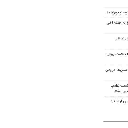
ویه و بویراحمد
 به حمله اخیر
قرص آزمایشی که می‌تواند درمان HIV را
با سلامت روانی
تنش‌ها در یمن
شکست ترامپ
ابی است
مدیرعامل هلال احمر کرمان: زمین لرزه ۴.۶