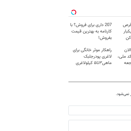
قرص
207 داری برای فروش؟ با
کبار
کارنامه به بهترین قیمت
کن
بفروش!
لان
راهکار موثر خانگی برای
کد ملی،
لاغری پودرجلبک
جعه
ماهی۳تا۵ کیلولاغری
نمی‌شود.