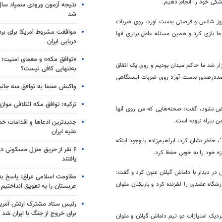
شگی خود را انجام دهیم.
شد
امروز شانس و فرصتی بدست آورد، روی ضربات
موافقت مشروط آمریکا برای بر
ا بازی کرد و همین مسئله عامل برتری آنها
دریایی ایران
«توافق مکه» و معمای امنیت؛ چ
زار شد ما حاکم میدان بودیم و روی یک اتفاق
به‌تنهایی کافی نیست؟
 صددرصدی بدست آورد روی ضربات ایستگاهی
واکنش صنعا به توافق سه جانب
ترکیه: توافق مکه ائتلافی موازی
ترض نشود، گفت: صحنه‌هایی که من روی آنها
 بیراه نبوده است.
جدیدترین ادعاها و اقدامات خ
علیه ایران
 خاطر نشان کرد: ابراهیم‌زاده با وجود اینکه
۶ نفر از حریق منزل مسکونی 
زه خود را به خوبی حفظ کرد.
یافتند
در دیدار با داماش گیلان عنون کرد و گفت:
مقاومت اسلامی عراق: پاسخ به 
گاه عضدی را لغزنده کرد و بازیکنان ملوان
عربستان را به تعویق انداختیم
رئیس ستاد مشترک ارتش آمریکا
برای خروج از جنگ با ایران شد
نزدیک امتیازات دو تیم داماش گیلان و ملوان