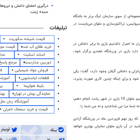
درگیری اعضای داعش و نیروهای
سیده زینب
مصوبه‌ای از سوی سازمان لیگ برتر به باشگاه
سپولیس، تراکتورسازی و ملوان می‌بایست در
تبلیغات
قیمت شیشه سکوریت
تر ما اصرار داشتیم بازی ما برابر داماش در
خرید طلای آب شده
قیمت مو
دارد بازی در ورزشگاه عضدی برگزار شود،
استند تسلیت
مدا
دوربین مداربسته
مرجع پاسخ 
فروش مواد شیمیایی
قی
رانزلی و داماش گیلان وجود دارد، گفت: یکی
قطعات لباسشویی
آموزشگ
 شود و برای اینکه چنین کاری صورت پذیرد،
بلیط هواپیما
پر
نمایندگی بوش در تهران
بهت
وی افزود: برای اینکه حسن نیت خود را در این خصوص نشان دهم، حتی حاضرم با تیم ملوان 10 بازی در شهر رشت انجام دهم،
آموزشگاه زبان ملل
نه شما مرا می شناختید و نه من شما را.
قیمت و خرید سمعک نامرئی
که روز نهم فروردین ماه در ورزشگاه آزادی
شید در آن بازی ملوان نمایش بهتری خواهد