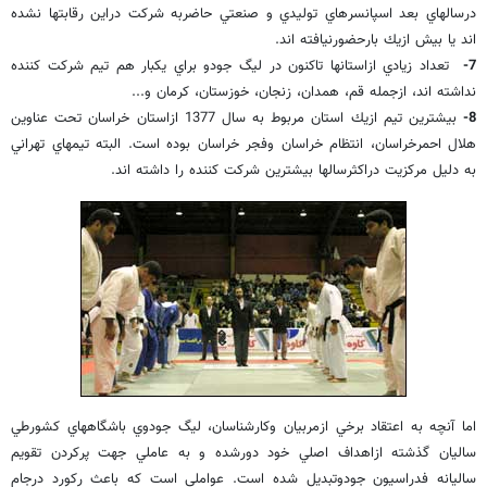
درسالهاي بعد اسپانسرهاي توليدي و صنعتي حاضربه شركت دراين رقابتها نشده
اند يا بيش ازيك بارحضورنيافته اند.
7-
تعداد زيادي ازاستانها تاكنون در ليگ جودو براي يكبار هم تيم شركت كننده
نداشته اند، ازجمله قم، همدان، زنجان، خوزستان، كرمان و...
8-
بيشترين تيم ازيك استان مربوط به سال 1377 ازاستان خراسان تحت عناوين
هلال احمرخراسان، انتظام خراسان وفجر خراسان بوده است. البته تيمهاي تهراني
به دليل مركزيت دراكثرسالها بيشترين شركت كننده را داشته اند.
اما آنچه به اعتقاد برخي ازمربيان وكارشناسان، ليگ جودوي باشگاههاي كشورطي
ساليان گذشته ازاهداف اصلي خود دورشده و به عاملي جهت پركردن تقويم
ساليانه فدراسيون جودوتبديل شده است. عواملي است كه باعث ركورد درجام