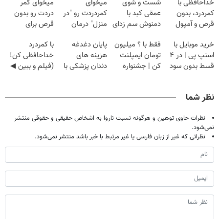
خداحافظی با
شست و شوی
میخوای
میخوای کمر
کمردرد، بدون
عمقی کبد با
کمردردت رو "در
دردت رو بدون
قرص و آمپول
دمنوش سم زدای
منزل" درمان
قرص برای
گیاهی
کنی؟ (◂فیلم +
همیشه خوب
خرید موبایل با
فقط با ؟ میلیون
پایان دغدغه
با کمردرد
◂پرسش‌نامه)
کنی؟
اسنپ پی | در ۴
تومان ایمپلنت
هزینه های
خداحافظی کن!
(◂پرسش‌نامه رو
قسط بدون سود
کن | جشنواره
دندان پزشکی با
(فیلم و ببین ◀
پر کن)
و کارمزد!
تموم نشه !!!
پک سفید کننده
پرسش‌نامه رو
خانگی
پرکن)
نظر شما
نظرات حاوی توهین و هرگونه نسبت ناروا به اشخاص حقیقی و حقوقی منتشر
نمی‌شود.
نظراتی که غیر از زبان فارسی یا غیر مرتبط با خبر باشد منتشر نمی‌شود.