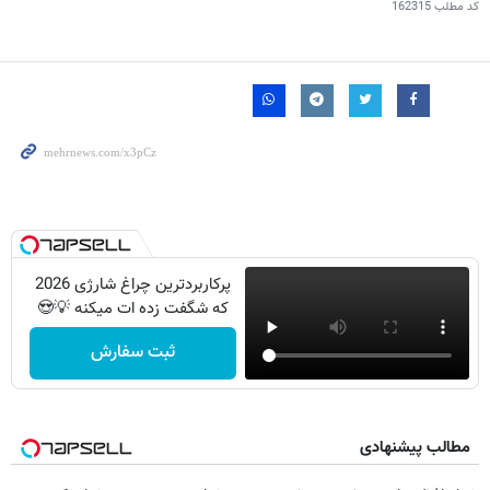
کد مطلب
162315
پرکاربردترین چراغ شارژی 2026
که شگفت زده ات میکنه 💡😍
ثبت سفارش
مطالب پیشنهادی