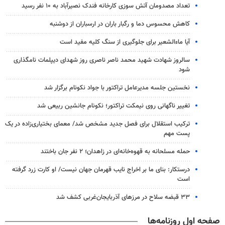
تعداد مصدومان آتش سوزی کارخانه فندک نصیرآباد به ۱۰ نفر رسید
کاهش محسوس دما و رگبار باران در ارسباران از دوشنبه
آیا ماءالشعیر برای جلوگیری از سنگ کلیه مفید است
سالروز شهادت شهید محمد ناصر ناصری روز شهدای دیپلمات نامگذاری
شود
نخستین جلسه مدیرعامل تراکتور با جواد نکونام برگزار شد
تغییر ناگهانی روی نیمکت تراکتور؛ نکونام جانشین ربیعی شد
ترکیب استقلال برای فصل جدید مشخص شد/ معمای بختیاری‌زاده در یک
پست مهم
حمله مسلحانه به قهوه‌خانه‌ای در زاهدان؛ ۲ نفر جان باختند
درستکار: بنای ما بر اخراج نایب قهرمان جهان نیست/ او کارت زرد گرفته
است
۳۳ قبضه سلاح در مرزهای آذربایجان‌غربی کشف شد
صفحه اول روزنامه‌ها