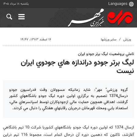
یکشنبه ۱۸ مرداد ۱۴۰۵
ورزش
سایر ورزشها
۱۶ اسفند ۱۳۸۳، ۱۹:۴۷
تاملي بروضعيت ليگ برتر جودو ايران
ليگ برتر جودو دراندازه هاي جودوي ايران
نيست
گروه ورزشي" مهر": شايد زمانيكه مسوولان وقت فدراسيون جودو
درسال1374 تصميم به برگزاري اولين دوره ليگ جودو باشگاههاي كشور
گرفتند، اهدافي همچون حمايت مالي ازجودوكاران توسط اسپانسرهاي مالي،
استعداد يابي ومحك قهرمانان درجريان رقابتهاي هفتگي را دنبال مي كردند.
ازسال 1374 كه اولين دوره ليگ جودو باشگاههاي كشوربا شركت 10 تيم باشگاهي
آغازشد، تاكنون كه دهمين دوره آن درحال اتمام است، مجموعا 116 تيم دراين