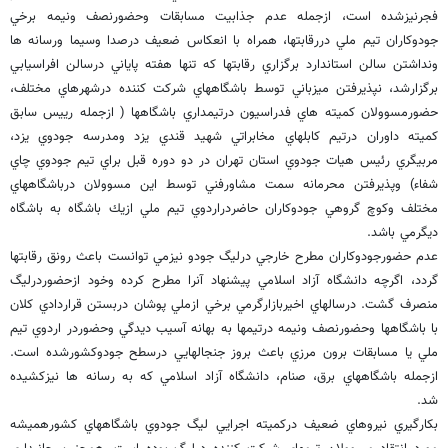
فجرنيزشده است، ازجمله عدم جذابيت مسابقات وحضورنصف ونيمه برخي
جودوكاران تيم ملي دررقابتها، همراه با انعكاس ضعيف درصدا وسيما ورسانه ها
ونداشتن سالن استاندارد برگزاري رقابتها كه تنها هفته پاياني درسالن افراسيابي
برگزارشد، نپذيرفتن ميزباني توسط باشگاههاي شركت كننده درشهرهاي مختلف،
حضورمسوولان كميته هاي فدراسيون درتيمداري باشگاهها ( ازجمله رييس سابق
كميته داوران درتيم كابلهاي مخابراتي شهيد قندي يزد ومدرسه جودوي يزد،
مربيگري رئيس هيات جودوي استان تهران در دو دوره قبل براي تيم جودوي چاي
شفاء) وپذيرفتن محرمانه سمت مشاورفني توسط اين مسوولان درباشگاههاي
مختلف وكوچ گروهي جودوكاران حاضردراردوي تيم ملي ازيك باشگاه به باشگاه
ديگرمي باشد.
عدم حضورجودوكاران مطرح خارجي درليگ جودو نيزمي توانست باعث رونق رقابتها
گردد، اگرچه دانشگاه آزاد اسلامي پيشنهاد آنرا مطرح كرده وخود ازحضوردرليگ
منصرف گشت. درسالهاي اخيربازارگرمي برخي ازملي پوشان دربستن قراردادي كلان
با باشگاهها وحضورنصف ونيمه درتيمها به بهانه آسيب ديدگي وحضوردر اردوي تيم
ملي يا مسابقات برون مرزي باعث بروز جنجالهايي درسطح جودوكشورشده است.
ازجمله باشگاههاي برق، صنام، دانشگاه آزاد اسلامي كه به رسانه ها نيزكشيده
شد.
بكارگيري نيروهاي ضعيف دركميته اجرايي ليگ جودوي باشگاههاي كشورهميشه