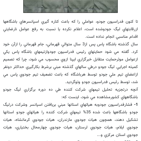
تا كنون فدراسيون جودو، عواملي را كه باعث كناره گيري اسپانسرهاي باشگاهها
ازرقابتهاي ليگ جودوشده است، اعلام نكرده يا نسبت به رفع عوامل نارضايتي
اقدام مناسبي انجام نداده است.
سال گذشته باشگاه پاس پس از3 سال متوالي قهرماني، جام قهرماني را ازآن خود
كرد. گفته مي شود حمايتهاي رئيس فدراسيون جودوازتيمهاي باشگاه پاس يكي
ازعوامل موثرحمايت متقابل خبرگزاري ايپنا ازوي محسوب مي شود، چرا كه تصميم
كميته اجرايي ليگ جودو درطي سالهاي گذشته مبني برشرط بكارگيري حداكثر دونفر
ازاعضاي تيم ملي جودو توسط هرباشگاه كه باعث تضعيف تيم جودوي پاس مي
شد، توسط رئيس فدراسيون جودو وتوگرديد.
آنچه درتجزيه تحليل تيمهاي شركت كننده طي ده دوره برگزاري ليگ جودو
باشگاههاي كشورمشاهده مي شود، اينست كه:
1-
فشارفدراسيون جودوبه هياتهاي استانها مبني بريافتن اسپانسر وشركت درليگ
جودو باشگاهها باعث شده 35% تيمهاي شركت كننده را هياتهاي جودو استانها
تشكيل دهند، همچون هيات جودوي مازندران، هيات جودوي كرمانشاه، هيات
جودوي ايلام، هيات جودوي لرستان، هيات جودوي چهارمحال بختياري، هيات
جودوي استان مركزي و...