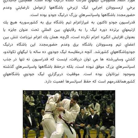
مورد انتقاد مسوولان تيمهاي شركت كننده درليگ بوده است. همچنين جانبداري
برخي ازمسوولان اجرايي ليگ ازبرخي باشگاهها ازعوامل نارضايتي وعدم
حضورمجدد باشگاهها واسپانسرهاي بزرگ درليگ جودو بوده است.
فدراسيون جودو تاكنون به غيرازاعزام تيم باشگاه برق به كشورسوريه هيچ يك
ازتيمهاي برترده دوره ليگ را به رقابتهاي بين المللي تحت عنوان جايزه يا
بعنوان افزايش انگيزه اعزام نكرده است، اگرچه همان يك اعزام نيزباعث تنش بين
اعضاي تيم ومسوولان باشگاه برق وعدم حضورمجدد اين باشگاه درليگ
جودوباشگاههاي كشورشد. آنچه درمقايسه ليگ جودوي ده ساله با ليگهاي تكواندو،
كشتي وسايررشته ها مي توان دريافت، اينست كه فدراسيون نه تنها در جذب
اسپانسرهاي بزرگ موفق نبوده است، بلكه درحفظ باشگاهها واسپانسرهاي گذشته
وموجود نيزناتوان بوده است. موفقيت دربرگزاري ليگ جودوي باشگاههاي
كشورهمانقدرمهم است كه حفظ اسپانسرها اهميت دارد.