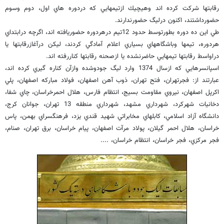
رقابتها شركت كرده اند وهيچيك ازتيمهايي كه دردوره هاي اول، دوم وسوم
حضورداشتند، اكنون درليگ حضورندارند.
طي اين ده دوره بطورتوسط حدود 12تيم درهردوره حضوريافته اند، اگرچه درابتداي
هردوره، تيمها وباشگاههاي بسياري اعلام آمادگي كردند، ليكن درآغازرقابتها يا
دراواسط رقابتها تيمهايي حاضرنشده يا ازصحنه رقابتها كناررفته اند.
اسپانسرهايي كه ازسال 1374 وارد ليگ جودوشده وازآن كناره گيري كرده اند،
عبارتند از: فجرتهران، فتح تهران، ذوب آهن اصفهان، فولاد مباركه اصفهان، پلي
اكرپل اصفهان، نيروي مقاومت بسيج، انتظام فارس، هلال احمرخراسان، چاي شفا،
دخانيات شهركرد، شهرداري مشهد، شهرداري منطقه 13 تهران، جوانان كرج،
دانشگاه آزاد اسلامي، كابلهاي مخابراتي شهيد قندي يزد، فرهنگسراي بهمن، پاس
خراسان، هلال احمر گيلان، پولاد مرآت اصفهان، پيام خراسان، برق تهران، صنام،
فجر مركزي، فجر خراسان، انتظام خراسان، ....