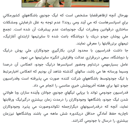
بهرحال آنچه ازظاهرقضايا مشخص است كه ليگ جودوي باشگاههاي كشورمكاني
براي اسپانسرهاست كه مي آيند ومي روند!! عدم توجه به علل نارضايتي ومشكلات
ساختاري درقوانين ومقررات ليگ جودوباعث عدم پيشرفت آن شده است. تجمع
ملي پوشان جودو دريك يا دوباشگاه باعث شده تا سايرتيمها ازابتداي آغازليگ،
تيمهاي برتررقابتها را معرفي نمايند.
جا داشت فدراسيون با محدود كردن بكارگيري جودوكاران ملي پوش درليگ
يا دوباشگاه، سعي دربرقراري عدالت وافزايش انگيزه سايرتيمها مي نمود.
عامل بسيارمهمي درتداوم وحضور اسپانسرها درليگ جودو، انعكاس آن درصدا
وسيما ورسانه ها مي باشد، سالهاي گذشته شاهد آن بوديم كه انعكاس اخبارمرتبط
با ليگ جودوتوسط باشگاههاي شركت كننده صورت مي پذيرفته است وفدراسيون
جودو تنها براي هفته آخرپوشش خبري مناسبي را انجام مي داد.
فدراسيون جودومي تواند با برپايي ليگهاي جودوي جوانان وآينده سازان وبا طولاني
شدن ليگ جودو، باشگاهها وجودوكاران را درمدت زمان بيشتري درگيرليگ ورقابتها
نمايد، آنچه كه درفدراسيونهاي ديگرازجمله تكواندوصورت مي پذيرد وجودوكاران
ناچاربه حفظ آمادگي حداقل دريكدوره شش ماهه مي باشند وباشگاهها نيززمان
بيشتري را درسال با جودومي گذرانند.