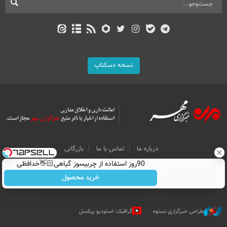
نسخه دسکتاپ
درباره ما
تماس با ما
بازرگانی
All Content by Mehr News Agency is licensed under a Creative Commons
90روز استفاده از چربیسوز گیاهی👋🏻خدافظی
Attribution 4.0 International License.
همیشگی با چاقی!خرید با تخفیف
خرید محصول
طراحی خبرگزاری نستوه
گرافیک: استودیو پیکسل