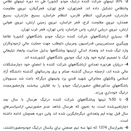
2-
30% تيمهاي شركت كننده درليگ جودو كشوررا طي ده دوره تيمهاي نظامي
وانتظامي تشكيل داده اند. فجرتهران، فتح تهران، فجرگيلان، نيروي مقاومت
مازندران، فجرمركزي، انتظام فارس، انتظام خراسان، بسيج مازندران، بسيج
همدان، نيروي مقاومت كرج، فجر خراسان، نيروي زميني ارتش، نيروي هوايي
ارتش، نيروي دريايي ارتش، پاس خراسان، پاس تهران، فجر غرب تهران.
3-
بسياري ازباشگاههاي شركت كننده درليگ جودو باشگاههاي كشوربا تقاضا
وپيگيري مستمررييس فدراسيون ومربيان داوطلب جهت حمايت مالي ازجودوكاران
وارد ليگ شده اند وتعداد اندكي ازتيمها وباشگاهها بدليل جذابيت وابعاد تبليغاتي
ليگ با تصميم اوليه خود وارد ليگ جودوي باشگاههاي كشورشده اند.
4-
درپايان هردوره تعدادي ازباشگاههاي شركت كننده با اعضاي خود دچارمشكلات
مالي شده اند، ازجمله درسال گذشته صنام و برق ودرسالهاي گذشته دانشگاه آزاد
اسلامي وكابلهاي مخابراتي شهيد قندي يزد وتيمهاي ديگركه باعث شد مسوولان
باشگاههاي مذكورعطاي حضوردرليگ جودو را به لقايش ببخشند وازحضورمجدد
درليگ خودداري ورزند.
5-
تا 50% تيمها وباشگاههاي شركت كننده درليگ هرسال با سال بعد
دچارتغييرشده است، به نحوي كه هرسال شاهد عدم حضورنيمي ازاسپانسرهاي
سال قبل بوده ايم وتعدادي ديگرجايگزين شده اند واين دوره همچنان ادامه داشته
است.
6-
بغيرازسال 1374 كه تنها سه تيم صنعتي براي يكسال درليگ جودوحضورداشتند،