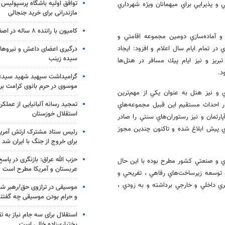
توافق اولیه باشگاه پرسپولیس 
ي و پذيرايي براي ميهمانان ويژه شهرداري
مازندرانی برای خرید جنجالی
کامیون با راننده ۸ ساله در اصفهان توقیف شد
 و آماده‌سازي دومين مجموعه اقامتي و
 در تمام ايام سال اعلام و افزود: ايجاد
درگیری اعضای داعش و نیروهای
سیده زینب
ريز و نيز ايام پيك مسافر در هتل‌ها
د.
گرامیداشت سپهبد شهید سیدعب
موسوی در حرم بانوی کرامت برگ
 و نيز هتل به عنوان يكي از مهم‌ترين
تمجید رسانه آلبانیایی از عملکر
ار احداث مستقيم اين قبيل مجموعه‌هاي
استقلال خوزستان
ارتمان و نيز رستوران‌هاي سنتي را صادر
ي پيش ابلاغ شده و تاكنون چندين مجوز
رئیس ستاد مشترک ارتش آمریکا
برای خروج از جنگ با ایران شد
حزب الله عراق: بازنگری در پاسخ
ري و صنعتي كشور مطرح بوده با اين حال
عربستان و آمریکا مطرح است
 توسعه زيرساخت‌هاي رفاهي ، تفريحي و
 داخلي و خارجي برداشته و به زودي ،
موسیقی در ترازوی حق/رهبر شهی
و حرام بودن موسیقی چه گفتن
استقلال برای سه جام نیاز به 
بختیاری‌زاده خالی است