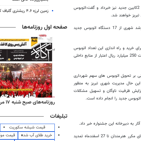
وی در عین حال از برنامه ریزی شهرداری تبریز برای خرید 20 دستگاه اتوبوس 2کابین جدید نیز خبرداد و گفت:اتوبوس
زمین لرزه ۴.۶ ریشتری گلباف کرمان را لرزاند
تبریز خواهند شد.
صفحه اول روزنامه‌ها
با حضور شهردار تبریز، معاون حمل و نقل و ترافیک و جمعی از مدیران ارشد شهری از 17 دستگاه اتوبوس جدید
ای خرید و راه اندازی این تعداد اتوبوس
جدید که راسا توسط خود شهرداری و از طریق بخش خصوصی انجام گرفته است 250 میلیارد ریال اعتبار از منابع داخلی
نی بر تحویل اتوبوس های سهم شهرداری
 این حال مدیریت شهری تبریز به منظور
 افزایش ظرفیت ناوگان و تسهیل مشکلات
توبوس جدید را انجام داده است.
‌های ورزشی شنبه ۱۷ مرداد ۱۴۰۵
روزنامه‌های صبح شنبه ۱۷ مرداد ۱۴۰۵
تبلیغات
ر به دبيرخانه اين جشنواره خبر داد.
قیمت شیشه سکوریت
خرید طلای آب شده
قیمت مو
این جشنواره که سومین دوره برگزاری خود را تجربه می کند به دنبال تقاضای مکرر هنرمندان تا 27 اسفندماه تمدید