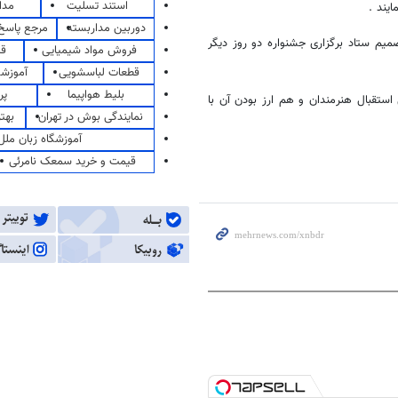
استند تسلیت
مدا
یند .
دوربین مداربسته
مرجع پاسخ 
 با تصمیم ستاد برگزاری جشنواره دو روز دیگر
فروش مواد شیمیایی
قی
قطعات لباسشویی
آموزشگ
بلیط هواپیما
پر
 در سال 90 برگزار شد و به دنبال استقبال هنرمندان و هم ارز بودن آن با
نمایندگی بوش در تهران
بهت
آموزشگاه زبان ملل
قیمت و خرید سمعک نامرئی