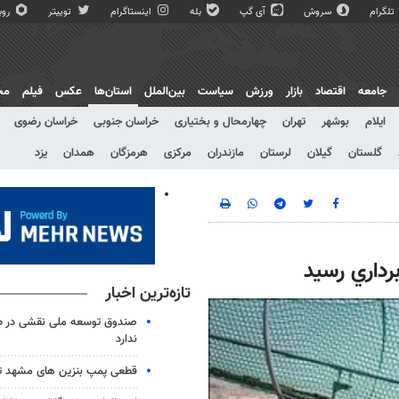
تلگرام
سروش
آی گپ
بله
اینستاگرام
توییتر
روبی
جامعه
اقتصاد
بازار
ورزش
سیاست
بین‌الملل
استان‌ها
عکس
فیلم
مج
ایلام
بوشهر
تهران
چهارمحال و بختیاری
خراسان جنوبی
خراسان رضوی
گلستان
گیلان
لرستان
مازندران
مرکزی
هرمزگان
همدان
یزد
رداري رسید
تازه‌ترین اخبار
صندوق توسعه ملی نقشی در طر
ندارد
قطعی پمپ بنزین های مشهد 