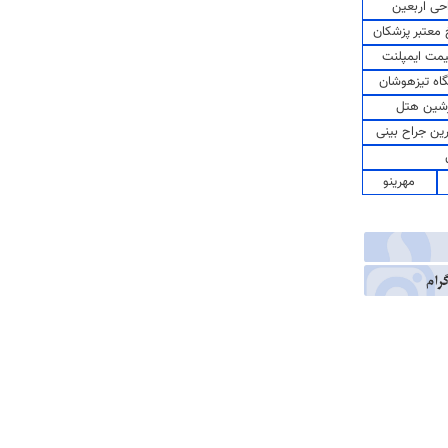
حی اربعین
معتبر پزشکان
مت ایمپلنت
اه تیزهوشان
شین هتل
رین جراح بینی
مهرینو