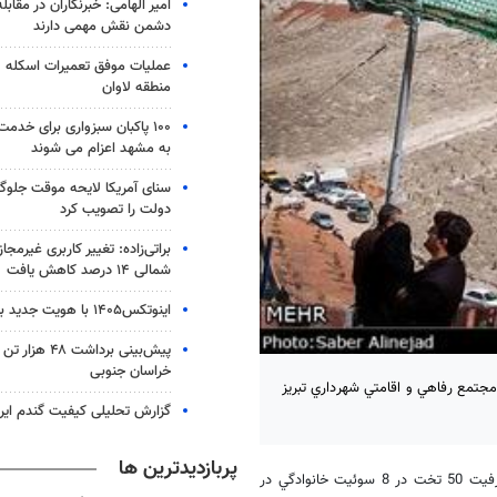
امیر الهامی: خبرنگاران در مقابل
دشمن نقش مهمی دارند
عملیات موفق تعمیرات اسکله ص
منطقه لاوان
۱۰۰ پاکبان سبزواری برای خدم
به مشهد اعزام می شوند
سنای آمریکا لایحه موقت جلوگی
دولت را تصویب کرد
براتی‌زاده: تغییر کاربری غیرمجا
شمالی ۱۴ درصد کاهش یافت
اینوتکس۱۴۰۵ با هویت جدید برگزار می‌شود
پیش‌بینی برداشت
خراسان جنوبی
ن مجتمع رفاهي و اقامتي شهرداري تبريز
گزارش تحلیلی کیفیت گندم ایر
پربازدیدترین ها
به گزارش خبرگزاری مهر، دومين مجموعه مهان‌پذيري و اقامتي شهرداري با ظرفيت 50 تخت در 8 سوئيت خانوادگي در