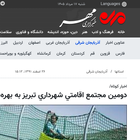
شنبه ۱۷ مرداد ۱۴۰۵
خانه
فرهنگ و ادب
هنر
دين، حوزه، انديشه
دانشگاه و فناوری
سلامت
عناوین اخبار
آذربایجان شرقی
آذربایجان غربی
اصفهان
اردبیل
البرز
فارس
قزوین
قم
کردستان
کرمان
کرمانشاه
کهگیلویه و بویراحمد
استانها
آذربایجان شرقی
۲۶ اسفند ۱۳۹۱، ۱۵:۱۲
اخبار کوتاه/
دومين مجتمع اقامتي شهرداري تبريز به بهره‌ب