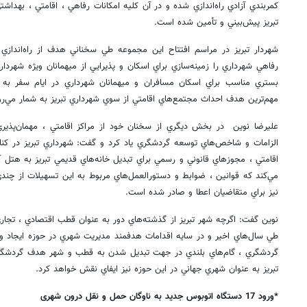
كمربندي آزادي راه‌اندازي شده و در آن كليه امكانات رفاهي ، اقامتي ، بهداشت
تبريز پيش‌بيني و تأمين شده است.
شهردار تبريز در مراسم افتتاح اين مجموعه طي سخناني هدف از راه‌اندازي
رفاهي شهرداري را زمينه‌سازي براي اسكان و پذيرايي از ميهمانان ويژه شهرداري
بستري مناسب براي اسكان مسافران و ميهمانان شهرداري در ايام سفر به تب
مهم‌ترين هدف احداث مجتمع‌هاي اقامتي از سوي شهرداري تبريز به شمار مي‌رو
علیرضا نوین در بخش ديگري از سخنان خود از مراكز اقامتي ، مهمان‌پذيري
الزامات و شاخص‌هاي توسعه گردشگري ياد کرد و گفت: شهرداري تبريز در كن
اقامتي ، مجوزهاي قانوني و رسمي براي تبديل خانه‌هاي قديمي تبريز به هتل آپ
مي‌كند كه قوانين ، ضوابط و دستورالعمل‌هاي مربوط به اين تسهيلات از چند
نيز براي متقاضيان اعطا و صادر شده است.
نوین گفت: اگرچه شهر تبريز از گذشته‌هاي دور به عنوان قطب اقتصادي ، تجا
طي سال‌هاي اخير و در سايه اقدامات هدفمند مديريت شهري در حوزه ايجاد و
گردشگري ، گام‌هاي بلندي در جهت تبديل شدن به قطب و شهر هدف گردشگري
تبريز به عنوان شهري جهاني در اين حوزه نيز ايفاي نقش خواهد كرد.
*ورود 17 دستگاه اتوبوس جدید به ناوگان حمل و نقل درون شهری