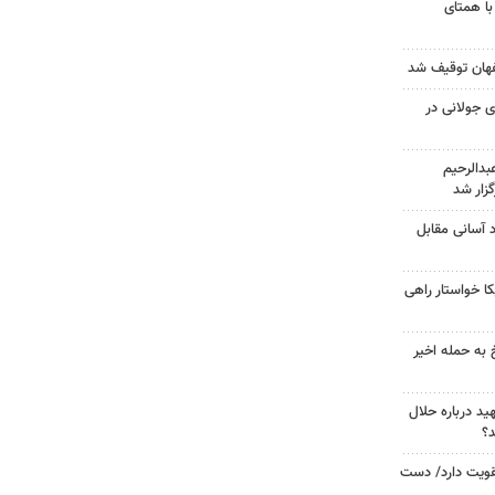
با همتای
 جولانی در
دالرحیم
زار شد
د آسانی مقابل
 خواستار راهی
 به حمله اخیر
د درباره حلال
د؟
تقویت دارد/ دست