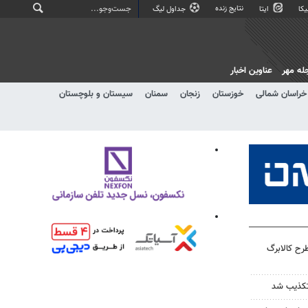
نتایج زنده
کا
ایتا
جداول لیگ
له مهر
عناوین اخبار
خراسان شمالی
خوزستان
زنجان
سمنان
سیستان و بلوچستان
ح کالابرگ
تکذیب شد