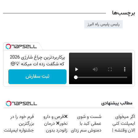
برچسب‌ها
رئیس پلیس راه البرز
پرکاربردترین چراغ شارژی 2026
که شگفت زده ات میکنه 💡😍
ثبت سفارش
مطالب پیشنهادی
اگر میخوای
شست و شوی
❌قرص‌ و دارو
فرم خود را در
ایمپلنت کنی
عمقی کبد با
نخور❌ درمان
بزرگترین
الان وقتشه |
دمنوش سم زدای
زانودرد بدون
جشنواره ایمپلنت
فقط با ۲۵
گیاهی
قرص
تهران پر کنید ! |