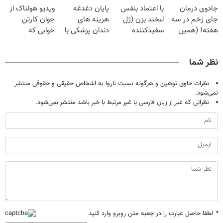
جادوی درمان
با اعتماد بنفس
پایان دغدغه
ویدیو هولناک از
میلیون تومان!!!
فقط ۲۵ میلیون
جای زخم در سه
لبخند بزن (ژل
هزینه های
جوان کارتن
هفته! (همین
سفیدکننده
دندان پزشکی با
خوابی که
حالا رایگان
دندان40%تخفیف)
پک سفید کننده
میلیاردر شد.
صحبت کنید)
خانگی
آموزش رایگان
نظر شما
نظرات حاوی توهین و هرگونه نسبت ناروا به اشخاص حقیقی و حقوقی منتشر
نمی‌شود.
نظراتی که غیر از زبان فارسی یا غیر مرتبط با خبر باشد منتشر نمی‌شود.
*
لطفا حاصل عبارت را در جعبه متن روبرو وارد کنید