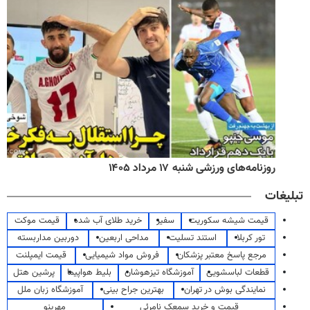
روزنامه‌های ورزشی شنبه ۱۷ مرداد ۱۴۰۵
تبلیغات
قیمت شیشه سکوریت
سفیر
خرید طلای آب شده
قیمت موکت
تور کربلا
استند تسلیت
مداحی اربعین
دوربین مداربسته
مرجع پاسخ معتبر پزشکان
فروش مواد شیمیایی
قیمت ایمپلنت
قطعات لباسشویی
آموزشگاه تیزهوشان
بلیط هواپیما
پرشین هتل
نمایندگی بوش در تهران
بهترین جراح بینی
آموزشگاه زبان ملل
قیمت و خرید سمعک نامرئی
مهرینو