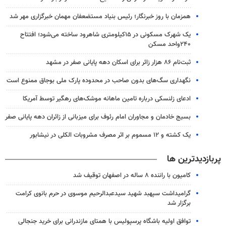
همزمان با روز خبرنگار؛ رئیس بنیاد مستضعفان مهمان خبرگزاری مهر شد
یک شهرک مسکونی در ۱۵کیلومتری شاهرود ساخته می‌شود؛ افتتاح
۲۴۰واحد مسکن
ثبت‌نام ۸۶ هزار زائر برای اسکان دهه پایانی صفر در مشهد
نگهداری سگ‌های بدون صاحب در محدوده پارک ملی بوجاق ممنوع است
ادعای زلنسکی درباره تامین ماهانه موشک‌های رهگیر توسط آمریکا
بسیج خادمان و مجاوران امام رئوف برای میزبانی از زائران دهه پایانی صفر
یک کشته و ۱۲ مسموم بر اثر مصرف مشروبات الکلی در نیشابور
پربازدیدترین ها
کامیون با راننده ۸ ساله در اصفهان توقیف شد
گرامیداشت سپهبد شهید سیدعبدالرحیم موسوی در حرم بانوی کرامت
برگزار شد
توافق اولیه باشگاه پرسپولیس با همتای مازندرانی برای خرید جنجالی