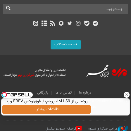
نسخه دسکتاپ
درباره ما
تماس با ما
بازرگانی
رونمایی از IM LS9، پرچم‌دار فوق‌لوکس EREV وارد
All Content by Mehr News Agency is licensed under a Creative Commons
Attribution 4.0 International License.
بازار ایران شد
اطلاعات بیشتر..
طراحی خبرگزاری نستوه
گرافیک: استودیو پیکسل