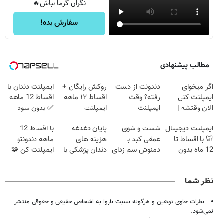
نگران گرما نباش🔥
سفارش بده!
مطالب پیشنهادی
اگر میخوای
دندونت از دست
روکش رایگان +
ایمپلنت دندان با
ایمپلنت کنی
رفته؟ وقت
اقساط ۱۲ ماهه
اقساط 12 ماهه
الان وقتشه |
ایمپلنت
ایمپلنت
✅ بدون سود
فقط با ۲۵
دیجیتاله
بدون ضامن
ایمپلنت دیجیتال
شست و شوی
پایان دغدغه
با اقساط 12
میلیون تومان!!!
🦷 با اقساط تا
عمقی کبد با
هزینه های
ماهه دندونتو
12 ماه بدون
دمنوش سم زدای
دندان پزشکی با
ایمپلنت کن 🧩
سود و ضامن ✅
گیاهی
پک سفید کننده
بدون سود
خانگی
نظر شما
نظرات حاوی توهین و هرگونه نسبت ناروا به اشخاص حقیقی و حقوقی منتشر
نمی‌شود.