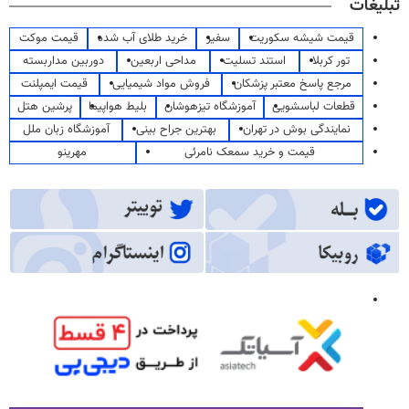
تبلیغات
قیمت شیشه سکوریت
سفیر
خرید طلای آب شده
قیمت موکت
تور کربلا
استند تسلیت
مداحی اربعین
دوربین مداربسته
مرجع پاسخ معتبر پزشکان
فروش مواد شیمیایی
قیمت ایمپلنت
قطعات لباسشویی
آموزشگاه تیزهوشان
بلیط هواپیما
پرشین هتل
نمایندگی بوش در تهران
بهترین جراح بینی
آموزشگاه زبان ملل
قیمت و خرید سمعک نامرئی
مهرینو