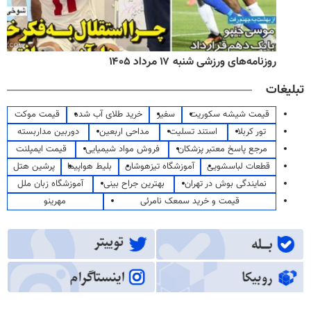
روزنامه‌های ورزشی شنبه ۱۷ مرداد ۱۴۰۵
تبلیغات
قیمت شیشه سکوریت
سفیر
خرید طلای آب شده
قیمت موکت
تور کربلا
استند تسلیت
مداحی اربعین
دوربین مداربسته
مرجع پاسخ معتبر پزشکان
فروش مواد شیمیایی
قیمت ایمپلنت
قطعات لباسشویی
آموزشگاه تیزهوشان
بلیط هواپیما
پرشین هتل
نمایندگی بوش در تهران
بهترین جراح بینی
آموزشگاه زبان ملل
قیمت و خرید سمعک نامرئی
مهرینو