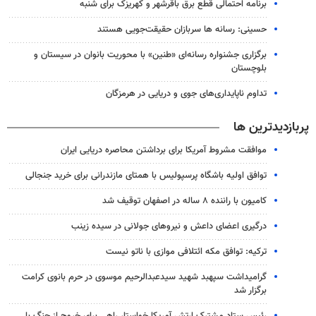
برنامه احتمالی قطع برق باقرشهر و کهریزک برای شنبه
حسینی: رسانه ها سربازان حقیقت‌جویی هستند
برگزاری جشنواره رسانه‌ای «طنین» با محوریت بانوان در سیستان و
بلوچستان
تداوم ناپایداری‌های جوی و دریایی در هرمزگان
پربازدیدترین ها
موافقت مشروط آمریکا برای برداشتن محاصره دریایی ایران
توافق اولیه باشگاه پرسپولیس با همتای مازندرانی برای خرید جنجالی
کامیون با راننده ۸ ساله در اصفهان توقیف شد
درگیری اعضای داعش و نیروهای جولانی در سیده زینب
ترکیه: توافق مکه ائتلافی موازی با ناتو نیست
گرامیداشت سپهبد شهید سیدعبدالرحیم موسوی در حرم بانوی کرامت
برگزار شد