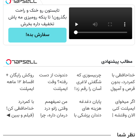
تابستون رو خنک و راحت
بگذرون! تا پنکه رومیزی مه پاش
تخفیف داره بخرش
سفارش بده!
مطالب پیشنهادی
خداحافظی با
چربیسوزی که
دندونت از دست
روکش رایگان +
کمردرد، بدون
شگفتی لاغری
رفته؟ وقت
اقساط ۱۲ ماهه
قرص و آمپول
آسان را رقم زد!
ایمپلنت
ایمپلنت
دیجیتاله
اگر میخوای
پایان دغدغه
من نمیفهمم
با کمردرد
ایمپلنت کنی
هزینه های
وقتی زانو درد
خداحافظی کن!
الان وقتشه |
دندان پزشکی با
درمان داره، چرا
(فیلم و ببین ◀
فقط با ۲۵
پک سفید کننده
دردش رو داری
پرسش‌نامه رو
میلیون تومان!!!
خانگی
تحمل میکنی؟❗
پرکن)
نظر شما