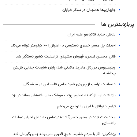
چابهاری‌ها همچنان در سنگر خیابان
پربازدیدترین ها
لفاظی جدید نتانیاهو علیه ایران
احداث پل مسیر خسرج دسترسی به اهواز را ۶۰ کیلومتر کوتاه می‌کند
قاتل محسن اسدی، قهرمان مشهدی کراسفیت کشور دستگیر شد
وینیسیوس در رئال مادرید ماندنی شد؛ پایان شایعات جدایی بازیکن
پرحاشیه
عصبانیت ترامپ از پیروزی نامزد حامی فلسطین در میشیگان
بازداشت ارسال‌کننده تصاویر پرتاب موشک به رسانه‌های معاند در یزد
ترامپ: توافق با ایران را ترجیح می‌دهم
محدودیت تردد در محور حاجی‌آباد–بندرعباس به دلیل اجرای عملیات
راهسازی
پزشکیان: اگر با مردم باشیم، هیچ قدرتی نمی‌تواند زمین‌گیرمان کند