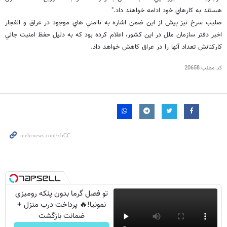
هستند به كارهاي خود ادامه خواهند داد."
صليب سرخ نيز پيش از اين ضمن اشاره به ناامني هاي موجود در عراق و انفجار
اخير دفتر سازمان ملل در اين كشور، اعلام كرده بود كه به دليل حفظ امنيت جاني
كاركنانش تعداد آنها را در عراق كاهش خواهد داد.
کد مطلب
20658
تو فصل گرما بدون پنکه رومیزی
نمونیا!🔥 پرداخت درب منزل +
ضمانت بازگشت