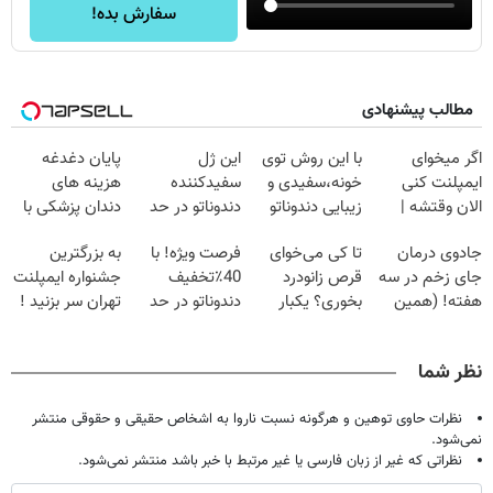
سفارش بده!
مطالب پیشنهادی
اگر میخوای
با این روش توی
این ژل
پایان دغدغه
ایمپلنت کنی
خونه،سفیدی و
سفیدکننده
هزینه های
الان وقتشه |
زیبایی دندوناتو
دندوناتو در حد
دندان پزشکی با
فقط با ۲۵
برگردون
لمینت سفید
پک سفید کننده
جادوی درمان
تا کی می‌خوای
فرصت ویژه! با
به بزرگترین
میلیون تومان!!!
(40%off)
میکنه
خانگی
جای زخم در سه
قرص زانودرد
40٪تخفیف
جشنواره ایمپلنت
(40%تخفیف)
هفته! (همین
بخوری؟ یکبار
دندوناتو در حد
تهران سر بزنید !
حالا رایگان
اصولی درمانش
کامپوزیت سفید
| فقط ۲۵
صحبت کنید)
کن
کن
میلیون !
نظر شما
نظرات حاوی توهین و هرگونه نسبت ناروا به اشخاص حقیقی و حقوقی منتشر
نمی‌شود.
نظراتی که غیر از زبان فارسی یا غیر مرتبط با خبر باشد منتشر نمی‌شود.