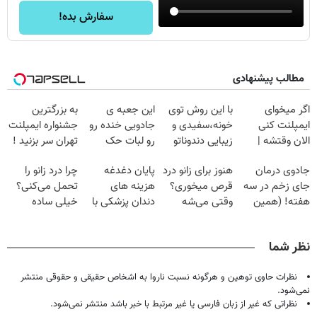
سفارش بده!
مطالب پیشنهادی
اگر میخوای
با این روش توی
این جعبه ی
به بزرگترین
ایمپلنت کنی
خونه،سفیدی و
جادویی خنده رو
جشنواره ایمپلنت
الان وقتشه |
زیبایی دندوناتو
رو لبات حک
تهران سر بزنید !
فقط با ۲۵
برگردون
میکنه
| فقط ۲۵
جادوی درمان
هنوز برای زانو درد
پایان دغدغه
چرا درد زانو را
میلیون تومان!!!
(40%off)
خرید40%تخفیف
میلیون !
جای زخم در سه
قرص میخوری؟
هزینه های
تحمل می‌کنی؟
هفته! (همین
وقتی می‌شه
دندان پزشکی با
خیلی ساده
حالا رایگان
بدون عمل
پک سفید کننده
درمنزل درمانش
صحبت کنید)
درمانش کرد؟؟؟؟
خانگی
کن
نظر شما
نظرات حاوی توهین و هرگونه نسبت ناروا به اشخاص حقیقی و حقوقی منتشر
نمی‌شود.
نظراتی که غیر از زبان فارسی یا غیر مرتبط با خبر باشد منتشر نمی‌شود.