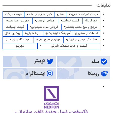
تبلیغات
قیمت شیشه سکوریت
سفیر
خرید طلای آب شده
قیمت موکت
تور کربلا
استند تسلیت
مداحی اربعین
دوربین مداربسته
مرجع پاسخ معتبر پزشکان
فروش مواد شیمیایی
قیمت ایمپلنت
قطعات لباسشویی
آموزشگاه تیزهوشان
بلیط هواپیما
پرشین هتل
نمایندگی بوش در تهران
بهترین جراح بینی
آموزشگاه زبان ملل
قیمت و خرید سمعک نامرئی
مهرینو