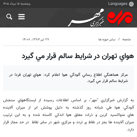
پنجشنبه ۱۵ مرداد ۱۴۰۵
جامعه
سایر حوزه ها
۲۷ تیر ۱۳۸۴، ۱۴:۰۸
هواي تهران در شرايط سالم قرار مي گيرد
مركز هماهنگي اطلاع رساني آلودگي هوا اعلام كرد: هواي تهران فردا در
شرايط سالم قرار مي گيرد.
به گزارش خبرگزاري "مهر"، بر اساس اطلاعات رسيده از ايستگاههاي سنجش
آلودگي هوا طي شبانه روز گذشته به دليل پوشش ابر از ميزان آلاينده
هاي منواكسيد كربن و ذرات معلق هوا اندكي كاسته شده و به اين ترتيب
ميزان آلاينده ها بجز در نقاط پر تردد و مركزي شهر در ساير نقاط در حد مجاز قرار
دارد.