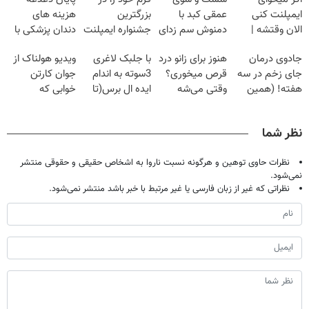
ایمپلنت کنی
عمقی کبد با
بزرگترین
هزینه های
الان وقتشه |
دمنوش سم زدای
جشنواره ایمپلنت
دندان پزشکی با
فقط با ۲۵
گیاهی
تهران پر کنید ! |
پک سفید کننده
جادوی درمان
هنوز برای زانو درد
با جلبک لاغری
ویدیو هولناک از
میلیون تومان!!!
فقط ۲۵ میلیون
خانگی
جای زخم در سه
قرص میخوری؟
3سوته به اندام
جوان کارتن
هفته! (همین
وقتی می‌شه
ایده ال برس(تا
خوابی که
حالا رایگان
بدون عمل
امشب تخفیف
میلیاردر شد.
صحبت کنید)
درمانش کرد؟؟؟؟
ویژه)
آموزش رایگان
نظر شما
نظرات حاوی توهین و هرگونه نسبت ناروا به اشخاص حقیقی و حقوقی منتشر
نمی‌شود.
نظراتی که غیر از زبان فارسی یا غیر مرتبط با خبر باشد منتشر نمی‌شود.