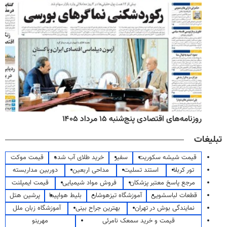
روزنامه‌های اقتصادی پنج‌شنبه ۱۵ مرداد ۱۴۰۵
تبلیغات
قیمت شیشه سکوریت
سفیر
خرید طلای آب شده
قیمت موکت
تور کربلا
استند تسلیت
مداحی اربعین
دوربین مداربسته
مرجع پاسخ معتبر پزشکان
فروش مواد شیمیایی
قیمت ایمپلنت
قطعات لباسشویی
آموزشگاه تیزهوشان
بلیط هواپیما
پرشین هتل
نمایندگی بوش در تهران
بهترین جراح بینی
آموزشگاه زبان ملل
قیمت و خرید سمعک نامرئی
مهرینو