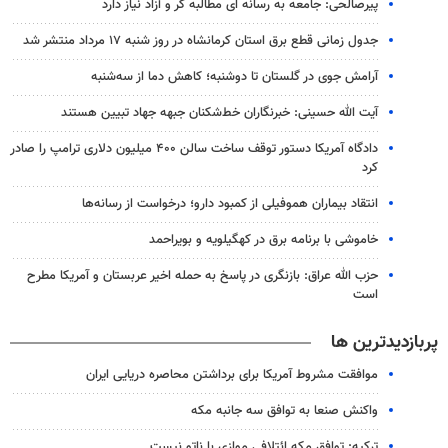
پیرصالحی: جامعه به رسانه ای مطالبه گر و آزاد نیاز دارد
جدول زمانی قطع برق استان کرمانشاه در روز شنبه ۱۷ مرداد منتشر شد
آرامش جوی در گلستان تا دوشنبه؛ کاهش دما از سه‌شنبه
آیت الله حسینی: خبرنگاران خط‌شکنان جبهه جهاد تبیین هستند
دادگاه آمریکا دستور توقف ساخت سالن ۴۰۰ میلیون دلاری ترامپ را صادر
کرد
انتقاد بیماران هموفیلی از کمبود دارو؛ درخواست از رسانه‌ها
خاموشی با برنامه برق در کهگیلویه و بویراحمد
حزب الله عراق: بازنگری در پاسخ به حمله اخیر عربستان و آمریکا مطرح
است
پربازدیدترین ها
موافقت مشروط آمریکا برای برداشتن محاصره دریایی ایران
واکنش صنعا به توافق سه جانبه مکه
ترکیه: توافق مکه ائتلافی موازی با ناتو نیست