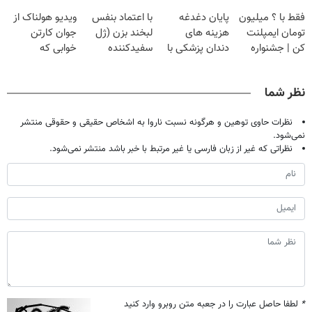
تهران پر کنید ! |
گیاهی
قرص
حالا رایگان
فقط با ؟ میلیون
پایان دغدغه
با اعتماد بنفس
ویدیو هولناک از
فقط ۲۵ میلیون
صحبت کنید)
تومان ایمپلنت
هزینه های
لبخند بزن (ژل
جوان کارتن
کن | جشنواره
دندان پزشکی با
سفیدکننده
خوابی که
تموم نشه !!!
پک سفید کننده
دندان40%تخفیف)
میلیاردر شد.
خانگی
آموزش رایگان
نظر شما
نظرات حاوی توهین و هرگونه نسبت ناروا به اشخاص حقیقی و حقوقی منتشر
نمی‌شود.
نظراتی که غیر از زبان فارسی یا غیر مرتبط با خبر باشد منتشر نمی‌شود.
*
لطفا حاصل عبارت را در جعبه متن روبرو وارد کنید