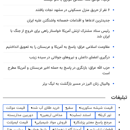
۶ نفر از حریق منزل مسکونی در مشهد نجات یافتند
جدیدترین ادعاها و اقدامات خصمانه واشنگتن علیه ایران
رئیس ستاد مشترک ارتش آمریکا خواستار راهی برای خروج از جنگ با
ایران شد
مقاومت اسلامی عراق: پاسخ به آمریکا و عربستان را به تعویق انداختیم
درگیری اعضای داعش و نیروهای جولانی در سیده زینب
حزب الله عراق: بازنگری در پاسخ به حمله اخیر عربستان و آمریکا مطرح
است
والیبال زنان البرز در مسیر بازگشت به لیگ برتر
تبلیغات
قیمت شیشه سکوریت
سفیر
خرید طلای آب شده
قیمت موکت
تور کربلا
استند تسلیت
مداحی اربعین
دوربین مداربسته
مرجع پاسخ معتبر پزشکان
فروش مواد شیمیایی
قیمت ایمپلنت
قطعات لباسشویی
آموزشگاه تیزهوشان
بلیط هواپیما
پرشین هتل