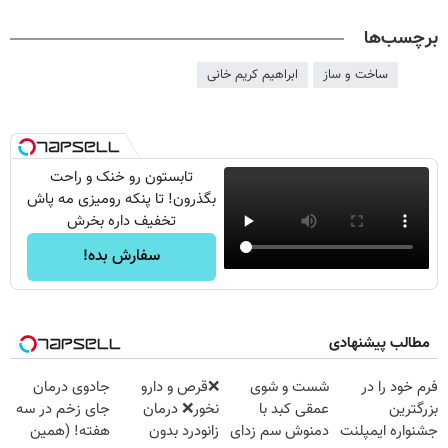
برچسب‌ها
ساخت و ساز
ابراهیم کریم خانی
تابستون رو خنک و راحت
بگذرون! تا پنکه رومیزی مه پاش
تخفیف داره بخرش
سفارش بده!
مطالب پیشنهادی
فرم خود را در
شست و شوی
❌قرص‌ و دارو
جادوی درمان
بزرگترین
عمقی کبد با
نخور❌ درمان
جای زخم در سه
جشنواره ایمپلنت
دمنوش سم زدای
زانودرد بدون
هفته! (همین