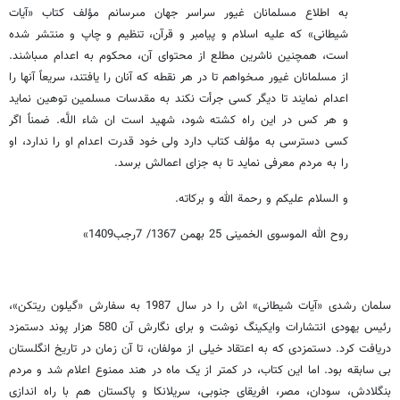
به اطلاع مسلمانان غیور سراسر جهان مى‏رسانم مؤلف کتاب «آیات
شیطانى» که علیه اسلام و پیامبر و قرآن، تنظیم و چاپ و منتشر شده
است، همچنین ناشرین مطلع از محتواى آن، محکوم به اعدام مى‏باشند.
از مسلمانان غیور مى‏خواهم تا در هر نقطه که آنان را یافتند، سریعاً آنها را
اعدام نمایند تا دیگر کسى جرأت نکند به مقدسات مسلمین توهین نماید
و هر کس در این راه کشته شود، شهید است ان شاء اللَّه. ضمناً اگر
کسى دسترسى به مؤلف کتاب دارد ولى خود قدرت اعدام او را ندارد، او
را به مردم معرفى نماید تا به جزاى اعمالش برسد.
و السلام علیکم و رحمة الله و برکاته.
روح الله الموسوی الخمینى‏ 25 بهمن 1367/ 7رجب1409»
سلمان رشدی «آیات شیطانی» اش را در سال 1987 به سفارش «گیلون ریتکن»،
رئیس یهودی انتشارات وایکینگ نوشت و برای نگارش آن 580 هزار پوند دستمزد
دریافت کرد. دستمزدی که به اعتقاد خیلی از مولفان، تا آن زمان در تاریخ انگلستان
بی سابقه بود. اما این کتاب، در کمتر از یک ماه در هند ممنوع اعلام شد و مردم
بنگلادش، سودان، مصر، افریقای جنوبی، سریلانکا و پاکستان هم با راه اندازی