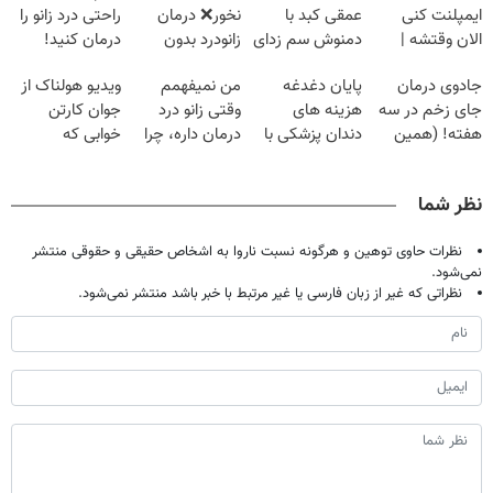
ایمپلنت کنی
عمقی کبد با
نخور❌ درمان
راحتی درد زانو را
الان وقتشه |
دمنوش سم زدای
زانودرد بدون
درمان کنید!
فقط با ۲۵
گیاهی
قرص
جادوی درمان
پایان دغدغه
من نمیفهمم
ویدیو هولناک از
میلیون تومان!!!
جای زخم در سه
هزینه های
وقتی زانو درد
جوان کارتن
هفته! (همین
دندان پزشکی با
درمان داره، چرا
خوابی که
حالا رایگان
پک سفید کننده
دردش رو داری
میلیاردر شد.
صحبت کنید)
خانگی
تحمل میکنی؟❗
آموزش رایگان
نظر شما
نظرات حاوی توهین و هرگونه نسبت ناروا به اشخاص حقیقی و حقوقی منتشر
نمی‌شود.
نظراتی که غیر از زبان فارسی یا غیر مرتبط با خبر باشد منتشر نمی‌شود.