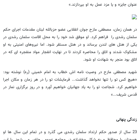
عنوان جایزه و یا مزد عمل به او بپردازند.»
در همان زمان، مصطفی مازح جوان انقلابی عضو حزب‏الله ‏لبنان مقدمات اجرای حکم
سلمان رشدی را فراهم کرد. او موفق شد خود را به محل اقامت سلمان رشدی در
یکی از هتل های لندن برساند و در هتل مستقر شود. اما نیروهای امنیتی به او
مشکوک شدند و اتاق را محاصره کردند تا در نهایت انفجار مواد منفجره ای که در
اتاق بود منجر به شهادت او شود.
شهید مصطفی مازح در وصیت نامه اش خطاب به امام خمینی (ره) نوشته بود:
«هیچ کس تو را تنها نخواهد گذاشت... فرمایشات تو را در هر زمان و مکان اجرا
خواهیم کرد. شجاعت تو را به یاد جهانیان خواهیم آورد و در روز برگزاری نماز در
قدس شریف
..
.»
زندگی پنهانی
23 سال از صدور حکم ارتداد سلمان رشدی می گذرد و در تمام این سال ها او
همچنان با محافظ و به شکل مخفیانه در مجامع عمومی حاضر می شود. با این