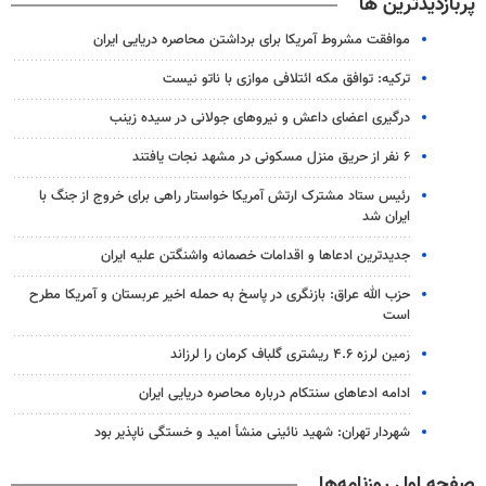
پربازدیدترین ها
موافقت مشروط آمریکا برای برداشتن محاصره دریایی ایران
ترکیه: توافق مکه ائتلافی موازی با ناتو نیست
درگیری اعضای داعش و نیروهای جولانی در سیده زینب
۶ نفر از حریق منزل مسکونی در مشهد نجات یافتند
رئیس ستاد مشترک ارتش آمریکا خواستار راهی برای خروج از جنگ با
ایران شد
جدیدترین ادعاها و اقدامات خصمانه واشنگتن علیه ایران
حزب الله عراق: بازنگری در پاسخ به حمله اخیر عربستان و آمریکا مطرح
است
زمین لرزه ۴.۶ ریشتری گلباف کرمان را لرزاند
ادامه ادعاهای سنتکام درباره محاصره دریایی ایران
شهردار تهران: شهید نائینی منشأ امید و خستگی‌ ناپذیر بود
صفحه اول روزنامه‌ها