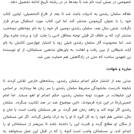
خصوصی در بمبئی ثبت نام شد تا بعدها در در رشته تاریخ ادامه تحصیل دهد.
علاقه سلمان رشدی به ادبیات باعث شد تا بعد از فارغ التحصیلی، اولین کتاب
خود را با عنوان گریموس منتشر کند اما این کتاب مورد استقبال مردم قرار
نگرفت. شش سال بعد، سلمان رشدی دومین اثر خود را به نام بچه‌های نیمه‌شب
منتشر کرد که بر خلاف اثر قبلی توجه محافل ادبی را جلب کرد و برنده جایزه بوکر
شد. اما محبوبیت آثار سلمان رشدی خیلی زود با انتشار چهارمین کتابش به نام
آیات شیطانی از بین رفت و اهانت به باورهای مذهبی مسلمانان، از او نویسنده
بی تعهدی ساخت که حتی در زادگاهش هم حمایت نمی شد.
مبارزه و شهادت
مدتی بعد از انتشار حکم اعدام سلمان رشدی، رسانه‏‌هاى خارجى تلاش کردند تا
شایعه نادرست بخشودگی مشروط سلمان رشدی را سر زبان ها بیندازند. بر اساس
این شایعات، در صورت توبه سلمان رشدی، حکم اعدام او لغو مى‏شد. اما امام
خمینى(ره) در این باره فرمودند: «این موضوع صد در صد تکذیب مى‏گردد. سلمان
رشدى اگر توبه کند و زاهد زمان هم گردد، بر هر مسلمان واجب است با جان و
مال، تمامى همّ خود را به کار گیرد تا او را به دَرک واصل گرداند. اگر غیر مسلمانى
از مکان او مطلع گردد و قدرت این را داشته باشد تا سریعتر از مسلمانان او را
اعدام کند، بر مسلمانان واجب است آنچه را که در قبال این عمل مى‏خواهد به