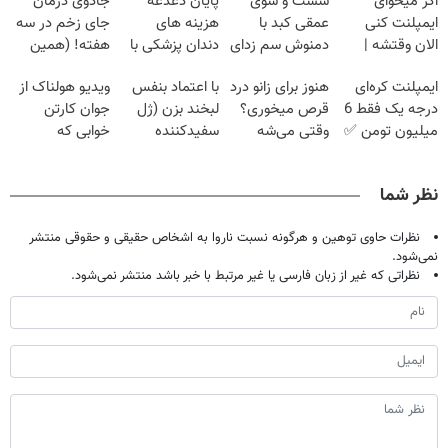
اگر میخوای
شست و شوی
پایان دغدغه
جادوی درمان
ایمپلنت کنی
عمقی کبد با
هزینه های
جای زخم در سه
الان وقتشه |
دمنوش سم زدای
دندان پزشکی با
هفته! (همین
فقط با ۲۵
گیاهی
پک سفید کننده
حالا رایگان
ایمپلنت کره‌ای
هنوز برای زانو درد
با اعتماد بنفس
ویدیو هولناک از
میلیون تومان!!!
خانگی
صحبت کنید)
درجه یک فقط 6
قرص میخوری؟
لبخند بزن (ژل
جوان کارتن
میلیون تومن ✅
وقتی می‌شه
سفیدکننده
خوابی که
بدون عمل
دندان40%تخفیف)
میلیاردر شد.
درمانش کرد؟؟؟؟
آموزش رایگان
نظر شما
نظرات حاوی توهین و هرگونه نسبت ناروا به اشخاص حقیقی و حقوقی منتشر
نمی‌شود.
نظراتی که غیر از زبان فارسی یا غیر مرتبط با خبر باشد منتشر نمی‌شود.