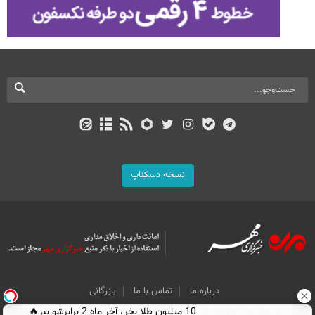
نسخه دسکتاپ
درباره ما
تماس با ما
بازرگانی
All Content by Mehr News Agency is licensed under a Creative Commons
10 میلیون طلا بخر، آخر ماه 2 برابرشو ببر🔥