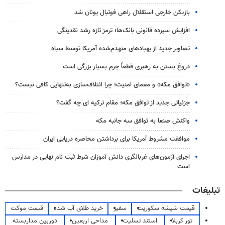
بازیکن خارجی استقلال راهی فوتبال یونان شد
افزایش سپرده قانونی بانک‌ها؛ ترمز تازه رشد نقدینگی
تصاویر جدید از پهپادهای منهدم‌شده آمریکا توسط سپاه
دروغ بستن به رهبری قطعاً جرم بسیار بزرگی است
«توافق مکه» و معمای امنیت؛ چرا ائتلاف‌سازی به‌تنهایی کافی نیست؟
جزئیاتی جدید از توافق مکه؛ مقام ترکیه ای چه گفت؟
واکنش صنعا به توافق سه جانبه مکه
موافقت مشروط آمریکا برای برداشتن محاصره دریایی ایران
اجرای آزمون‌های غربالگری دانش آموزان شرط ثبت نام نهایی در مدارس
است
تبلیغات
قیمت شیشه سکوریت
سفیر
خرید طلای آب شده
قیمت موکت
تور کربلا
استند تسلیت
مداحی اربعین
دوربین مداربسته