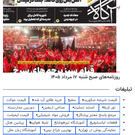
روزنامه‌های صبح شنبه ۱۷ مرداد ۱۴۰۵
تبلیغات
قیمت شیشه سکوریت
سفیر
خرید طلای آب شده
قیمت موکت
تور کربلا
استند تسلیت
مداحی اربعین
دوربین مداربسته
مرجع پاسخ معتبر پزشکان
فروش مواد شیمیایی
قیمت ایمپلنت
قطعات لباسشویی
آموزشگاه تیزهوشان
بلیط هواپیما
پرشین هتل
نمایندگی بوش در تهران
بهترین جراح بینی
آموزشگاه زبان ملل