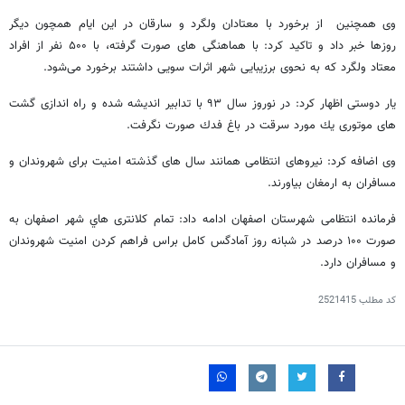
وی همچنین از برخورد با معتادان ولگرد و سارقان در این ایام همچون دیگر
روزها خبر داد و تاكيد كرد: با هماهنگی های صورت گرفته، با ۵۰۰ نفر از افراد
معتاد ولگرد كه به نحوی برزيبايی شهر اثرات سويی داشتند برخورد می‌شود.
یار دوستی اظهار کرد: در نوروز سال ۹۳ با تدابير انديشه شده و راه اندازی گشت
های موتوری يك مورد سرقت در باغ فدك صورت نگرفت.
وی اضافه کرد: نيروهای انتظامی همانند سال های گذشته امنيت برای شهروندان و
مسافران به ارمغان بياورند.
فرمانده انتظامی شهرستان اصفهان ادامه داد: تمام كلانتری هاي شهر اصفهان به
صورت ۱۰۰ درصد در شبانه روز آمادگس كامل براس فراهم كردن امنيت شهروندان
و مسافران دارد.
کد مطلب
2521415