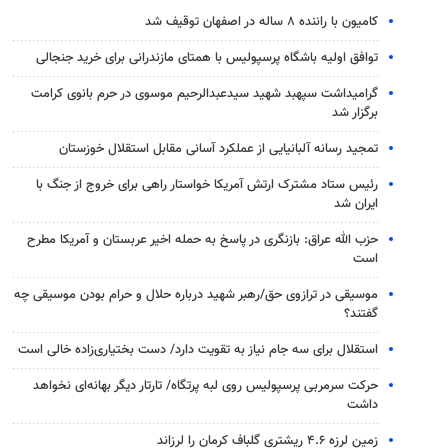
کامیون با راننده ۸ ساله در اصفهان توقیف شد
توافق اولیه باشگاه پرسپولیس با همتای مازندرانی برای خرید جنجالی
گرامیداشت سپهبد شهید سیدعبدالرحیم موسوی در حرم بانوی کرامت
برگزار شد
تمجید رسانه آلبانیایی از عملکرد آسانی مقابل استقلال خوزستان
رئیس ستاد مشترک ارتش آمریکا خواستار راهی برای خروج از جنگ با
ایران شد
حزب الله عراق: بازنگری در پاسخ به حمله اخیر عربستان و آمریکا مطرح
است
موسیقی در ترازوی حق/رهبر شهید درباره حلال و حرام بودن موسیقی چه
گفتند؟
استقلال برای سه جام نیاز به تقویت دارد/ دست بختیاری‌زاده خالی است
حرکت سرمربی پرسپولیس روی لبه پرتگاه/ تارتار دیگر بهانه‌ای نخواهد
داشت
زمین لرزه ۴.۶ ریشتری گلباف کرمان را لرزاند