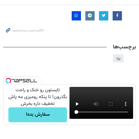
برچسب‌ها
يزد
تابستون رو خنک و راحت
بگذرون! تا پنکه رومیزی مه پاش
تخفیف داره بخرش
سفارش بده!