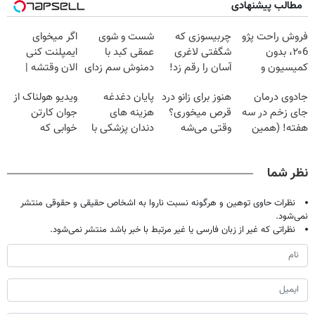
مطالب پیشنهادی
فروش راحت پژو
چربیسوزی که
شست و شوی
اگر میخوای
۲۰6، بدون
شگفتی لاغری
عمقی کبد با
ایمپلنت کنی
کمیسیون و
آسان را رقم زد!
دمنوش سم زدای
الان وقتشه |
دردسر
گیاهی
فقط با ۲۵
جادوی درمان
هنوز برای زانو درد
پایان دغدغه
ویدیو هولناک از
میلیون تومان!!!
جای زخم در سه
قرص میخوری؟
هزینه های
جوان کارتن
هفته! (همین
وقتی می‌شه
دندان پزشکی با
خوابی که
حالا رایگان
بدون عمل
پک سفید کننده
میلیاردر شد.
صحبت کنید)
درمانش کرد؟؟؟؟
خانگی
آموزش رایگان
نظر شما
نظرات حاوی توهین و هرگونه نسبت ناروا به اشخاص حقیقی و حقوقی منتشر
نمی‌شود.
نظراتی که غیر از زبان فارسی یا غیر مرتبط با خبر باشد منتشر نمی‌شود.