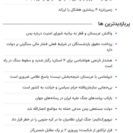
زمین‌لرزه ۴ ریشتری هفتکل را لرزاند
پربازدیدترین ها
واکنش عربستان و قطر به بیانیه شورای امنیت درباره یمن
پرداخت حقوق بازنشستگان در شرایط فعلی فشار مالی سنگینی بر دولت
دارد
هشدار نارنجی هواشناسی برای ۴ استان؛ رگبار شدید و سقوط سنگ در راه
است
دیپلماسی با عربستان نتیجه‌بخش نیست؛ پاسخ نظامی ضروری است
بی‌حجابی سازمان‌یافته حرام سیاسی و خیانت به کشور است
بازتاب پیامدهای جنگ علیه ایران در رسانه‌های جهان
دولت مستعفی یمن مدعی حمله به مواضع انصارالله شد
نیویورک‌تایمز: جنگ ایران نظامیان ما در کره جنوبی را در خطر قرار داد
فرار تراکتور از شکست؛ پیروزی ۲ بر یک مقابل شمس‌آذر