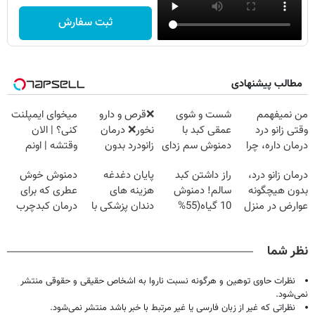
ثبت سفارش
مطالب پیشنهادی
من نمیفهمم
شست و شوی
❌قرص‌ و دارو
میخوای ایمپلنت
وقتی زانو درد
عمقی کبد با
نخور❌ درمان
کنی؟ | الان
درمان داره، چرا
دمنوش سم زدای
زانودرد بدون
وقتشه | اونم
دردش رو داری
گیاهی
قرص
فقط با ۲۵
درمان زانو درد،
راز داشتن کبد
پایان دغدغه
دمنوش خوش
تحمل میکنی؟❗
میلیون تومان!!!
بدون هیچگونه
سالم! دمنوش
هزینه های
عطری که برای
عوارض در منزل
10 گیاه(55%
دندان پزشکی با
درمان کبدچرب
(◂پرسش‌نامه)
تخفیف)
پک سفید کننده
معجزه میکنه
خانگی
نظر شما
نظرات حاوی توهین و هرگونه نسبت ناروا به اشخاص حقیقی و حقوقی منتشر
نمی‌شود.
نظراتی که غیر از زبان فارسی یا غیر مرتبط با خبر باشد منتشر نمی‌شود.