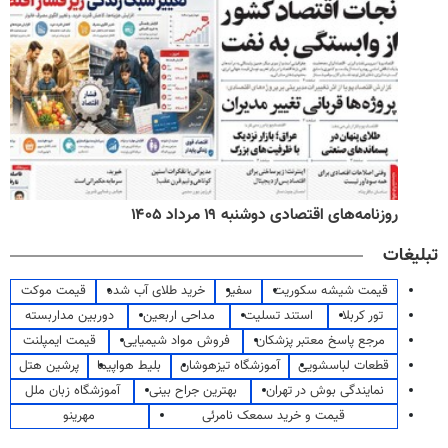
روزنامه‌های اقتصادی دوشنبه ۱۹ مرداد ۱۴۰۵
تبلیغات
قیمت شیشه سکوریت
سفیر
خرید طلای آب شده
قیمت موکت
تور کربلا
استند تسلیت
مداحی اربعین
دوربین مداربسته
مرجع پاسخ معتبر پزشکان
فروش مواد شیمیایی
قیمت ایمپلنت
قطعات لباسشویی
آموزشگاه تیزهوشان
بلیط هواپیما
پرشین هتل
نمایندگی بوش در تهران
بهترین جراح بینی
آموزشگاه زبان ملل
قیمت و خرید سمعک نامرئی
مهرینو