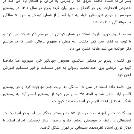
پسر بزرگ استاد محمد فاروق که از پدرش به بزرگی و افتخار یاد می کند در
خصوص افتخارات پدر در گفتگو با مهر بیان کرد: پدرم در سال ۱۳۱۰ در روستای
سرخسرا از توابع شهرستان تایباد به دنیا آمد و از همان کودکی و سن ۵ سالگی
به خوانندگی علاقمند شد.
محمد فاروق درپور افزود: استاد در همان کودکی در مراسم ذکر شرکت می کرد و
با توجه به اینکه سن کمی داشت به معنی و مفهوم عرفانی اشعار که در مراسم
ذکر خوانده می شد علاقه نشان می داد.
وی گفت : پدرم در محضر اساتیدی همچون جهانگیر خان صبوری، ملا دادخدا
کبودانی، مرتضی پری، عبدالحمید رسولی به طور مستقیم و غیر مستقیم آموزش
لحن دید.
وی ادامه داد: استاد در سن ۱۸ سالگی به تربت جام مهاجرت کرد و در روستای
قاسم آباد ساکن شد و البته ۳۵ سال می شود از روستای قاسم آباد به روستای
یادگار به دلیل اینکه اقوام در آنجا بوده اند کوچ کرد.
وی گفت: خانم فوزیه مجد در سال ۵۲ به روستای یادگار می آید و در آنجا یک کار
تحقیقاتی در رابطه با موسیقی انجام داد و درهمان سال نخستین اجرای استاد با
دوتار نوازی استاد نظرمحمد سلیمانی در تهران شکل گرفت.