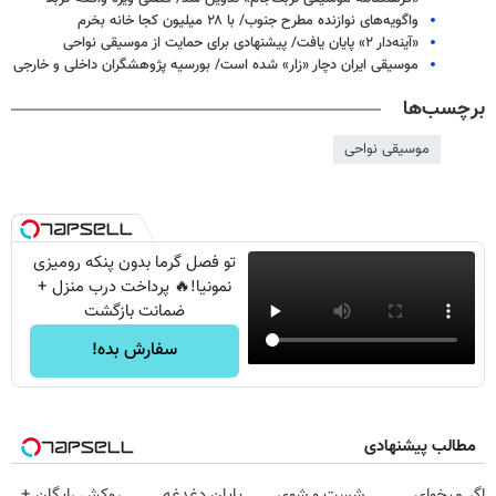
واگویه‌های نوازنده مطرح جنوب/ با ۲۸ میلیون کجا خانه بخرم
«آینه‌دار ۲» پایان یافت/ پیشنهادی برای حمایت از موسیقی نواحی
موسیقی ایران دچار «زار» شده است/ بورسیه پژوهشگران داخلی و خارجی
برچسب‌ها
موسیقی نواحی
تو فصل گرما بدون پنکه رومیزی
نمونیا!🔥 پرداخت درب منزل +
ضمانت بازگشت
سفارش بده!
مطالب پیشنهادی
اگر میخوای
شست و شوی
پایان دغدغه
روکش رایگان +