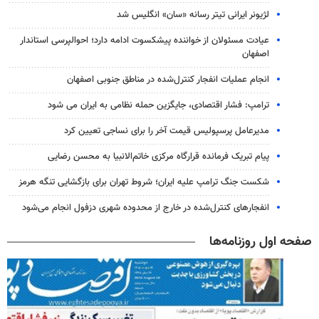
لژیونر ایرانی تیتر رسانه «سان» انگلیس شد
عیادت مسئولان از خواننده پیشکسوت ادامه دارد؛ احوالپرسی استاندار
اصفهان
انجام عملیات انفجار کنترل‌شده در مناطق جنوبی اصفهان
ترامپ: فشار اقتصادی، جایگزین حمله نظامی به ایران می شود
مدیرعامل پرسپولیس قیمت آخر را برای نساجی تعیین کرد
پیام تبریک فرمانده قرارگاه مرکزی خاتم‌الانبیا به محسن رضایی
شکست جنگ ترامپ علیه ایران؛ شروط تهران برای بازگشایی تنگه هرمز
انفجارهای کنترل‌شده در خارج از محدوده شهری دزفول انجام می‌شود
صفحه اول روزنامه‌ها