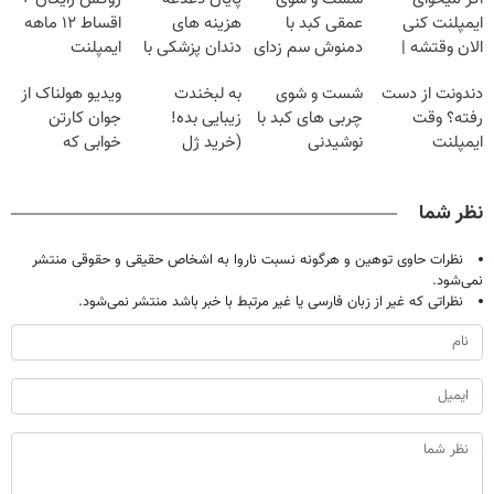
ایمپلنت کنی
عمقی کبد با
هزینه های
اقساط ۱۲ ماهه
الان وقتشه |
دمنوش سم زدای
دندان پزشکی با
ایمپلنت
فقط با ۲۵
گیاهی
پک سفید کننده
دندونت از دست
شست و شوی
به لبخندت
ویدیو هولناک از
میلیون تومان!!!
خانگی
رفته؟ وقت
چربی های کبد با
زیبایی بده!
جوان کارتن
ایمپلنت
نوشیدنی
(خرید ژل
خوابی که
دیجیتاله
گیاهی(55%تخفیف)
سفیدکننده
میلیاردر شد.
دندان
آموزش رایگان
نظر شما
با40%تخفیف)
نظرات حاوی توهین و هرگونه نسبت ناروا به اشخاص حقیقی و حقوقی منتشر
نمی‌شود.
نظراتی که غیر از زبان فارسی یا غیر مرتبط با خبر باشد منتشر نمی‌شود.