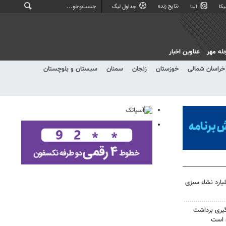
نتایج زنده
کا
ایتا
جداول لیگ
له مهر
عناوین اخبار
خراسان شمالی
خوزستان
زنجان
سمنان
سیستان و بلوچستان
یارد نشاء سبزی
یری برداشت
ه است