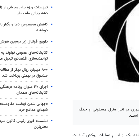
تمهیدات ویژه برای میزبانی از ز
دهه پایانی ماه صفر
کاهش محسوس دما و رگبار باران
دوشنبه
داوری فوتبال زیر ذره‌بین هو
کتابخانه‌های عمومی نهاوند به 
توانمندسازی اقتصادی تبدیل می
۸۰۰ میلیارد ریال دیگر از مطال
صندوق در بهمئی پرداخت شد
اجرای ۳۰ عنوان برنامه فرهن
کتابخانه‎‌های همدان
«جهانی شدن نهضت مقاومت» می
سوزی در انبار منزل مسکونی و حذف
شهدای مدافع حرم
 است.
نشست خبری رئیس کانون سردف
دفتریاران
طقه یک از اتمام عملیات روکش آسفالت