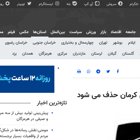
تلگرام
سروش
آی گپ
بله
اینستاگرام
توییتر
روبی
جامعه
اقتصاد
بازار
ورزش
سیاست
بین‌الملل
استان‌ها
عکس
فیلم
مج
ایلام
بوشهر
تهران
چهارمحال و بختیاری
خراسان جنوبی
خراسان رضوی
گلستان
گیلان
لرستان
مازندران
مرکزی
هرمزگان
همدان
یزد
ی کرمان حذف می شود
تازه‌ترین اخبار
پیش‌بینی تولید بیش از سه میل
و صیفی در هرمزگان
مومنی:نقش رسانه‌ها در شکل‌گ
مردم از واقعیات بسیار برجست