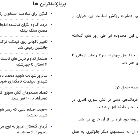
پربازدیدترین ها
کلاژن برای سلامت استخوان زن
، عملیات روکش آسفالت این خیابان از
مردم گناوه نگران نباشند؛ انفجا
معدن سنگ بینک
ول این محدوده نیز طی روز های گذشته
تغییر ناگهانی روی نیمکت تراکتو
جانشین ربیعی شد
فاصل چهارراه میرزا رضای کرمانی تا
هشدار تداوم بارش‌های تابستان
 خبر داد
.
۴ استان تا چهارشنبه
سالروز شهادت شهید محمد ناص
شهدای دیپلمات نامگذاری شود
طعمه حریق کرد
.
تعداد مصدومان آتش سوزی کار
نصیرآباد به ۱۰ نفر رسید
تاد فرماندهی مبنی بر آتش سوزی انباری در
ه محل حادثه اعزام شدند
.
«حجت خدا»، لقبی که رهبر شهی
شهید بخشید
وها دود فراوانی از آن خارج می شد
.
گرمای گلستان امروز به اوج می‌ر
 آن به قسمتهای دیگر جلوگیری به عمل
رعدوبرق از سه‌شنبه