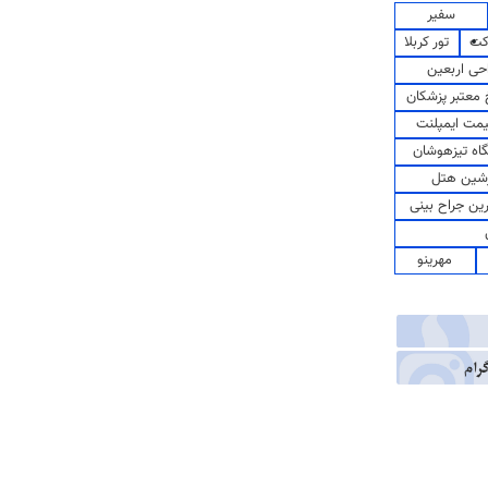
سفیر
کت
تور کربلا
حی اربعین
معتبر پزشکان
مت ایمپلنت
اه تیزهوشان
شین هتل
رین جراح بینی
مهرینو