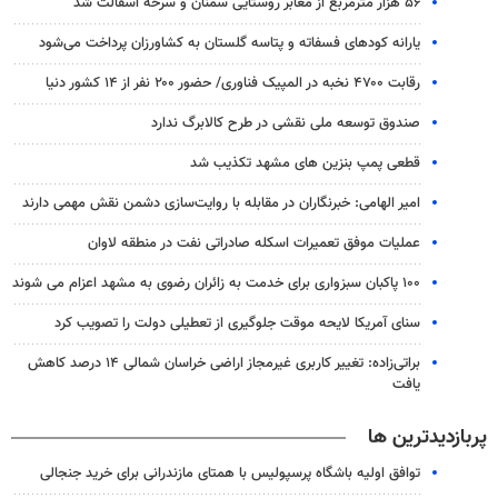
۵۶ هزار مترمربع از معابر روستایی سمنان و سرخه آسفالت شد
یارانه کودهای فسفاته و پتاسه گلستان به کشاورزان پرداخت می‌شود
رقابت ۴۷۰۰ نخبه در المپیک فناوری/ حضور ۲۰۰ نفر از ۱۴ کشور دنیا
صندوق توسعه ملی نقشی در طرح کالابرگ ندارد
قطعی پمپ بنزین های مشهد تکذیب شد
امیر الهامی: خبرنگاران در مقابله با روایت‌سازی دشمن نقش مهمی دارند
عملیات موفق تعمیرات اسکله صادراتی نفت در منطقه لاوان
۱۰۰ پاکبان سبزواری برای خدمت به زائران رضوی به مشهد اعزام می شوند
سنای آمریکا لایحه موقت جلوگیری از تعطیلی دولت را تصویب کرد
براتی‌زاده: تغییر کاربری غیرمجاز اراضی خراسان شمالی ۱۴ درصد کاهش
یافت
پربازدیدترین ها
توافق اولیه باشگاه پرسپولیس با همتای مازندرانی برای خرید جنجالی