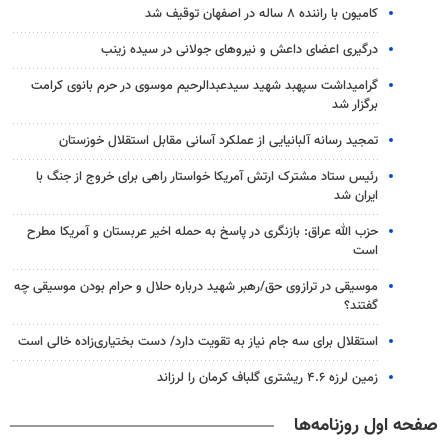
کامیون با راننده ۸ ساله در اصفهان توقیف شد
درگیری اعضای داعش و نیروهای جولانی در سیده زینب
گرامیداشت سپهبد شهید سیدعبدالرحیم موسوی در حرم بانوی کرامت
برگزار شد
تمجید رسانه آلبانیایی از عملکرد آسانی مقابل استقلال خوزستان
رئیس ستاد مشترک ارتش آمریکا خواستار راهی برای خروج از جنگ با
ایران شد
حزب الله عراق: بازنگری در پاسخ به حمله اخیر عربستان و آمریکا مطرح
است
موسیقی در ترازوی حق/رهبر شهید درباره حلال و حرام بودن موسیقی چه
گفتند؟
استقلال برای سه جام نیاز به تقویت دارد/ دست بختیاری‌زاده خالی است
زمین لرزه ۴.۶ ریشتری گلباف کرمان را لرزاند
صفحه اول روزنامه‌ها