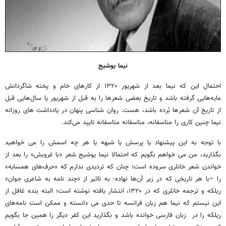
نیما یوشیج
احتمال این که نیما بعد از شهریور ۱۳۲۰ از کارهای خام و پخته شاگردانش
مایه‌هایی گرفته باشد و تاریخ بعضی شعرها را به قبل از شهریور یا سال‌هایی قبل
از تاریخ آن شعرها بُرده باشد، هست. روان شناسی پنهان در یادداشت های روزانه
نیما چنین کاری را متاسفانه، متاسفانه متاسفانه تایید می‌کند.
با توجه به این پیشنهاد یا پرسش یا شبهه یا هر چه اسمش را می خواهید
بگذارید، من می خواهم بگویم که احتمالا نیما یوشیج شعر «با غروبش» را بعد از
خواندن شعر خانلری سروده است؛ چنان که تردیدی ندارم که «حرف‌های همسایه»
را –با هر تاریخی که در زیر آن‌ها نهاده- به تاثیر از «چند نامه به شاعری جوان»
ریلکه و ترجمه خانلری که در ۱۳۲۰، انتشار یافته نوشته است؛ البته بنده غافل از
این نیستم که نیما هم زبان فرانسه تا حدی می دانسته و ممکن است نامه‌های
ریلکه را در زبان فارسی خوانده باشد و بگذارید این کفر دیگر را همین جا بگویم