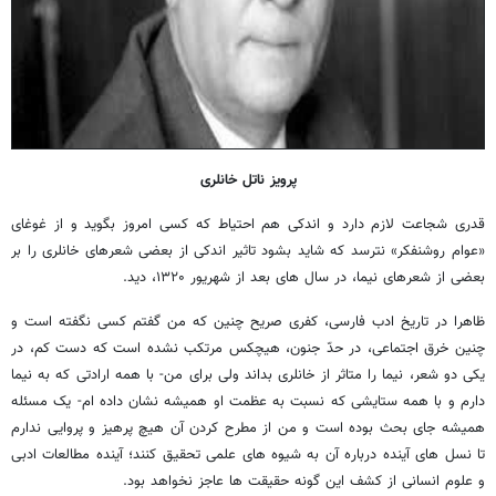
پرویز ناتل خانلری
قدری شجاعت لازم دارد و اندکی هم احتیاط که کسی امروز بگوید و از غوغای
«عوام روشنفکر» نترسد که شاید بشود تاثیر اندکی از بعضی شعرهای خانلری را بر
بعضی از شعرهای نیما، در سال های بعد از شهریور ۱۳۲۰، دید.
ظاهرا در تاریخ ادب فارسی، کفری صریح چنین که من گفتم کسی نگفته است و
چنین خرق اجتماعی، در حدّ جنون، هیچکس مرتکب نشده است که دست کم، در
یکی دو شعر، نیما را متاثر از خانلری بداند ولی برای من- با همه ارادتی که به نیما
دارم و با همه ستایشی که نسبت به عظمت او همیشه نشان داده ام- یک مسئله
همیشه جای بحث بوده است و من از مطرح کردن آن هیچ پرهیز و پروایی ندارم
تا نسل های آینده درباره آن به شیوه های علمی تحقیق کنند؛ آینده مطالعات ادبی
و علوم انسانی از کشف این گونه حقیقت ها عاجز نخواهد بود.