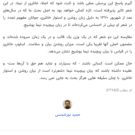
گیرم پاسخ این پرسش منفی باشد و ثابت شود که اصلا، خانلری از نیما، در این
شعر تاثیر پذیرفته است، تازه کمکی خواهد بود به اصل بحثِ ما که در سال‌های
بعد از شهریور ۱۳۲۰ به دلیل زبان روشن و استوار خانلری، جوانان مفهوم تجدد را
در شعر او بیش تر احساس می‌کرده‌اند تا در زبان پیچیده نیما یوشیج.
مقایسه این دو شعر که در یک وزن یک قالب و در یک زمان سروده شده‌اند و
مضمون اصلی آنها تقریبا یکی است، میزان روشنیّ بیان و سلامت ِ اسلوبِ خانلری
را در قیاس با بیان پیچیده نیما یوشیج نشان می‌دهد.
حال ممکن است کسانی باشند - که بسیارند و شاید هم حق با آن‌ها ست- و
عقیده داشته باشند که بیان پیچیده نیما «شعرتر» است از بیان روشن و استوار
خانلری. با چنان سلیقه هایی هرگز بحث به جایی نمی رسد.
کد مطلب
2771425
حمید نورشمسی