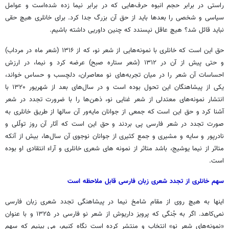
راستی در برابر حجم انبوه حرف‌هایی که در برابر نیما زده شده‌است و عوامل
سیاسی و شخصی را بعدها باید از حق آن بزرگ جدا کرد. برای خانلری هیچ حقی
نباید قائل شد؟ هیچ عاقل نپسندد که چنین داوریی داشته باشیم.
حق این است که خانلری با نمونه‌هایی از شعر نو، که از ۱۳۱۶ (شعر ماه در مرداب)
و حتی پیش از آن در ۱۳۱۲ (شعر ستاره صبح) عرضه کرد و نیما، در ارزش
احساسات آن شعر را در میان تجربه‌های نو معاصران، دلچسب و حساس خواند،
یکی از پیشاهنگان این تحول بوده است و در سال‌های بعد از شهریور ۱۳۲۰ با
انتشار نمونه‌های معتدلی از شعر غنایی نو، ذهن‌ها را با ضرورت تجدد در شعر
آشنا کرد و حق این است که جمعی از جوانان مایه‌ور آن سالها از طریق خانلری به
صورت تجدد در شعر فارسی پی بردند و حق این است که آثار آن روز تولّلی و
نادرپور و سایه و مشیری و جمع کثیری از جوانان نوجوی آن سال‌ها، بیش از آنکه
متاثر از نیما یوشیج، باشد متاثر از نمونه های شعری خانلری و آراء انتقادی او بوده
است.
سهم خانلری از تجدد شعری زبان فارسی قابل ملاحظه است
اینها به هیچ روی از مقام شامخ نیما در پیشاهنگی تجدد شعری زبان فارسی
نمی‌کاهد. اگر به جُنگی که پرویز داریوش از شعر نو فارسی در ۱۳۲۵ و با عنوان
«نمونه‌های شعر نو» انتخاب و منتشر کرده است نگاه کنیم، می بینیم که سهم