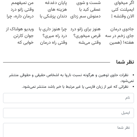
اگر میخوای
شست و شوی
پایان دغدغه
من نمیفهمم
ایمپلنت کنی
عمقی کبد با
هزینه های
وقتی زانو درد
الان وقتشه |
دمنوش سم زدای
دندان پزشکی با
درمان داره، چرا
فقط با ۲۵
گیاهی
پک سفید کننده
دردش رو داری
جادوی درمان
هنوز برای زانو درد
چرا هنوز داری با
ویدیو هولناک از
میلیون تومان!!!
خانگی
تحمل میکنی؟❗
جای زخم در سه
قرص میخوری؟
درد راه میری؟
جوان کارتن
هفته! (همین
وقتی می‌شه
وقتی راه درمان
خوابی که
حالا رایگان
بدون عمل
جلو پاته!
میلیاردر شد.
صحبت کنید)
درمانش کرد؟؟؟؟
آموزش رایگان
نظر شما
نظرات حاوی توهین و هرگونه نسبت ناروا به اشخاص حقیقی و حقوقی منتشر
نمی‌شود.
نظراتی که غیر از زبان فارسی یا غیر مرتبط با خبر باشد منتشر نمی‌شود.