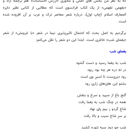
که به نظر من بخش های اصلی و محوری «ارزش احساسات» هم ترجمه آزاد و
«بفهمی نفهمی» از یک کتاب فرانسوی است که مطالبی از کتابی نظیر دایره
المعارف اسلام (چاپ اول)، درباره شعر معاصر ترک و عرب بر آن افزوده شده
است.
برگردیم به اصل بحث که احتمال تاثیرپذیری نیما در شعر «با غروبش» از شعر
«یغمای شب» خانلری است. ابتدا این دو شعر را نقل می‌کنم:
یغمای شب
شب به یغما رسید و دست گشود
در تهِ دره هر چه بود ربود
رود دیری‌ست تا اسیرِ وی است
بشنو این های‌های زاری رود
گنج باغ از سپید و سرخ و بنفش
همه در چنگ شب به یغما رفت
شاخِ گردو ز بیم پای نهاد
بر سرِ شاخ سیب و بالا رفت
شب چو دودِ سیه تنوره کشید