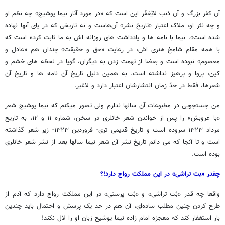
آن کفر بزرگ و آن ذنب لایُغفَر این است که «در مورد آثار نیما یوشیج» چه نظم او
و چه نثر او، ملاک اعتبار «تاریخ نشر» آن‌هاست و نه تاریخی که در پای آنها نهاده
شده است». نیما با نامه ها و یادداشت های روزانه اش به ما ثابت کرده است که
با همه مقام شامخ هنری اش، در رعایت «حق و حقیقت» چندان هم «عادل و
معصوم» نبوده است و بعضا از تهمت زدن به دیگران، گویا در لحظه های خشم و
کین، پروا و پرهیز نداشته است. به همین دلیل تاریخ آن نامه ها و تاریخ آن
شعرها، فقط در حدّ زمان انتشارشان اعتبار دارد و لاغیر.
من جستجویی در مطبوعات آن سالها ندارم ولی تصور میکنم که نیما یوشیج شعر
«با غروبش» را پس از خواندن شعر خانلری در سخن، شماره ۱۱ و ۱۲، به تاریخ
مرداد ۱۳۲۳ سروده است و تاریخ قدیمی تری- فروردین ۱۳۲۳- زیر شعر گذاشته
است و تا آنجا که می دانم تاریخ نشر آن شعر نیما سالها بعد از نشر شعر خانلری
بوده است.
چقدر «بت تراشی» در این مملکت رواج دارد!؟
واقعا چه قدر «بُت تراشی» و «بُت پرستی» در این مملکت رواج دارد که آدم از
طرح کردن چنین مطلب ساده‌ای، آن هم در حد یک پرسش و احتمال باید چندین
بار استغفار کند که معجزه امام زاده نیما یوشیج زبان او را لال نکند!