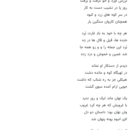
لرزش آورد و خو گرفت و برفت
روز پا در نشیب دست به کار
در سرِ کوه های زرد و کبود
همچنان کاروان سنگین بار
هر چه با خود به بادِ غارت بُرد
خنده ها، قیل و قال ها در دِه
بُرد این جمله را و و زو همه جا
شد غمین و خموش و دزد زده
دیدم از دستکارِ او نماند
در تهیگاهِ کوه و مانده دشت
هیکلی جز به ره شتاب که داشت
جویی ارام آمده سوی گشت
یک نهان ماند لیک و روز ندید
با غروبش که هر چه کرد غروب
وان نهان بود: داستانِ دو دل
لای انبوهِ پونه پنهان شد