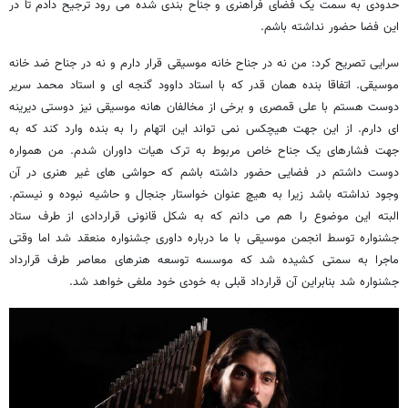
حدودی به سمت یک فضای فراهنری و جناح بندی شده می رود ترجیح دادم تا در
این فضا حضور نداشته باشم.
سرایی تصریح کرد: من نه در جناح خانه موسیقی قرار دارم و نه در جناح ضد خانه
موسیقی. اتفاقا بنده همان قدر که با استاد داوود گنجه ای و استاد محمد سریر
دوست هستم با علی قمصری و برخی از مخالفان هانه موسیقی نیز دوستی دیرینه
ای دارم. از این جهت هیچکس نمی تواند این اتهام را به بنده وارد کند که به
جهت فشارهای یک جناح خاص مربوط به ترک هیات داوران شدم. من همواره
دوست داشتم در فضایی حضور داشته باشم که حواشی های غیر هنری در آن
وجود نداشته باشد زیرا به هیچ عنوان خواستار جنجال و حاشیه نبوده و نیستم.
البته این موضوع را هم می دانم که به شکل قانونی قراردادی از طرف ستاد
جشنواره توسط انجمن موسیقی با ما درباره داوری جشنواره منعقد شد اما وقتی
ماجرا به سمتی کشیده شد که موسسه توسعه هنرهای معاصر طرف قرارداد
جشنواره شد بنابراین آن قرارداد قبلی به خودی خود ملغی خواهد شد.