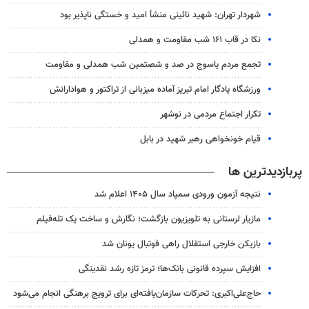
شهردار تهران: شهید نائینی منشأ امید و خستگی‌ ناپذیر بود
نکا در قاب ۱۶۱ شب مقاومت و همدلی
تجمع مردم یاسوج در صد و شصتمین شب همدلی و مقاومت
ورزشگاه یادگار امام تبریز آماده میزبانی از تراکتور و هوادارانش
تکرار اجتماع مردمی در نوشهر
قیام خونخواهی رهبر شهید در بابل
پربازدیدترین ها
نتیجه آزمون ورودی سمپاد سال ۱۴۰۵ اعلام شد
مازیار لرستانی به تلویزیون بازگشت؛ نگارش و ساخت یک تله‌فیلم
بازیکن خارجی استقلال راهی فوتبال یونان شد
افزایش سپرده قانونی بانک‌ها؛ ترمز تازه رشد نقدینگی
حاج‌علی‌اکبری: تحرکات سازمان‌یافته‌ای برای ترویج برهنگی انجام می‌شود