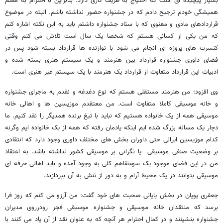
بسیار پیچیده ای است که احتیاج به ظریف کاری دارد. بنابراین با احترام به معلم
همیشگی خودم ترجیح دادم که در جشنواره حضور نداشته باشم. البته در موضوع
قراردادهای مادی و معنوی که با ستاد جشنواره داشتم باید به این نکته اشاره کنم
که من یکی از کسانی هستم که شخصا یک سال است تلاش می کنم وقتی
کنسرت های پروژه ای انجام می شود با نوازنده ها قرارداد بسته شود پس در
فضای داوری جشنواره قرارداد بین هنرمند و یک سیستم هنری بسته شده و
ادبیات این قرارداد متفاوت از قرارداد یک هنرمند با یک سیستم غیر هنری است.
وی افزود: من هنرمند مستقلی هستم که نوع دغدغه و نقدم به ماجرای جشنواره
و خانه موسیقی کاملا متفاوت است. من معتقدم موزیسین ها و اهالی خانه
موسیقی همه از یک خانواده هستیم که نباید با تیغ برنده همدیگر را نقد کنیم. ما
دچار یک مساله بزرگ شده ایم اینکه یادمان رفته که همه از یک خانواده ایم وگرنه
کدام موزیسین ایرانی حتی داوران بخش های مختلف داوری وجود دارد که انتقادی
بر وضعیت صنفی موسیقی یا نگرانی بر موسیقی کشور نداشته باشد. به اعتقاد
من در این فضای موجود یک سوءتفاهم کلی به وجود آمده و باید اهالی حرفه ای
موسیقی بتوانند در یک محیط آرام و به دور از تنش به آن بپردازند.
جعفری پویان در بخش پایانی صحبت های خود گفت: من آرزو می کنم که روز فرا
برسد که منتقدان خانه موسیقی و جشنواره موسیقی فجر رودرروی مدیران
جشنواره بنشینند و در کمال احترام هر آنچه که به عنوان نقد از آن یاد می کنند با