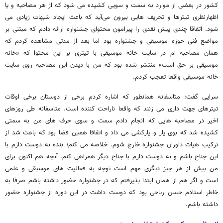
کشور در بعضی از موارد به سمت و سویی کشیده می شود که از هر مصاحبه و یا
اظهارنظری تیترها و تحریف هایی بیرون می‌آید که باعث ایجاد شبهات زیادی می
شود. اتفاقا چندی پیش نقدی را پیرامون محتوای جشنواره ارائه دادم که مبتنی بر
مواضع فنی حوزه موسیقی و جشنواره بود اما بعد از مدتی مشاهده کردم که
همان مصاحبه ام در سایت خانه موسیقی با تیتری بر این محتوا که «خانه
موسیقی بر حق است» منتشر شده بود که من با دیدن این مصاحبه روی سایت
خانه موسیقی واقعا تعجب کردم.
سرایی گفت: متاسفانه همانطور که اشاره کردم برخی از دوستان برخی اوقات
تیترهای جهت داری می زنند که واقعا ناراحت کننده است. متاسفانه طی روزهای
اخیر در مصاحبه هایی که انجام دادم سمت و سوی حرف های من به سمتی
کشیده شد که بوی یار و یارکشی می داد و اتفاقا همین فضا بود که باعث شد از
ترکیب هیات داوران جشنواره خارج شوم. خلاصه می کنم؛ بنده نه دوست دارم با
این جناح باشم و نه دوست دارم با جناح دیگر همراهی کنم. آنچه هم اکنون برای
من بیش از هر چیز دیگری مهم است توجه به فعالیت های موسیقی و علمی
است و اگر هم از همان ابتدا پذیرفتم که در جشنواره حضور داشته باشم صرفا به
خاطر استادم حسن ریاحی بود که دوست داشت در این دوره از جشنواره حضور
داشته باشم.