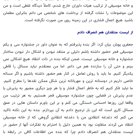
و خانه موسیقی از ترکیب هیات داوران خارج شدم، کاملاً دیدگاه غلطی است و من
این موضوعات را نشات گرفته از برداشت های شخصی می دانم بنابراین مطمئن
باشید هیچ اعمال فشاری در این زمینه روی من صورت نگرفته است.
از لیست منتقدان هم انصراف دادم
جعفری پویان بیان کرد: اگر بنده پذیرفتم که به عنوان داور در جشنواره سی و یکم
موسیقی فجر حضور داشته باشم دلیلی بر منتقد نبودن و اشکال دار نبودن ساختار
جشنواره و خانه موسیقی نیست، ضمن اینکه بنده در ذات انتقاد هیچ اشکالی نمی
بینم و حتی آن را سازنده هم می دانم. اما من معتقدم نباید مسائل را قاطی
یکدیگر کنیم. ما باید با روش تعامل در کنار هم حضور داشته باشیم و اگر مساله
خاصی داریم در دوستانه ترین و مهربانانه ترین شکل ممکن نقدها را مطرح کنیم.
ما نباید فکر کنیم که به خاطر اعمال فشار و یا هر چیز دیگری مجبور به پذیرش یا
عدم پذیرش در فضایی چون جشنواره موسیقی فجر هستیم. به هر ترتیب من
واقعا این روزها احساس خستگی می کنم و بر این باورم داستان هایی در عمق
مسائل کاری است که این بار ترجیح دادم به آن بپردازم. بنده به این نکته تاکید
می کنم که دغدغه انتقادی من با دغدغه انتقادی گروهی که از خانه موسیقی
انتقاد می کردند متفاوت بود به همین دلیل با احترام به تفکرات آنها از حضور در
لیست منتقدان هم انصراف دادم چرا که بنده من اطلاعات کافی در رابطه با