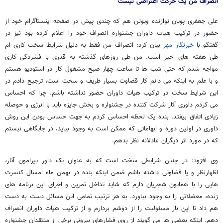
انصراف من یک حرکت اعتراضی نیست
علی جعفری پویان نوازنده ویولن هم که چندی پیش در صفحه اینستاگرام خود از
حضور در ترکیب هیات داوران جشنواره انصراف خود را اعلام کرده بود نیز در
گفتگو با
خبرنگار مهر
بیان کرد: انصراف من فقط به دلیل شرایط سخت کاری ام
طی هفته های اخیر است. من طی روزهای گذشته به قدری با فشردگی کاری
مواجه شدم که حتی شب ها تا ساعت چهار صبح مشغول کار در استودیو هستم
و با علم به اینکه می دانم کار قضاوت بسیار ظریف و سخت است، ترجیح دادم در
این شرایط سخت در ترکیب هیات داوران حضور نداشته باشم. چرا که احساس
می کردم داوری آثار شرکت کننده در جشنواره و بخش جایزه باید با انرژی و حوصله
زیادی اتفاق بیفتد. بنده یک لحظه احساس کردم به جهت حساس بودن این روش
داوری در اولین دوره و ابهاماتی که ممکن است به وجود بیاید، در جایگاهی نیستم
که در مورد اثر دیگران عادلانه نظر بدهم.
وی افزود: در چنین شرایطی سخت است که به عنوان یک داور پیرامون آثار،
اظهارنظر و یا قضاوتی داشته باشم ضمن اینکه بنده در بهمن ماه امسال کنسرت
هایی را با همایون شجریان دارم که شاید تداخل تمرین و اجرای این برنامه های
زنده، معضلاتی را به وجود بیاورد. به هر ترتیب تمامی این مسائل دست به دست
هم داد تا این بار مسئولیت را از دوشم بردارم و از ترکیب هیات داوران انصراف
دهم. اینکه بعضی ها می گویند از روی فشارهای بیرونی برخی از منتقدان جشنواره