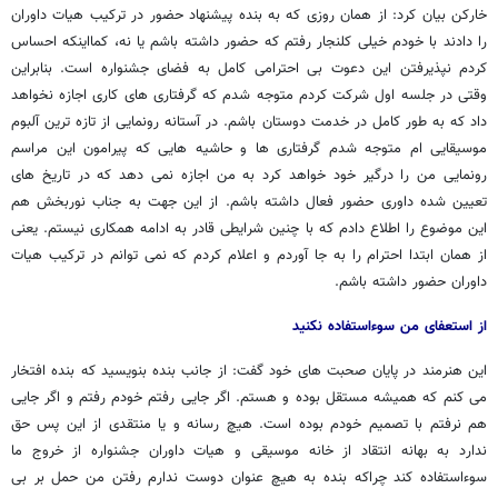
خارکن بیان کرد: از همان روزی که به بنده پیشنهاد حضور در ترکیب هیات داوران
را دادند با خودم خیلی کلنجار رفتم که حضور داشته باشم یا نه، کمااینکه احساس
کردم نپذیرفتن این دعوت بی احترامی کامل به فضای جشنواره است. بنابراین
وقتی در جلسه اول شرکت کردم متوجه شدم که گرفتاری های کاری اجازه نخواهد
داد که به طور کامل در خدمت دوستان باشم. در آستانه رونمایی از تازه ترین آلبوم
موسیقایی ام متوجه شدم گرفتاری ها و حاشیه هایی که پیرامون این مراسم
رونمایی من را درگیر خود خواهد کرد به من اجازه نمی دهد که در تاریخ های
تعیین شده داوری حضور فعال داشته باشم. از این جهت به جناب نوربخش هم
این موضوع را اطلاع دادم که با چنین شرایطی قادر به ادامه همکاری نیستم. یعنی
از همان ابتدا احترام را به جا آوردم و اعلام کردم که نمی توانم در ترکیب هیات
داوران حضور داشته باشم.
از استعفای من سوءاستفاده نکنید
این هنرمند در پایان صحبت های خود گفت: از جانب بنده بنویسید که بنده افتخار
می کنم که همیشه مستقل بوده و هستم. اگر جایی رفتم خودم رفتم و اگر جایی
هم نرفتم با تصمیم خودم بوده است. هیچ رسانه و یا منتقدی از این پس حق
ندارد به بهانه انتقاد از خانه موسیقی و هیات داوران جشنواره از خروج ما
سوءاستفاده کند چراکه بنده به هیچ عنوان دوست ندارم رفتن من حمل بر بی