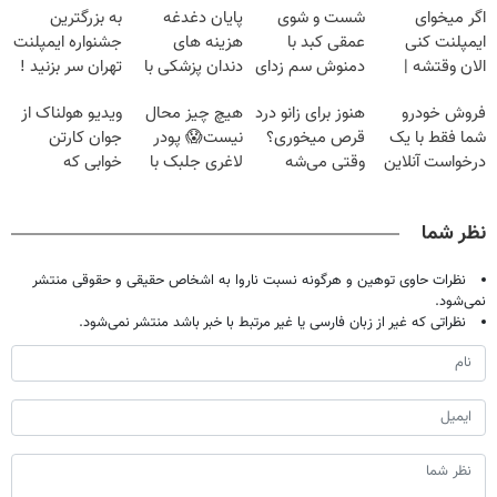
اگر میخوای
شست و شوی
پایان دغدغه
به بزرگترین
ایمپلنت کنی
عمقی کبد با
هزینه های
جشنواره ایمپلنت
الان وقتشه |
دمنوش سم زدای
دندان پزشکی با
تهران سر بزنید !
فقط با ۲۵
گیاهی
پک سفید کننده
| فقط ۲۵
فروش خودرو
هنوز برای زانو درد
هیچ چیز محال
ویدیو هولناک از
میلیون تومان!!!
خانگی
میلیون !
شما فقط با یک
قرص میخوری؟
نیست😱 پودر
جوان کارتن
درخواست آنلاین
وقتی می‌شه
لاغری جلبک با
خوابی که
✔
بدون عمل
تخفیف منتظرته!
میلیاردر شد.
درمانش کرد؟؟؟؟
آموزش رایگان
نظر شما
نظرات حاوی توهین و هرگونه نسبت ناروا به اشخاص حقیقی و حقوقی منتشر
نمی‌شود.
نظراتی که غیر از زبان فارسی یا غیر مرتبط با خبر باشد منتشر نمی‌شود.