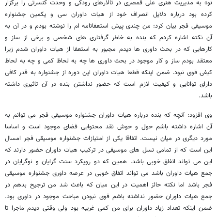
نو» به مدیریت هنری علی قمصری در تالارهای رودکی و وحدت کنسرتی را برگزار
کرده بود درباره دلایل انصراف خود از هیات داوران سی و یکمین جشنواره
موسیقی فجر بیان کرد: من چندی پیش استعفانامه ام را نوشته بودم و در آن به
آن نکته اشاره کردم که بنده به خاطر گرفتاری های شخصی و برخی از ساز و
کارهایی که در بحث داوری ها دیدم مجبور به استعفا از هیات داوران شدم زیرا
معتقد بودم ساز و کار موجود در بحث داوری ها چه به لحاظ کمی و چه به لحاظ
کیفی قوی نبود. ضمن اینکه قطعا هیات داوران این دوره از جشنواره به قدر کافی
دارای توانایی و کیفیت لازم است که حضور نداشتن بنده در آن تاثیری داشته
باشد.
وی افزود: آنچه که بنده درباره هیات داوران جشنواره موسیقی فجر می توانم به
آن اشاره داشته باشم حول و حوش نقد محتوایی فضای موجود است و اساسا
مورد دیگری در میان نیست. اتفاقا یکی از امتیازات جشنواره موسیقی فجر امسال
این است که از تمامی نسل های موسیقی در ترکیب هیات داوران حضور دارند که
این می تواند اتفاق خوبی باشد. همین که دو رویکرد سنت گرایان و نوگرایان در
جمع هیات داوران باشد می تواند اتفاق خوبی در عرصه داوری جشنواره موسیقی
فجر باشد اما نکته حائز اهمیت در این میان که باعث شد من ترجیح بدهم در
جمع هیات داوران حضور نداشته باشم قوی نبودن مباحث موجود در داوری بود.
ضمن اینکه تعداد زیاد داوران برای من کمی غریبه بود ولی وقتی دیدم ماجرا تا