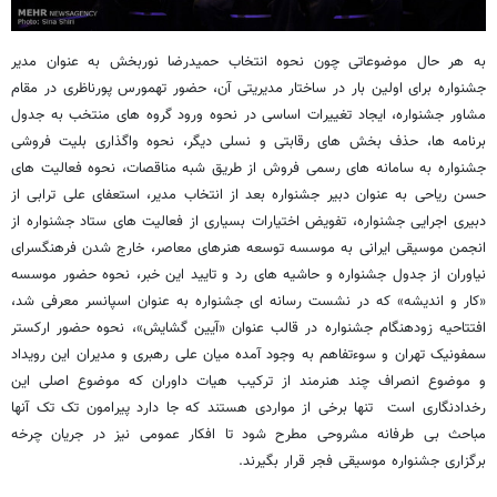
به هر حال موضوعاتی چون نحوه انتخاب حمیدرضا نوربخش به عنوان مدیر
جشنواره برای اولین بار در ساختار مدیریتی آن، حضور تهمورس پورناظری در مقام
مشاور جشنواره، ایجاد تغییرات اساسی در نحوه ورود گروه های منتخب به جدول
برنامه ها، حذف بخش های رقابتی و نسلی دیگر، نحوه واگذاری بلیت فروشی
جشنواره به سامانه های رسمی فروش از طریق شبه مناقصات، نحوه فعالیت های
حسن ریاحی به عنوان دبیر جشنواره بعد از انتخاب مدیر، استعفای علی ترابی از
دبیری اجرایی جشنواره، تفویض اختیارات بسیاری از فعالیت های ستاد جشنواره از
انجمن موسیقی ایرانی به موسسه توسعه هنرهای معاصر، خارج شدن فرهنگسرای
نیاوران از جدول جشنواره و حاشیه های رد و تایید این خبر، نحوه حضور موسسه
«کار و اندیشه» که در نشست رسانه ای جشنواره به عنوان اسپانسر معرفی شد،
افتتاحیه زودهنگام جشنواره در قالب عنوان «آیین گشایش»، نحوه حضور ارکستر
سمفونیک تهران و سوءتفاهم به وجود آمده میان علی رهبری و مدیران این رویداد
و موضوع انصراف چند هنرمند از ترکیب هیات داوران که موضوع اصلی این
رخدادنگاری است تنها برخی از مواردی هستند که جا دارد پیرامون تک تک آنها
مباحث بی طرفانه مشروحی مطرح شود تا افکار عمومی نیز در جریان چرخه
برگزاری جشنواره موسیقی فجر قرار بگیرند
.