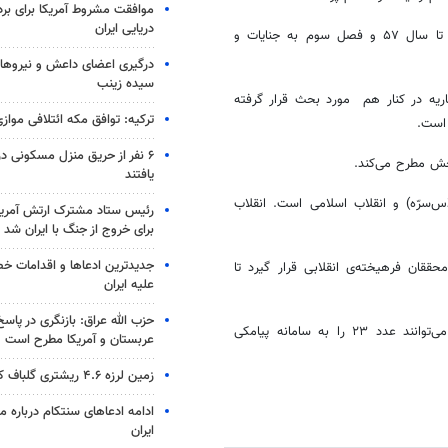
موافقت مشروط آمریکا برای بر
دریایی ایران
فصل دوم به مفاسد و زیانهای عمومی دوران شاهنشاهی در ایران از ابتدا تا سال ۵۷ و فصل سوم به جنایات و
درگیری اعضای داعش و نیروهای
سیده زینب
اریه در کنار هم مورد بحث قرار گرفته
ترکیه: توافق مکه ائتلافی موازی
 است.
۶ نفر از حریق منزل مسکونی 
یافتند
س‌سرّه) و انقلاب اسلامی است. انقلاب
رئیس ستاد مشترک ارتش آمریکا
برای خروج از جنگ با ایران شد
جدیدترین ادعاها و اقدامات خ
ققان فرهیخته‌ی انقلابی قرار گیرد تا
علیه ایران
حزب الله عراق: بازنگری در پاسخ
علاقه‌مندان می‌توانند برای تهیه این کتاب اینجا را کلیک کنند و همچنین می‌توانند عدد ۲۳ را به سامانه پیامکی
عربستان و آمریکا مطرح است
زمین لرزه ۴.۶ ریشتری گلباف کرمان را لرزاند
ادامه ادعاهای سنتکام درباره م
ایران