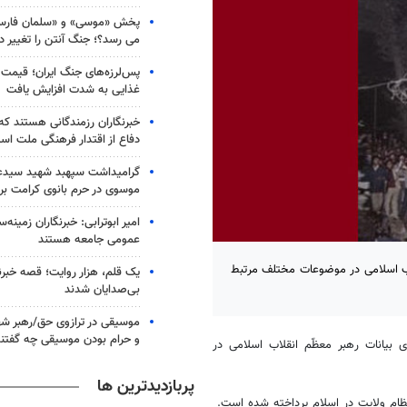
پخش «موسی» و «سلمان فارسی»
می رسد؟؛ جنگ آنتن را تغییر دا
پس‌لرزه‌های جنگ ایران؛ قیمت 
غذایی به شدت افزایش یافت
خبرنگاران رزمندگانی هستند که
دفاع از اقتدار فرهنگی ملت اس
گرامیداشت سپهبد شهید سیدعب
موسوی در حرم بانوی کرامت برگ
امیر ابوترابی: خبرنگاران زمینه
عمومی جامعه هستند
ب اسلامی در موضوعات مختلف مرتبط
یک قلم، هزار روایت؛ قصه خبرن
بی‌صدایان شدند
موسیقی در ترازوی حق/رهبر شهی
و حرام بودن موسیقی چه گفتن
بیانات رهبر معظّم انقلاب اسلامی در
پربازدیدترین ها
ظام ولایت در اسلام پرداخته شده است.