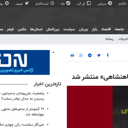
تلگرام
سروش
آی گپ
بله
اینستاگرام
توییتر
روبی
جامعه
اقتصاد
بازار
ورزش
سیاست
بین‌الملل
استان‌ها
عکس
فیلم
مج
ادبیات
رسانه
اهنشاهی» منتشر شد
تازه‌ترین اخبار
وضعیت ملی‌پوشان بدمینتون برای
رسیدن به مدال چقدر سخت؟
۲۱ کیلومتر از محورهای منتهی 
چهارخطه شد
خبرنگار سلامت؛ رکن چهارم حک