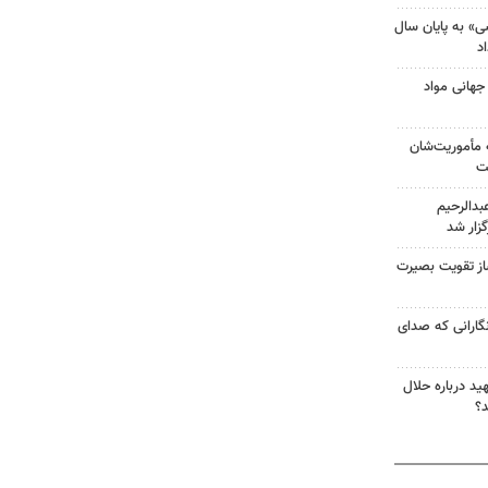
 به پایان سال
د
جهانی مواد
 مأموریت‌شان
ت
دالرحیم
زار شد
‌ساز تقویت بصیرت
گارانی که صدای
د درباره حلال
د؟