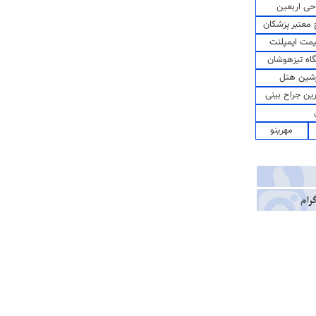
حی اربعین
معتبر پزشکان
مت ایمپلنت
اه تیزهوشان
شین هتل
رین جراح بینی
مهرینو