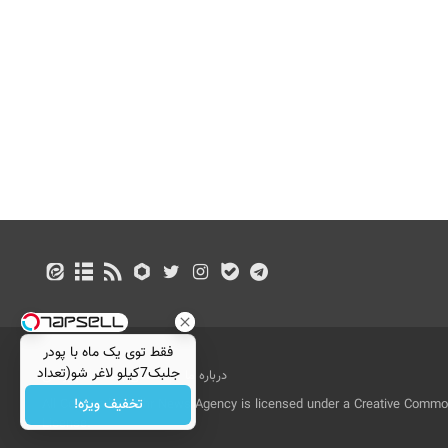
فقط توی یک ماه با پودر
جلبک7کیلو لاغر شو(تعداد
درباره ما
تماس با ما
بازرگانی
محدود)
تخفیف ویژه!
All Content by Mehr News Agency is licensed under a Creative Commons
License.