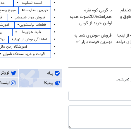
استند تسلیت
مدا
تخدام
با گرمی کوه نقره
دوربین مداربسته
مرجع پاسخ 
قوق و
همراهته؛200سوت هدیه
فروش مواد شیمیایی
قی
اولین خرید از گرمی
قطعات لباسشویی
آموزشگ
بلیط هواپیما
پر
ز اینجا
فروش خودروی شما به
نمایندگی بوش در تهران
بهت
ی درآمد
بهترین قیمت بازار ✅
آموزشگاه زبان ملل
قیمت و خرید سمعک نامرئی
نمی‌شود.