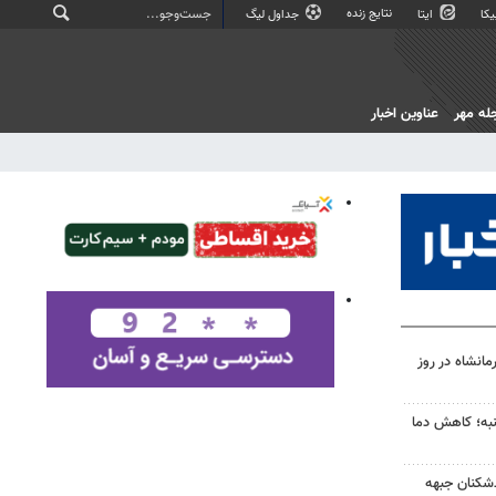
نتایج زنده
کا
ایتا
جداول لیگ
له مهر
عناوین اخبار
انشاه در روز
به؛ کاهش دما
‌شکنان جبهه