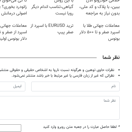
خلافی خودروتو الان
با این روش
تا کی می‌خوای 
ببین، با پلاک و کد ملی،
گیاهی،تناسب اندام دیگر
زانودرد بخوری؟ ی
بدون نیاز به مراجعه
رویا نیست
اصولی درمانش 
حضوری
معاملات جهانی طلا با
ترید EURUSD با اسپرد از
معاملات جهانی 
اسپرد صفر و تا ۵۰۰ دلار
صفر پیپ
بونوس
دلار بونوس اولیه
نظر شما
نظرات حاوی توهین و هرگونه نسبت ناروا به اشخاص حقیقی و حقوقی منتشر 
نظراتی که غیر از زبان فارسی یا غیر مرتبط با خبر باشد منتشر نمی‌شود.
*
لطفا حاصل عبارت را در جعبه متن روبرو وارد کنید