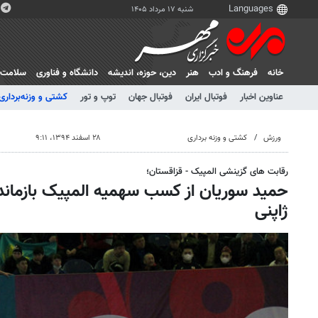
شنبه ۱۷ مرداد ۱۴۰۵
خانه
فرهنگ و ادب
هنر
دين، حوزه، انديشه
دانشگاه و فناوری
سلامت
عناوین اخبار
فوتبال ایران
فوتبال جهان
توپ و تور
کشتی و وزنه‌برداری
ورزش
کشتی و وزنه برداری
۲۸ اسفند ۱۳۹۴، ۹:۱۱
رقابت های گزینشی المپیک - قزاقستان؛
حمید سوریان از کسب سهمیه المپیک بازمان
ژاپنی