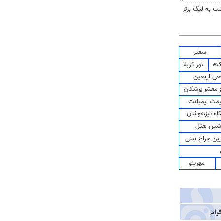
گشت به لیگ برتر
سفیر
کت
تور کربلا
حی اربعین
معتبر پزشکان
مت ایمپلنت
اه تیزهوشان
شین هتل
رین جراح بینی
مهرینو