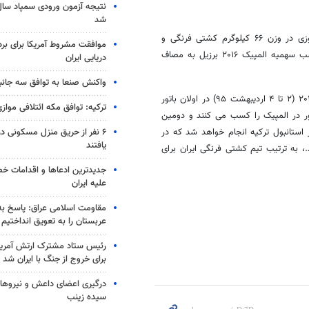
شد
بشیرباباجان زاده در وزن ۱۳۰ کیلوگرم کشتی فرنگی فردا(شنبه) و امید نوروزی در وزن ۶۶ کیلوگرم کشتی فرنگی و
موافقت مشروط آمریکا برای بر
کمیل قاسمی در وزن ۱۲۵ کیلوگرم کشتی آزاد روز اول فروردین ماه برای کسب سهمیه المپیک ۲۰۱۶ برزیل به مصاف
دریایی ایران
واکنش صنعا به توافق سه جانب
اولین مسابقات گزینشی المپیک (برای تمامی کشورها) ۲۲ تا ۲۴ آوریل سال ۲۰۱۶ (۲ تا ۴ اردیبهشت ۹۵) در اولان باتور
ترکیه: توافق مکه ائتلافی موازی
ر در المپیک را کسب می کنند و دومین
۶ نفر از حریق منزل مسکونی 
 ۶ تا ۸ می سال ۲۰۱۶ (۱۶ تا ۱۸ اردیبهشت ۹۵) در شهر استانبول ترکیه انجام خواهد شد که در
یافتند
،
به ترتیب تیم کشتی فرنگی ایران برای
جدیدترین ادعاها و اقدامات خ
علیه ایران
مقاومت اسلامی عراق: پاسخ به 
عربستان را به تعویق انداختیم
رئیس ستاد مشترک ارتش آمریکا
برای خروج از جنگ با ایران شد
درگیری اعضای داعش و نیروهای
سیده زینب