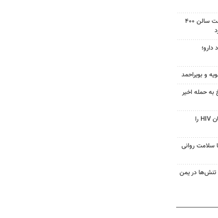
دادگاه آمریکا دستور توقف ساخت سالن ۴۰۰
د
 دارو؛
ویه و بویراحمد
 به حمله اخیر
قرص آزمایشی که می‌تواند درمان HIV را
با سلامت روانی
تنش‌ها در یمن