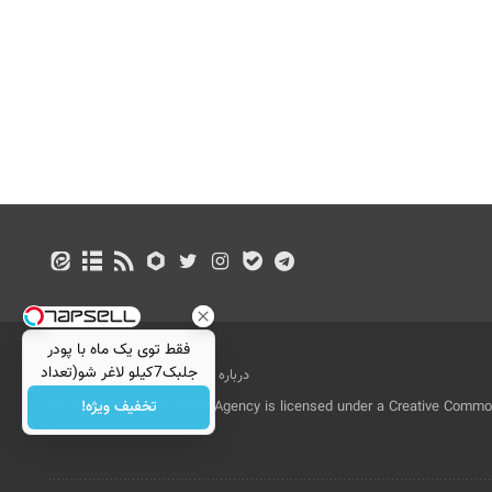
فقط توی یک ماه با پودر
جلبک7کیلو لاغر شو(تعداد
درباره ما
تماس با ما
بازرگانی
محدود)
تخفیف ویژه!
All Content by Mehr News Agency is licensed under a Creative Commons
License.