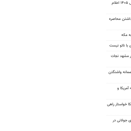
نتیجه آزمون ورودی سمپاد سال ۱۴۰۵ اعلام
داشتن محاصره
ه مکه
 با ناتو نیست
در مشهد نجات
صمانه واشنگتن
آمریکا و
 خواستار راهی
 جولانی در