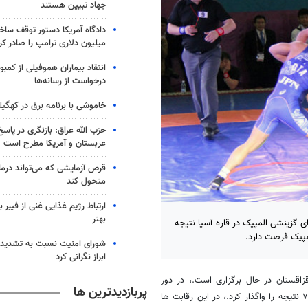
جهاد تبیین هستند
میلیون دلاری ترامپ را صادر کر
انتقاد بیماران هموفیلی از کمبود
درخواست از رسانه‌ها
خاموشی با برنامه برق در کهگیل
حزب الله عراق: بازنگری در پاسخ
عربستان و آمریکا مطرح است
متحول کند
ارتباط رژیم غذایی غنی از فیبر 
بهتر
خست رقابت های گزینشی المپیک در قاره آسیا نتیجه
لمپیک فرصت دارد.
شورای امنیت نسبت به تشدید 
ابراز نگرانی کرد
زاقستان در حال برگزاری است.، در دور
پربازدیدترین ها
نخست مقابل َشی نی بو اوتا از ژاپن دارنده مدال های نقره و برنز آسیا ۴ بر ۷ نتیجه را واگذار کرد.، در این رقابت ها