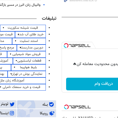
والیبال زنان البرز در مسیر باز
تبلیغات
قیمت شیشه سکوریت
خرید طلای آب شده
قیمت مو
استند تسلیت
مدا
دوربین مداربسته
مرجع پاسخ 
فروش مواد شیمیایی
قی
قطعات لباسشویی
آموزشگ
ر بدون محدودیت معامله کن🔥
بلیط هواپیما
پر
نمایندگی بوش در تهران
بهت
آموزشگاه زبان ملل
دریافت وام
قیمت و خرید سمعک نامرئی