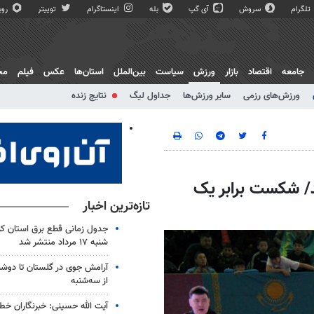
تلگرام
سروش
آی گپ
بله
اینستاگرام
توییتر
روبی
جامعه
اقتصاد
بازار
ورزش
سیاست
بین‌الملل
استان‌ها
عکس
فیلم
مج
ورزش‌های رزمی
سایر ورزش‌ها
جداول لیگ
نتایج زنده
د/ شکست برابر یک
تازه‌ترین اخبار
جدول زمانی قطع برق استان کرم
شنبه ۱۷ مرداد منتشر شد
آرامش جوی در گلستان تا دوشن
از سه‌شنبه
آیت الله حسینی: خبرنگاران خط