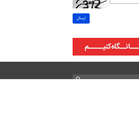
ارسال
 Attribution 4.0 International