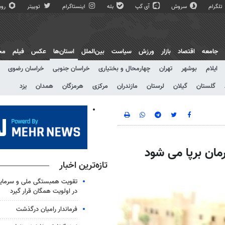
تلگرام
سروش
آی گپ
بله
اینستاگرام
توییتر
روبی
جامعه
اقتصاد
بازار
ورزش
سیاست
بین‌الملل
استان‌ها
عکس
فیلم
مج
ایلام
بوشهر
تهران
چهارمحال و بختیاری
خراسان جنوبی
خراسان رضوی
گلستان
گیلان
لرستان
مازندران
مرکزی
هرمزگان
همدان
یزد
ان برپا می شود
تازه‌ترین اخبار
تقویت همبستگی ملی و سرمایه 
در اولویت همگان قرار گیرد
فرماندار رامیان درگذشت