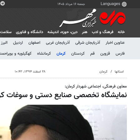
جمعه ۱۶ مرداد ۱۴۰۵
خانه
فرهنگ و ادب
هنر
دين، حوزه، انديشه
دانشگاه و فناوری
سلامت
عناوین اخبار
آذربایجان شرقی
آذربایجان غربی
اصفهان
اردبیل
البرز
فارس
قزوین
قم
کردستان
کرمان
کرمانشاه
کهگیلویه و بویراحمد
استانها
کرمان
۲۸ اسفند ۱۳۹۴، ۱۰:۴۲
معاون فرهنگی، اجتماعی شهردار کرمان:
نمایشگاه تخصصی صنایع دستی و سوغات کرم