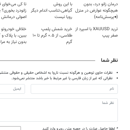
درمان زانو درد، بدون
با این روش
تا کی می‌خوای 
هیچگونه عوارض در منزل
گیاهی،تناسب اندام دیگر
زانودرد بخوری؟ ی
(◂پرسش‌نامه)
رویا نیست
اصولی درمانش 
ترید XAUUSD با اسپرد از
خرید شمش پلمپ
خلافی خودروتو ا
صفر پیپ
طلاسی، از ۰.۵ گرم تا ۱۰
ببین، با پلاک و 
گرم
بدون نیاز به مرا
حضوری
نظر شما
نظرات حاوی توهین و هرگونه نسبت ناروا به اشخاص حقیقی و حقوقی منتشر 
نظراتی که غیر از زبان فارسی یا غیر مرتبط با خبر باشد منتشر نمی‌شود.
*
لطفا حاصل عبارت را در جعبه متن روبرو وارد کنید