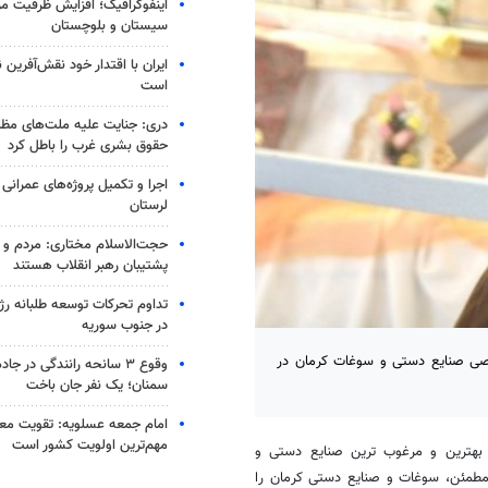
اینفوگرافیک؛ افزایش ظرفیت م
سیستان و بلوچستان
ایران با اقتدار خود نقش‌آفرین
است
دری: جنایت علیه ملت‌های مظل
حقوق بشری غرب را باطل کرد
اجرا و تکمیل پروژه‌های عمرانی
لرستان
حجت‌الاسلام مختاری: مردم و 
پشتیبان رهبر انقلاب هستند
تداوم تحرکات توسعه طلبانه ر
در جنوب سوریه
صصی صنایع دستی و سوغات کرمان در
وقوع ۳ سانحه رانندگی در جا
سمنان؛ یک نفر جان باخت
امام جمعه عسلویه: تقویت م
مهم‌ترین اولویت کشور است
بهترین و مرغوب ترین صنایع دستی و
 مطمئن، سوغات و صنایع دستی کرمان را