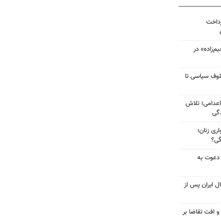
رداخت
‌زاده» در
لوف سیاسی تا
اعدامی؛ تلاش
گی
ری زنان؛
گی؟
 دعوت به
ل ایران پس از
و افت تقاضا بر