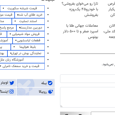
قرص
تارا رو می‌خوای بفروشی؟
قیمت شیشه سکوریت
کبار
با خودرو۴۵ یک‌روزه
کن
بفروشش
خرید طلای آب شده
قیمت مو
استند تسلیت
مدا
لان
معاملات جهانی طلا با
دوربین مداربسته
مرجع پاسخ 
کد ملی،
اسپرد صفر و تا ۵۰۰ دلار
فروش مواد شیمیایی
قی
جعه
بونوس
قطعات لباسشویی
آموزشگ
بلیط هواپیما
پر
نمایندگی بوش در تهران
بهت
آموزشگاه زبان ملل
نمی‌شود.
قیمت و خرید سمعک نامرئی