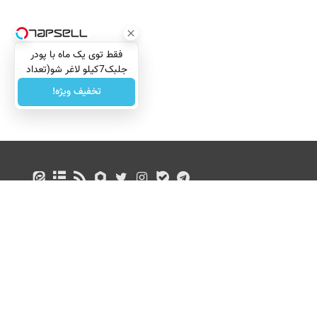
فقط توی یک ماه با پودر
جلبک7کیلو لاغر شو(تعداد
محدود)
تخفیف ویژه!
درباره ما
تماس با ما
بازرگانی
All Content by Mehr News Agency is licensed under a Creative Commons
License.