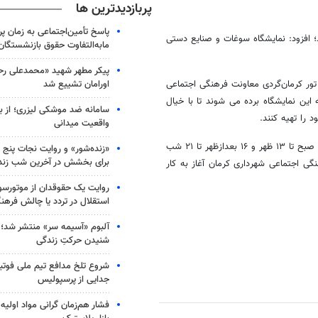
پربازدیدترین ها
پاسخ تأمین‌اجتماعی به زمان پ
اول فروردین ماه سال۹۵ آغاز به کار می‌کند؛ افزود: نمایشگاه سوغات و صنایع دستی
مابه‌التفاوت حقوق بازنشستگان
پیکر مطهر شهید «محمدعلی رحیم
اورامان تشییع شد
ور کرمان‌گردی معاونت فرهنگی اجتماعی
 این نمایشگاه برده می شوند تا با خیال
سامانه ضد موشکی لیزری؛ از ب
را تهیه کنند.
واقعیت میدانی
گفتنی است این نمایشگاه از روز اول فروردین ماه سال ۹۵ هر روز از ساعت ۹ صبح تا ۱۳ ظهر و ۱۶ بعدازظهر تا ۲۱ شب
«زنده‌شور» و روایت نجات پنج 
برای بخشش در آخرین شب زند
ی اجتماعی شهرداری کرمان آغاز به کار
روایت یک حقوقدان از موتورسوا
استقلال در تردد یا چالش فرهن
آلبوم «آسیمه سر» منتشر شد؛
شنیدن حرکتِ زندگی
شروع تلخ مدافع تیم ملی فوتبا
جدایی از پرسپولیس
فشار هم‌زمان گرانی مواد اولیه 