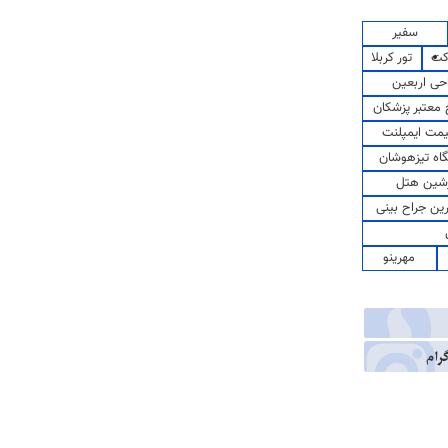
سفیر
کت
تور کربلا
حی اربعین
معتبر پزشکان
مت ایمپلنت
اه تیزهوشان
شین هتل
رین جراح بینی
مهرینو