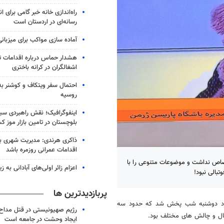
راه‌اندازی خانه خبر گامی برای 
رسانه‌ای در اردستان است
آماده سازی مواکب برای میزبانی
هشدار حماس درباره اقدامات ت
اشغالگران در کرانه باختری
احتمال سفر ویتکاف و کوشنر به 
روسیه
اینفوگرافیک؛ نقش راهبردی سی
بلوچستان در تامین بازار موز ک
ذاکری هرندی: مدیریت شهری بم ب
اقدامات عمرانی روزمره باشد
تصاص نداشت و موضوعات متنوعی را با
اعزام زائر اولی‌های آبادانی به 
بالی نبود!
پربازدیدترین ها
ل بود دوشنبه شب پخش شد که حدود سه
رژیم صهیونیستی در قتل مداح 
بال و چالش های مختلف بود.
ایجاد وحشت در جامعه است