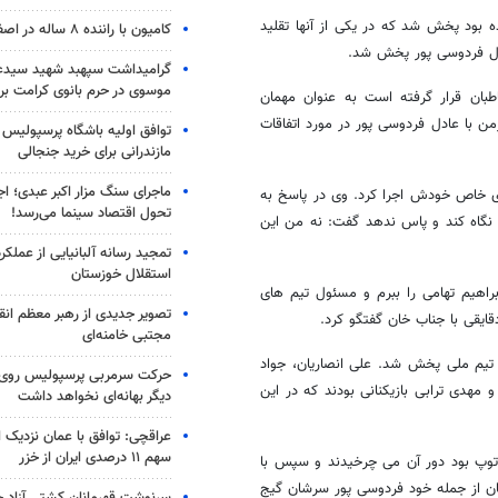
 بود پخش شد که در یکی از آنها تقلید
کامیون با راننده ۸ ساله در اصفهان توقیف شد
ل فردوسی پور پخش شد.
گرامیداشت سپهبد شهید سیدعب
موسوی در حرم بانوی کرامت برگ
بان قرار گرفته است به عنوان مهمان
 با عادل فردوسی پور در مورد اتفاقات
توافق اولیه باشگاه پرسپولیس 
مازندرانی برای خرید جنجالی
ماجرای سنگ مزار اکبر عبدی؛ ا
ای خاص خودش اجرا کرد. وی در پاسخ به
تحول اقتصاد سینما می‌رسد!
 نگاه کند و پاس ندهد گفت: نه من این
تمجید رسانه آلبانیایی از عملکر
استقلال خوزستان
راهیم تهامی را ببرم و مسئول تیم های
تصویر جدیدی از رهبر معظم انق
قایقی با جناب خان گفتگو کرد.
مجتبی خامنه‌ای
 تیم ملی پخش شد. علی انصاریان، جواد
حرکت سرمربی پرسپولیس روی لبه
مهدی ترابی بازیکنانی بودند که در این
دیگر بهانه‌ای نخواهد داشت
عراقچی: توافق با عمان نزدیک
سهم ۱۱ درصدی ایران از خزر
 توپ بود دور آن می چرخیدند و سپس با
نان از جمله خود فردوسی پور سرشان گیج
سرنوشت قهرمانان کشتی آزاد ج