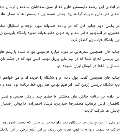
در ابتدای این برنامه دابسمش هایی که از سوی مخاطبان ساخته و ارسال شده
صدای علی دایی صورت گرفته بود. بخش عمده این دابسمش ها با صدای عاد
در بخش دوم جناب خان که در برنامه خندوانه مورد توجه و استقبال مخاط
حضوری در استودیو حاضر شد و به عنوان عضو هیات مدیره باشگاه پاریسن ژرمن
این باشگاه فرانسوی گفتگو کرد.
جناب خان همچنین شعرهایی در مورد مبارزه فردوسی پور با فساد با ریتم ه
این پرسش که آیا شما که در تیم ملی برزیل بودید کسی بود که در چشم تان
مسائل را فقط در فوتبال ایران شنیده ام.
جناب خان همچنین گفت: پول داده ام و باشگاه را خریده ام و می خواهم اب
پایه باشگاه پاریسن ژرمن کنم. ابراهیم تهامی هم روی خط برنامه نود آمده و د
در ادامه این برنامه چالش های مختلفی با حضور چند بازیکن قدیمی و فعلی
کاظمیان، آرش برهانی، محمدرضا حیدریان، فرشاد احمدزاده، داریوش رضاییان و 
چالش ها شرکت کردند.
در یکی از این چالش ها بازیکنان باید داوزده بار در حالی که دست شان روی
حرکت به سمت دروازه به توپ ضربه می زدند. در این آیتم برخی از این بازیک