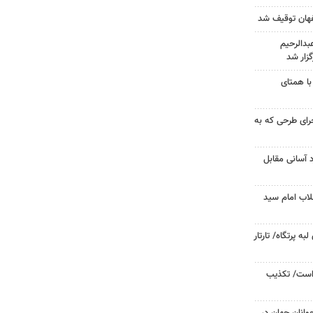
دالرحیم
زار شد
با همتای
جرای طرحی که به
د آسانی مقابل
لاب امام سید
 پرتگاه/ تارتار
 است/ تکذیب
وانان جهان در