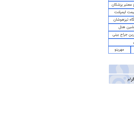
معتبر پزشکان
مت ایمپلنت
اه تیزهوشان
شین هتل
رین جراح بینی
مهرینو