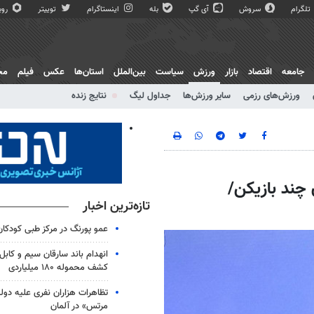
تلگرام
سروش
آی گپ
بله
اینستاگرام
توییتر
روبی
جامعه
اقتصاد
بازار
ورزش
سیاست
بین‌الملل
استان‌ها
عکس
فیلم
مج
ورزش‌های رزمی
سایر ورزش‌ها
جداول لیگ
نتایج زنده
ند بازیکن/
تازه‌ترین اخبار
عمو پورنگ در مرکز طبی کودک
انهدام باند سارقان سیم و کابل
کشف محموله ۱۸۰ میلیاردی
تظاهرات هزاران نفری علیه دو
مرتس» در آلمان