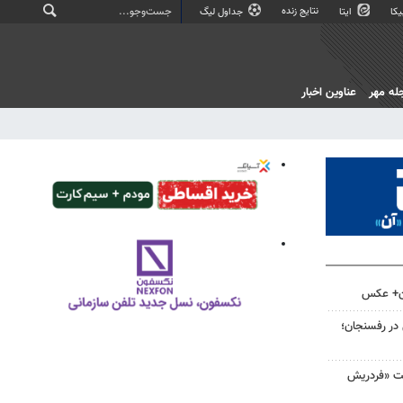
نتایج زنده
کا
ایتا
جداول لیگ
له مهر
عناوین اخبار
ان+ عکس
 در رفسنجان؛
لت «فردریش