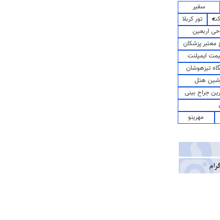
سفیر
کت
تور کربلا
حی اربعین
معتبر پزشکان
مت ایمپلنت
اه تیزهوشان
شین هتل
رین جراح بینی
مهرینو