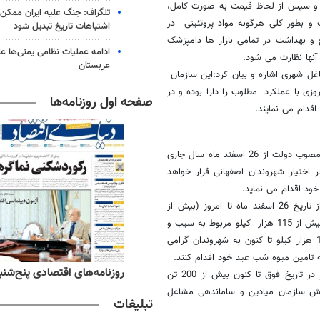
فيت و سپس از لحاظ قيمت به صورت کامل،
تلگراف: جنگ علیه ایران ممکن
و بطور کلی هرگونه مواد پروتئینی در
اشتباهات تاریخ تبدیل شود
و بهداشت در تمامی بازار ها دامپزشک
ادامه عملیات نظامی یمنی‌ها عل
نها نظارت می شود
.
عربستان
غل شهری اشاره و بیان کرد:این سازمان
روزی با عملکرد مطلوب را دارا بوده و در
صفحه اول روزنامه‌ها
.
وی افزود: سیب و پرتقال به عنوان دو میوه پر مصرف در ایام نوروز با قیمت مصوب دولت از 26 اسفند ماه سال جاری
بازار در اختیار شهروندان اصفهانی قرار خواهد
د اقدام می نماید
.
جمالی نژاد در ارتباط با میزان بار عرضه شده در بازار های روز کوثر گفت: از تاریخ 26 اسفند ماه تا امروز (بیش از
321هزار کیلو میوه دولتی وارد بازارهای تحت نظارت شهرداری شده است که بیش از 115 هزار کیلو مربوط به سیب و
بیش از 205 هزار کیلو پرتقال می باشد و از این میزان تا کنون بیش از 190 هزار کیلو تا کنون به شهروندان گرامی
 تامین میوه شب عید خود اقدام کنند
.
ه‌های ورزشی پنج‌شنبه ۱۵ مرداد ۱۴۰۵
روزنامه‌های اقتصادی پنج‌شنبه ۱۵ مرداد ۰۵
شهردار اصفهان اظهار داشت، در کنار عرضه میوه دولتی در بازرهای روز کوثر در تاریخ فوق تا کنون بیش از 200 تن
وشش سازمان میادین و ساماندهی مشاغل
تبلیغات