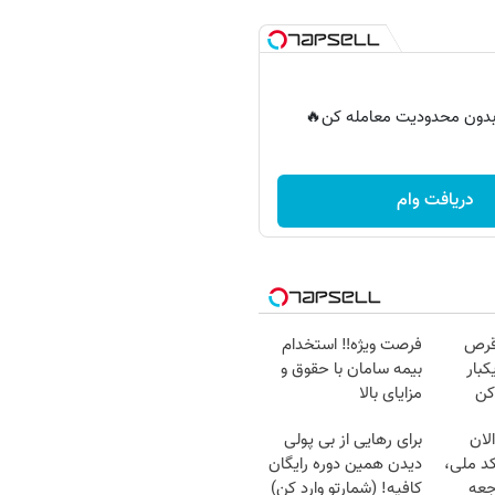
ر بدون محدودیت معامله کن🔥
دریافت وام
قرص
فرصت ویژه‼️ استخدام
کبار
بیمه سامان با حقوق و
کن
مزایای بالا
لان
برای رهایی از بی پولی
کد ملی،
دیدن همین دوره رایگان
جعه
کافیه! (شمارتو وارد کن)