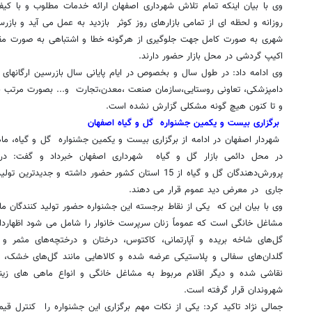
وی با بیان اینکه تمام تلاش شهرداری اصفهان ارائه خدمات مطلوب و با 
روزانه و لحظه ای از تمامی بازارهای روز کوثر بازدید به عمل می آید و با
شهری به صورت کامل جهت جلوگیری از هرگونه خطا و اشتباهی به صورت م
اکیپ گردشی در محل بازار حضور دارند
.
وی ادامه داد: در طول سال و بخصوص در ایام پایانی سال بازرسین ارگانهای ن
دامپزشکی، تعاونی روستایی،سازمان صنعت ،معدن،تجارت و... بصورت مرتب بر ع
و تا کنون هیچ گونه مشکلی گزارش نشده است
.
برگزاری بیست و یکمین جشنواره
گل و گیاه اصفهان
شهردار اصفهان در ادامه از برگزاری بیست و یکمین جشنواره گل و گیاه، م
در محل دائمی بازار گل و گیاه شهرداری اصفهان خبرداد و گفت: در ای
جاری در معرض دید عموم قرار می دهند
.
وی با بیان این که یکی از نقاط برجسته این جشنواره حضور تولید کنندگان م
گل‌های شاخه بریده و آپارتمانی، کاکتوس، درختان و درختچه‌های مثمر و 
گلدان‌های سفالی و پلاستیکی عرضه شده و کالاهایی مانند گل‌های خشک، 
نقاشی شده و دیگر اقلام مربوط به مشاغل خانگی و انواع ماهی های زی
شهروندان قرار گرفته است
.
جمالی نژاد تاکید کرد: یکی از نکات مهم برگزاری این جشنواره را کنترل قی