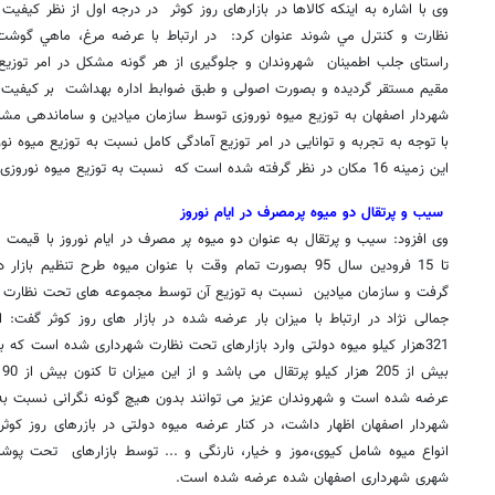
وی با اشاره به اینکه كالاها در بازارهای روز کوثر در درجه اول از نظر كي
نظارت و كنترل مي شوند عنوان کرد: در ارتباط با عرضه مرغ، ماهي گوشت 
راستای جلب اطمینان شهروندان و جلوگیری از هر گونه مشکل در امر توزیع 
مقیم مستقر گردیده و بصورت اصولی و طبق ضوابط اداره بهداشت بر کیفیت آ
شهردار اصفهان به توزیع میوه نوروزی توسط سازمان میادین و ساماندهی مشا
با توجه به تجربه و توانایی در امر توزیع آمادگی کامل نسبت به توزیع میوه نو
این زمینه 16 مکان در نظر گرفته شده است که نسبت به توزیع میوه نوروزی اقدام می نمایند
سیب و پرتقال دو میوه پرمصرف در ایام نوروز
تا 15 فرودین سال 95 بصورت تمام وقت با عنوان میوه طرح تنظیم 
گرفت و سازمان میادین نسبت به توزیع آن توسط مجموعه های تحت نظارت خو
عرضه شده است و شهروندان عزیز می توانند بدون هیچ گونه نگرانی نسبت به
۱۴
روزنامه‌های صبح پنج‌شنبه ۱۵ مرداد ۱۴۰۵
روزنام
انواع میوه شامل کیوی،موز و خیار، نارنگی و ... توسط بازارهای تحت پ
شهری شهرداری اصفهان شده عرضه شده است
.