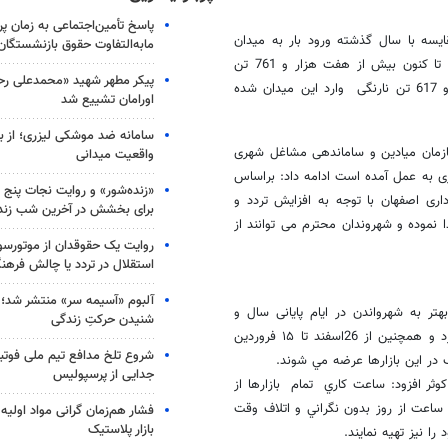
پاسخ تأمین‌اجتماعی به زمان پ
ایسه با سال گذشته ورود بار به میدان
مابه‌التفاوت حقوق بازنشستگان
نسبت شاهد ورود چند برابری میوه به میدان میوه و تربار بوده ایم چنانچه تا کنون بیش از هفت هزار و 761 تن
پیکر مطهر شهید «محمدعلی رحیم
پرتقال، چهار هزار و 808 تن انواع سیب درختی، یک هزار و 662 تن خیار و 617 تن نارنگی وارد این میدان شده
اورامان تشییع شد
سامانه ضد موشکی لیزری؛ از ب
سازمان میادین و ساماندهی مشاغل شهری
واقعیت میدانی
ری به عمل آمده است ادامه داد: براساس
«زنده‌شور» و روایت نجات پنج 
ری اصفهان با توجه به افزایش تردد و
برای بخشش در آخرین شب زند
 نموده و شهروندان محترم می توانند از
روایت یک حقوقدان از موتورسوا
استقلال در تردد یا چالش فرهن
آلبوم «آسیمه سر» منتشر شد؛
تر به شهرواندن در ایام پایانی سال و
شنیدن حرکتِ زندگی
نوروز95 گفت: در بازارهاي روز كوثر تمامي كالاهاي مورد نياز مردم وجود دارد و همچنين از 26اسفند تا ۱۵ فروردين
شروع تلخ مدافع تیم ملی فوتبا
 در اين بازارها عرضه مي شوند
.
جدایی از پرسپولیس
 کوثر افزود: ساعت كاري تمام بازارها از
توانند هر ساعت از روز بدون نگراني و اتلاف وقت
فشار هم‌زمان گرانی مواد اولیه 
بازار پلاستیک
 را نيز تهيه نمايند
.