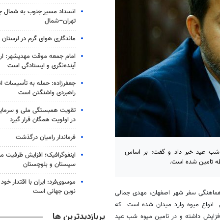
انسداد مسیر جنوب به شمال چا
تهران–شمال
ماندگاری هوای گرم در لرستان
امام جمعه موقت مهدیشهر: ار
آینده‌نگری و ایستادگی است
جعفرزاده: حمله به تأسیسات ا
راهبردی واشنگتن است
تقویت همبستگی ملی و سرمایه 
در اولویت همگان قرار گیرد
فرماندار رامیان درگذشت
ه شب عید خبر داد و گفت: بر اساس
اینفوگرافیک؛ افزایش ظرفیت م
سطه تامین شده است.
سیستان و بلوچستان
موسوی‌فرد: ایران با اقتدار خو
نوین جهانی است
هماهنگی سفر شهر اصفهان، مهدی جمالی
: از 20 تا 28 اسفند ماه سال جاری بیش از 21 هزار و 750 تن انواع میوه وارد میدان شده است که
پربازدیدترین ها
وه در مقایسه با مدت مشابه در سال گذشته 100 درصد افزایش داشته و در تامین میوه شب عید