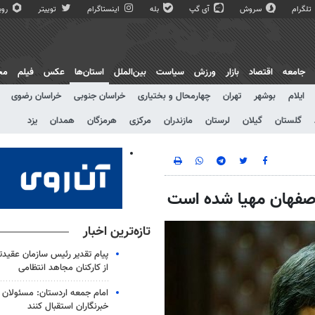
تلگرام
سروش
آی گپ
بله
اینستاگرام
توییتر
روبی
جامعه
اقتصاد
بازار
ورزش
سیاست
بین‌الملل
استان‌ها
عکس
فیلم
مج
ایلام
بوشهر
تهران
چهارمحال و بختیاری
خراسان جنوبی
خراسان رضوی
گلستان
گیلان
لرستان
مازندران
مرکزی
هرمزگان
همدان
یزد
اصفهان مهیا شده است
تازه‌ترین اخبار
پیام تقدیر رئیس سازمان عقیدت
از کارکنان مجاهد انتظامی
امام جمعه اردستان: مسئولان از
خبرنگاران استقبال کنند