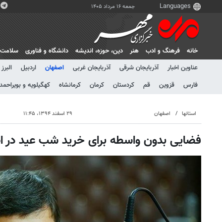
جمعه ۱۶ مرداد ۱۴۰۵
خانه
فرهنگ و ادب
هنر
دين، حوزه، انديشه
دانشگاه و فناوری
سلامت
عناوین اخبار
آذربایجان شرقی
آذربایجان غربی
اصفهان
اردبیل
البرز
فارس
قزوین
قم
کردستان
کرمان
کرمانشاه
کهگیلویه و بویراحمد
استانها
اصفهان
۲۹ اسفند ۱۳۹۴، ۱۱:۴۵
فضایی بدون واسطه برای خرید شب عید در 