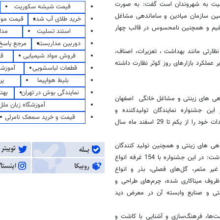
کیفیت به شهروندان است گفت: به صورت
قیمت شیشه سکوریت
زرسین سازمان میادین و ساماندهی مشاغل
خرید طلای آب شده
قیمت مو
قیم و همچنین نامحسوس در قالب چهار
استند تسلیت
مدا
دوربین مداربسته
مرجع پاسخ 
ظارتی مانند بهداشت ، تعزیرات، اصناف،
فروش مواد شیمیایی
قی
ملکرد بازارهای روز کوثر نظارت داشته
قطعات لباسشویی
آموزشگ
بلیط هواپیما
پر
نمایندگی بوش در تهران
بهت
اهی های زینتی و مشاغل خانگی اصفهان
آموزشگاه زبان ملل
ن جشنواره نمایندگان تولیدکننده و
قیمت و خرید سمعک نامرئی
پرورش‌دهندگان گل و گیاه از 15 استان‌ کشور حضور داشته و جدیدترین تولیدات خود را از یکم تا 29 اسفند ماه سال
اهی های زینتی و همچنین تولید کنندگان
مشاغل خانگی است که عموماً زنان سرپرست خانوار را شامل می شود اظهارداشت: در این جشنواره با 154 غرفه انواع
غیر مثمر، گل‌های فصلی، بذر و انواع
ظروف میناکاری شده، چرم‌های طراحی و
نتی و صنایع وابسته آن در معرض دید
مت‌ها، فرهنگ‌سازی و آشنایی با کاشت و