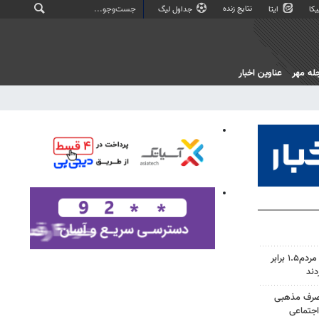
نتایج زنده
کا
ایتا
جداول لیگ
له مهر
عناوین اخبار
کاهش خاموشی‌ها در اصفهان؛ مردم۱.۵ برابر
دند
 صرف مذهبی
اجتماعی