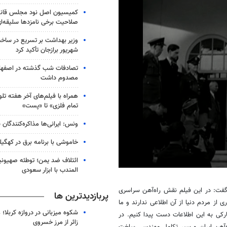
کمیسیون اصل نود مجلس قانع 
صلاحیت برخی نامزدها سلیقه‌
شهریور برازجان تأکید کرد
مصدوم داشت
همراه با فیلم‌های آخر هفته تلو
تمام فلزی» تا «پست»
ونس: ایرانی‌ها مذاکره‌کنندگ
خاموشی با برنامه برق در کهگیل
ائتلاف ضد یمن؛ توطئه صهیونی
المندب با ابزار سعودی
0
seconds
of
ت: در این فیلم نقش راه‌آهن سراسری
پربازدیدترین ها
2
از مردم دنیا از آن اطلاعی ندارند و ما
minutes,
9
شکوه میزبانی در دروازه کربلا؛
رکی به این اطلاعات دست پیدا کنیم. در
seconds
Volume
زائر از مرز خسروی