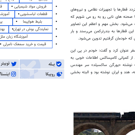
فروش مواد شیمیایی
قی
لم‌های زمان ساخت و تردد قطارها با تجهیزات نظامی و نیروهای
قطعات لباسشویی
آموزشگ
 با صحنه های نابی رو به رو می شویم که
بلیط هواپیما
پر
ه می‌شود. بخش مهم و اعظم این تصاویر
نمایندگی بوش در تهران
بهت
ین قطارها به بندرترکمن می‌رسند و بار
آموزشگاه زبان ملل
 که خودمان گرفتیم تدوین می‌شود.
قیمت و خرید سمعک نامرئی
فر عنوان کرد و گفت: خودم در پی این
ز کمپانی کامپساکس اطلاعات خوبی به
» نوشته «یورگن ساکسیلد» سر مهندس
ه، هند و ایران نوشته بود و البته بخشی