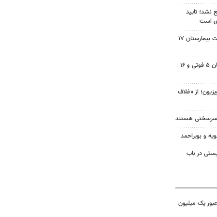
نشد؛ تایید
ای است
وزیر بهداشت بر تسریع در ساخت بیمارستان ۱۷
تصادفات شب گذشته در اصفهان ۵ فوتی و ۱۶
یزیون؛ از «غلاف
ان سرسختی هستند
ویه و بویراحمد
ستی در باب
 عبور یک میلیون