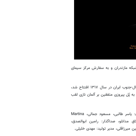
در شبکه مازندران و به سفارش مرکز سیمای
در خلاصه داستان مستند «رویای آهنی» آمده است: «زمانی که خط آهن شمال-جنوب ایران در سال ۱۳۱۷ افتتاح شد،
 به پُل پیروزی متفقین بر آلمان نازی لقب
عوامل تولید این فیلم مستند عبارتند از راوی: مسعود جمالی، پژوهشگران: یاسر طالبی، مسعود جمالی، Martina
 میثاق مدانلو، صداگذار: رامین ابوالصدق،