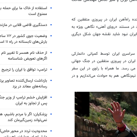
ه‌آهن ایران و سیر تکامل مهندسی ساخت
90%
استفاده از خاک ما برای حمله 
ممنوع است
 راه‌آهن ایران در پیروزی متفقین که
دستگیری قاضی قلابی در مازندر
 در مستند «رویای آهنی» نگاهی ویژه به
ایران نبود شاید نقشه جهان شکل دیگری
وضعیت جوی
بارش‌های تابستانه در راه ۱۱ استان
از حذف نام همسر تا تغییر نام خ
سراسری ایران توسط کمپانی دانمارکی
اگرهای تعویض شناسنامه
ایران در پیروزی متفقین در جنگ جهانی
 می رسد. ما همراه با راوی در این سفر
ترامپ: توافق با ایران را ترجیح
یم‌نگاهی هم به حوادث می‌اندازیم و در
بازداشت ارسال‌کننده تصاویر پ
رسانه‌های معاند در یزد
افزایش خشم ترامپ از وزیر جن
پس از تجاوز به ایران
پزشکیان: اگر با مردم باشیم، ه
نمی‌تواند زمین‌گیرمان کند
محدودیت تردد در محور حاجی‌آب
دلیل اجرای عملیات راهسازی