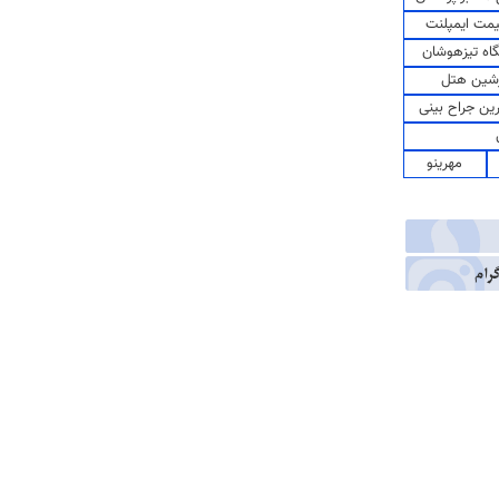
مت ایمپلنت
اه تیزهوشان
شین هتل
رین جراح بینی
مهرینو