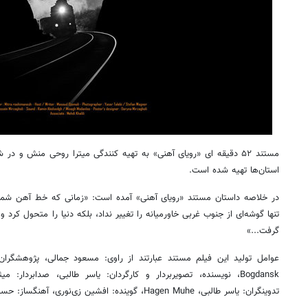
مستند ۵۲ دقیقه ای «رویای آهنی» به تهیه کنندگی میترا روحی منش و 
استان‌ها تهیه شده است.
تنها گوشه‌ای از جنوب غربی خاورمیانه را تغییر نداد، بلکه دنیا را متحول کرد و
گرفت...»
Bogdansk‌، نویسنده، تصویربردار و کارگردان: یاسر طالبی، صدابردار:
تدوینگران: یاسر طالبی، Hagen Muhe‌، گوینده: افشین زی‌نوری، آهنگساز: حسین میرزاقلی، مدیر تولید: مهدی خلیلی.