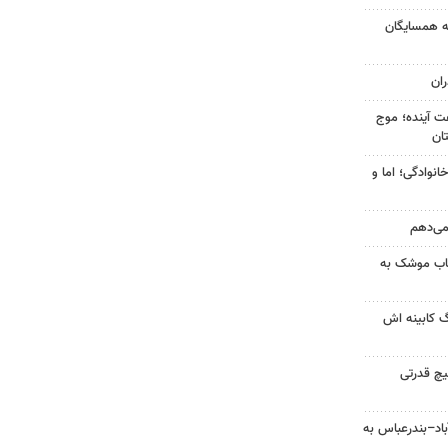
به همسایگان
ان
 کشور در ۷۲ ساعت آینده؛ موج
انوادگی؛ اما و
 می‌دهم
رتاب موشک به
گ کابینه اش
یچ قدرتی
اد–بندرعباس به