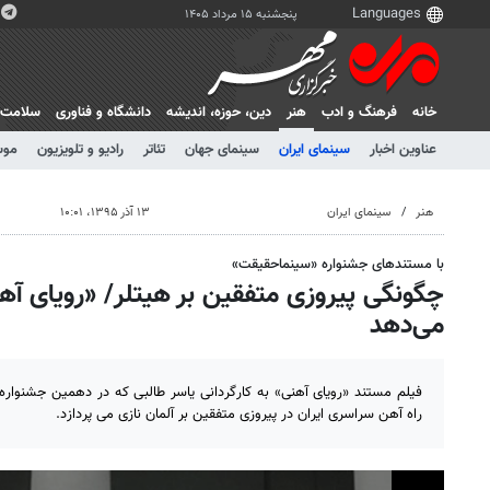
پنجشنبه ۱۵ مرداد ۱۴۰۵
خانه
فرهنگ و ادب
هنر
دين، حوزه، انديشه
دانشگاه و فناوری
سلامت
عناوین اخبار
سینمای ایران
سینمای جهان
تئاتر
رادیو و تلویزیون
موس
هنر
سینمای ایران
۱۳ آذر ۱۳۹۵، ۱۰:۰۱
با مستندهای جشنواره «سینماحقیقت»
چگونگی پیروزی متفقین بر هیتلر/ «رویای آه
می‌دهد
فیلم مستند «رویای آهنی» به کارگردانی یاسر طالبی که در دهمین جشنوار
راه آهن سراسری ایران در پیروزی متفقین بر آلمان نازی می پردازد.