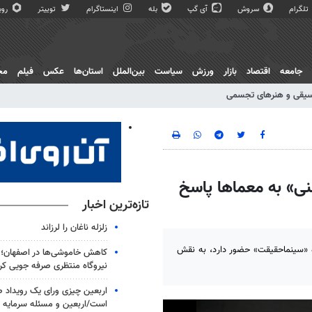
تلگرام
سروش
آی گپ
بله
اینستاگرام
توییتر
روبی
جامعه
اقتصاد
بازار
ورزش
سیاست
بین‌الملل
استان‌ها
عکس
فیلم
مج
یقی و هنرهای تجسمی
نی» به معماها پاسخ
تازه‌ترین اخبار
زلزله ناغان را لرزاند
ه «سینماحقیقت» حضور دارد، به نقش
نیروگاه منتظری صرفه جویی کر
اربعین چیزی ورای یک رویداد
است/اربعین و مسئله سرمایه 