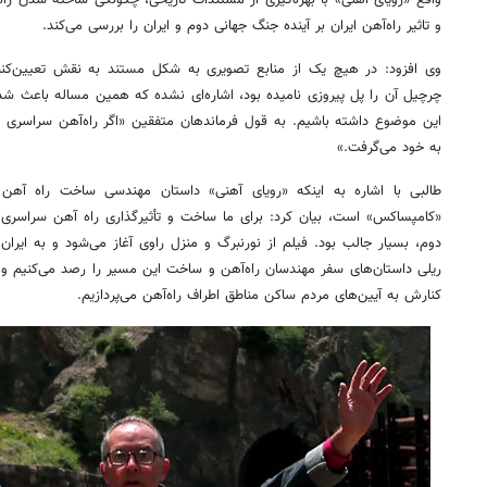
واقع «رویای آهنی» با بهره‌گیری از مستندات تاریخی، چگونگی ساخته شدن را
و تاثیر راه‌آهن ایران بر آینده جنگ جهانی دوم و ایران را بررسی می‌کند.
وی افزود: در هیچ یک از منابع تصویری به شکل مستند به نقش تعیین‌کننده
چرچیل آن را پل پیروزی نامیده بود، اشاره‌ای نشده که همین مساله باعث شد
این موضوع داشته باشیم. به قول فرماندهان متفقین «اگر راه‌آهن سراسری 
به خود می‌گرفت.»
طالبی با اشاره به اینکه «رویای آهنی» داستان مهندسی ساخت راه آهن 
«کامپساکس» است، بیان کرد: برای ما ساخت و تأثیرگذاری راه آهن سراسری 
دوم، بسیار جالب بود. فیلم از نورنبرگ و منزل راوی آغاز می‌شود و به ایران
ریلی داستان‌های سفر مهندسان راه‌آهن و ساخت این مسیر را رصد می‌کنیم و ن
کنارش به آیین‌های مردم ساکن مناطق اطراف راه‌آهن می‌پردازیم.