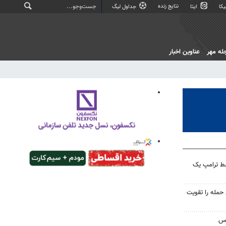
نتایج زنده
کا
ایتا
جداول لیگ
له مهر
عناوین اخبار
سط ترامپ یک
تازه خط حمله را تقویت