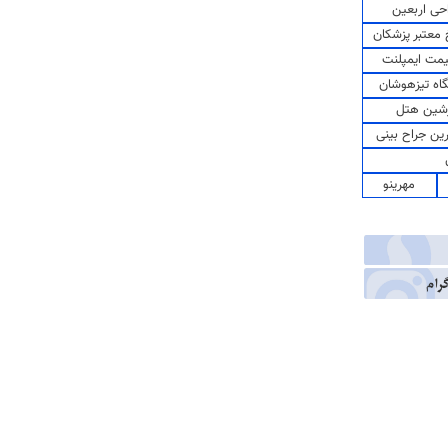
حی اربعین
معتبر پزشکان
مت ایمپلنت
اه تیزهوشان
شین هتل
رین جراح بینی
مهرینو