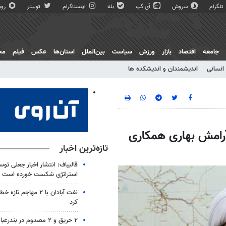
تلگرام
سروش
آی گپ
بله
اینستاگرام
توییتر
روبی
جامعه
اقتصاد
بازار
ورزش
سیاست
بین‌الملل
استان‌ها
عکس
فیلم
مج
انسانی
اندیشمندان و اندیشکده ها
ی آرامش بهاری همکاری
تازه‌ترین اخبار
قالیباف: انتشار اخبار جعلی تو
استراتژی شکست خورده است
نفت آبادان با ۲ مهاجم 
کرد
۲ حریق و ۲ مصدوم در بندرعباس