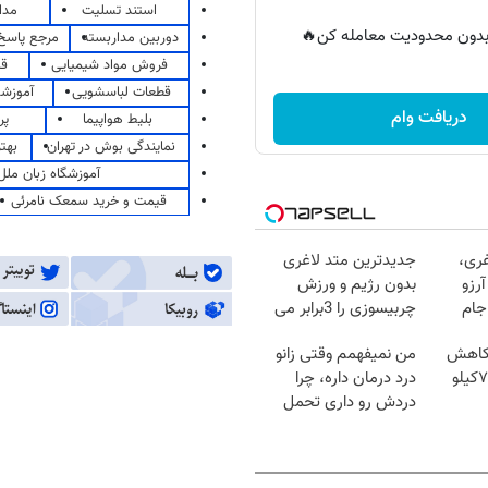
استند تسلیت
مدا
ر بدون محدودیت معامله کن🔥
دوربین مداربسته
مرجع پاسخ 
فروش مواد شیمیایی
قی
قطعات لباسشویی
آموزشگ
دریافت وام
بلیط هواپیما
پر
نمایندگی بوش در تهران
بهت
آموزشگاه زبان ملل
قیمت و خرید سمعک نامرئی
غری،
جدیدترین متد لاغری
رزو
بدون رژیم و ورزش
جام
چربیسوزی را 3برابر می
کند
 کاهش
من نمیفهمم وقتی زانو
وزن گیاهی! 5تا۷کیلو
درد درمان داره، چرا
دردش رو داری تحمل
میکنی؟❗