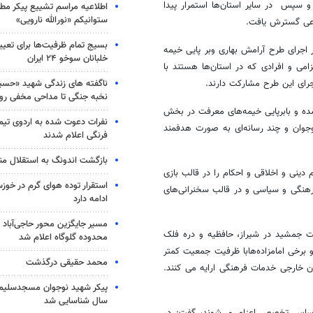
ع) تهران آغاز شد و سپس در سایر استان‌ها استمرار پیدا
اطلاعیه مراسم تشییع پیکر مط
ستوانیکم «نورالله نارویی»
بسیج تمام ظرفیت‌ها برای تعی
ر اجرای طرح آرامش بهاری وبر پایی خیمه
خلبانان سوخو ۲۴ ایران
ی و افرادی که در استان‌ها هستند با
ناگفته های زندگی شهید «حسین
اجرای این طرح مشارکت دارند.
نخبه جنگی تا مداحی مخفی رو
ده و بابرپایی خیمه‌های معرفت در بخش
نفرات دعوت شده به اردوی تی
جوان و چند رسانه‌ای به صورت هدفمند
فرنگی اعلام شدند
بازگشت اندونگ به استقلال م
ینی و اخلاقی و احکام را در قالب بازی
استقرار توده هوای گرم در خوزس
فرهنگی و سیاسی و در قالب سخنرانی‌های
ادامه دارد
مسیر جایگزین محور حاجی‌آباد 
خت جمشید در شیراز، حافظیه و دره فلک
محدوده گلوگاه اعلام شد
و مکان‌هایی که از جمعیت بیشتر برخوردار باشند ۱۵ مبلغ و برخی امامزاده‌هابا ظرفیت جمعیت کمتر
محمد حقیقی درگذشت
ن خارجی خدمات فرهنگی ارایه می کنند.
سال شناسایی شد
ر اساس تخصص اعزام می‌شوند، گفت: در