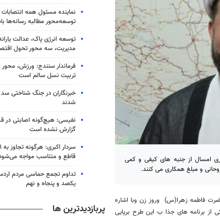
نماینده مسئول همه انتصابات 
توسعه‌محور مطالبه رسانه‌ها با
توسعه انرژی پاک، عدالت یارانه
مدیریت، سه محور تحول اقتص
فرماندار سنندج: ورزش، محور 
تربیت نسل سالم است
خبرنگاران در جنگ شناختی سد
شدند
نفیسی: هیچ‌گونه اصابتی در ق
گزارش نشده است
سردار اکبری: هرگونه تجاوز به ای
قاطع و متناسب مواجه می‌شود
اری امسال از جنبه های کیفی و کمی
تداوم تجمع حماسی مردم اردس
یکصد و پنجاه و نهم
ضرت فاطمه زهرا(س) وروز زن وبا اشاره
پربازدیدترین ها
بقعه متبرکه گفت : یکی از برنامه های جذا ب این طرح برپایی