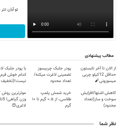
تو آبان تت
مطالب پیشنهادی
از الان تا آخر تابستون
پودر جلبک چربیسوز
با پودر جلبک لا
حداقل 12کیلو چربی
تضمینی لاغرت میکنه/
اندام خوش فرم آ
میسوزونی🧨
تعداد محدود
نیست!(تخفیف 
جهانی)
کاهش اشتها/افزایش
خرید شمش پلمپ
موثرترین روش
سوخت و ساز(تعداد
طلاسی، از ۰.۵ گرم تا ۱۰
محدود)
گرم
لاغری😍
نظر شما