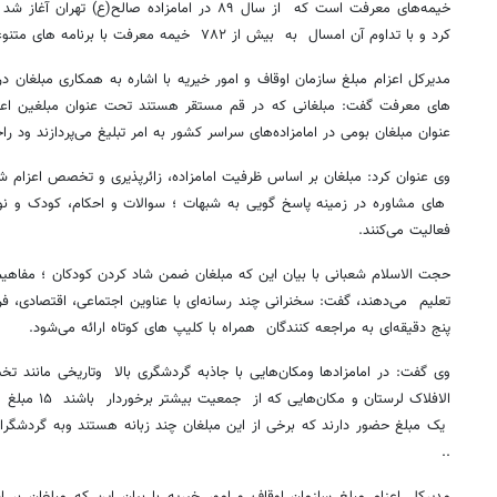
خیمه‌های معرفت است که از سال ۸۹ در امامزاده صالح(
کرد و با تداوم آن امسال به بیش از ۷۸۲ خیمه معرفت با برنامه های متنوعی گسترش یافت.
مدیرکل اعزام مبلغ سازمان اوقاف و امور خیریه با اشاره به همکاری مبلغان د
های معرفت گفت: مبلغانی که در قم مستقر هستند تحت عنوان مبلغین اعزام
عنوان مبلغان بومی در امامزاده‌های سراسر کشور به امر تبلیغ می‌پردازند ود ر
وی عنوان کرد: مبلغان بر اساس ظرفیت امامزاده، زائرپذیری و تخصص اعزام ش
های مشاوره در زمینه پاسخ گویی به شبهات ؛ سوالات و احکام، کودک و نو
فعالیت می‌کنند
.
حجت الاسلام شعبانی با بیان این که مبلغان ضمن شاد کردن کودکان ؛ مفاهیم د
تعلیم می‌دهند، گفت: سخنرانی چند رسانه‌ای با عناوین اجتماعی، اقتصادی، 
پنج دقیقه‌ای به مراجعه کنندگان همراه با کلیپ های کوتاه ارائه می‌شود
.
وی گفت: در امامزادها ومکان‌هایی با جاذبه گردشگری بالا وتاریخی مانند ت
الافلاک لرستان 
یک مبلغ حضور دارند که برخی از این مبلغان چند زبانه هستند وبه گردشگرا
.
.
مدیرکل اعزام مبلغ سازمان اوقاف و امور خیریه با بیان این که مبلغان ب