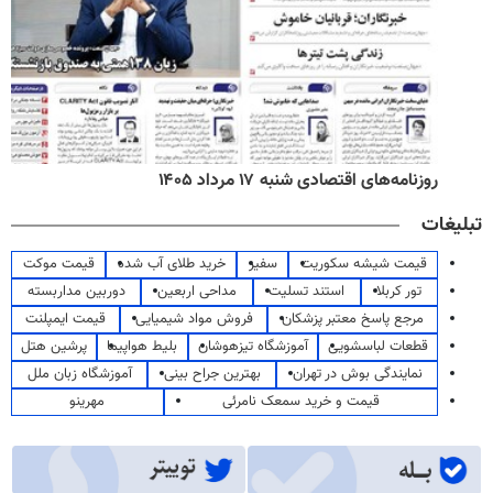
روزنامه‌های اقتصادی شنبه ۱۷ مرداد ۱۴۰۵
تبلیغات
قیمت شیشه سکوریت
سفیر
خرید طلای آب شده
قیمت موکت
تور کربلا
استند تسلیت
مداحی اربعین
دوربین مداربسته
مرجع پاسخ معتبر پزشکان
فروش مواد شیمیایی
قیمت ایمپلنت
قطعات لباسشویی
آموزشگاه تیزهوشان
بلیط هواپیما
پرشین هتل
نمایندگی بوش در تهران
بهترین جراح بینی
آموزشگاه زبان ملل
قیمت و خرید سمعک نامرئی
مهرینو