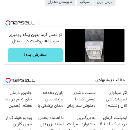
بارش باران
سیلاب
شهرستان دهلران
تو فصل گرما بدون پنکه رومیزی
نمونیا!🔥 پرداخت درب منزل
سفارش بده!
مطالب پیشنهادی
اگر میخوای
شست و شوی
پایان دغدغه
جادوی درمان
ایمپلنت کنی
عمقی کبد با
هزینه های
جای زخم در سه
الان وقتشه |
دمنوش سم زدای
دندان پزشکی با
هفته! (همین
فقط با ۲۵
گیاهی
پک سفید کننده
حالا رایگان
ایمپلنت کره‌ای
به بزرگترین
با اعتماد بنفس
ویدیو هولناک از
میلیون تومان!!!
خانگی
صحبت کنید)
درجه یک فقط 6
جشنواره ایمپلنت
لبخند بزن (ژل
جوان کارتن