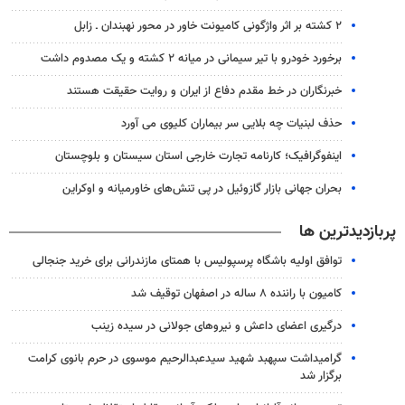
۲ کشته بر اثر واژگونی کامیونت خاور در محور نهبندان ـ زابل
برخورد خودرو با تیر سیمانی در میانه ۲ کشته و یک مصدوم داشت
خبرنگاران در خط مقدم دفاع از ایران و روایت حقیقت هستند
حذف لبنیات چه بلایی سر بیماران کلیوی می آورد
اینفوگرافیک؛ کارنامه تجارت خارجی استان سیستان و بلوچستان
بحران جهانی بازار گازوئیل در پی تنش‌های خاورمیانه و اوکراین
پربازدیدترین ها
توافق اولیه باشگاه پرسپولیس با همتای مازندرانی برای خرید جنجالی
کامیون با راننده ۸ ساله در اصفهان توقیف شد
درگیری اعضای داعش و نیروهای جولانی در سیده زینب
گرامیداشت سپهبد شهید سیدعبدالرحیم موسوی در حرم بانوی کرامت
برگزار شد