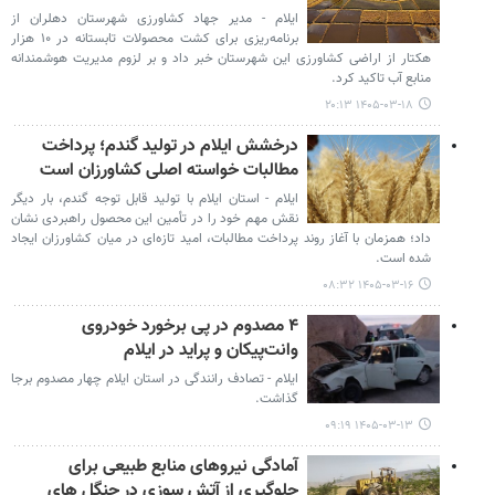
ایلام - مدیر جهاد کشاورزی شهرستان دهلران از
برنامه‌ریزی برای کشت محصولات تابستانه در ۱۰ هزار
هکتار از اراضی کشاورزی این شهرستان خبر داد و بر لزوم مدیریت هوشمندانه
منابع آب تاکید کرد.
۱۴۰۵-۰۳-۱۸ ۲۰:۱۳
درخشش ایلام در تولید گندم؛ پرداخت
مطالبات خواسته اصلی کشاورزان است
ایلام - استان ایلام با تولید قابل توجه گندم، بار دیگر
نقش مهم خود را در تأمین این محصول راهبردی نشان
داد؛ همزمان با آغاز روند پرداخت مطالبات، امید تازه‌ای در میان کشاورزان ایجاد
شده است.
۱۴۰۵-۰۳-۱۶ ۰۸:۳۲
۴ مصدوم در پی برخورد خودروی
وانت‌پیکان و پراید در ایلام
ایلام - تصادف رانندگی در استان ایلام چهار مصدوم برجا
گذاشت.
۱۴۰۵-۰۳-۱۳ ۰۹:۱۹
آمادگی نیروهای منابع طبیعی برای
جلوگیری از آتش سوزی در جنگل های