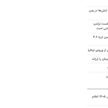
تنش‌ها در یمن
شکست ترامپ
ابی است
مدیرعامل هلال احمر کرمان: زمین لرزه ۴.۶
ز ورودی ایتالیا
ن
نتیجه آزمون ورودی سمپاد سال ۱۴۰۵ اعلام