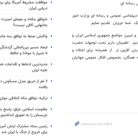
موافقت مشروط آمریکا برای بر
 رسانه ای
دریایی ایران
یپلماسی عمومی و رسانه ای وزارت امور
«توافق مکه» و معمای امنیت؛ چ
ایک شما عزیزان تقدیم نمایم.
به‌تنهایی کافی نیست؟
و تبیین مواضع جمهوری اسلامی ایران و
واکنش صنعا به توافق سه جانب
دیم. اطمینان دارم تحت توجهات حضرت
ایجاد مسیر بین‌المللی گردشگری
تی افزون تر از همیشه برای اعتلاء و
تا شیراز با مولانا و حافظ
ه همگان، بخصوص افکار عمومی جهانیان
جدیدترین ادعاها و اقدامات خ
علیه ایران
۶ نفر از حریق منزل مسکونی 
یافتند
ترکیه: توافق مکه ائتلافی موازی
مقاومت اسلامی عراق: پاسخ به 
عربستان را به تعویق انداختیم
رئیس ستاد مشترک ارتش آمریکا
برای خروج از جنگ با ایران شد