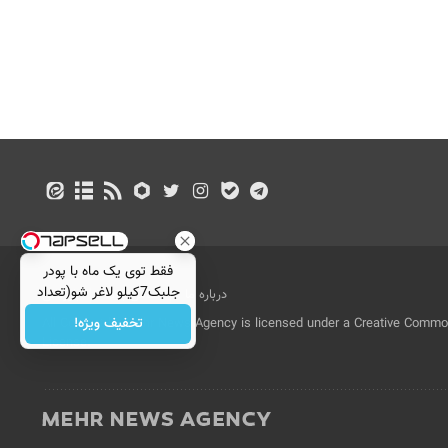
فقط توی یک ماه با پودر
جلبک7کیلو لاغر شو(تعداد
درباره ما
تماس با ما
بازرگانی
محدود)
تخفیف ویژه!
All Content by Mehr News Agency is licensed under a Creative Commons
License.