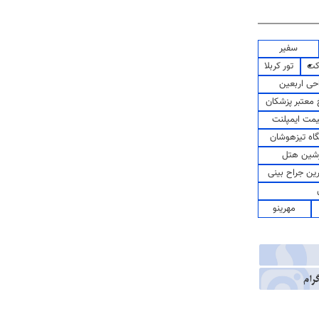
سفیر
کت
تور کربلا
حی اربعین
معتبر پزشکان
مت ایمپلنت
اه تیزهوشان
شین هتل
رین جراح بینی
مهرینو