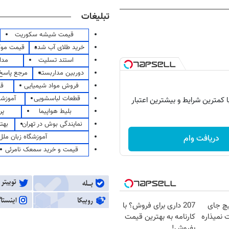
تبلیغات
قیمت شیشه سکوریت
خرید طلای آب شده
قیمت مو
استند تسلیت
مدا
دوربین مداربسته
مرجع پاسخ 
فروش مواد شیمیایی
قی
قطعات لباسشویی
آموزشگ
با کمترین شرایط و بیشترین اعتبار
بلیط هواپیما
پر
نمایندگی بوش در تهران
بهت
آموزشگاه زبان ملل
دریافت وام
قیمت و خرید سمعک نامرئی
چ جای
207 داری برای فروش؟ با
 نمیذاره
کارنامه به بهترین قیمت
بفروش!