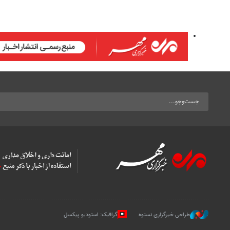
طراحی خبرگزاری نستوه
گرافیک: استودیو پیکسل