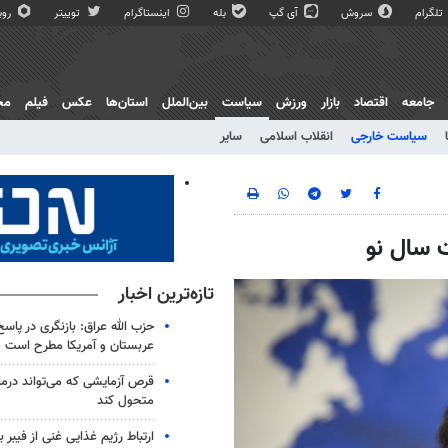
تلگرام
سروش
آی گپ
بله
اینستاگرام
توییتر
روبی
جامعه
اقتصاد
بازار
ورزش
سیاست
بین‌الملل
استان‌ها
عکس
فیلم
مج
سیاست خارجی
انقلاب اسلامی
سایر
 سال نو
تازه‌ترین اخبار
حزب الله عراق: بازنگری در پاسخ
عربستان و آمریکا مطرح است
متحول کند
ارتباط رژیم غذایی غنی از فیبر 