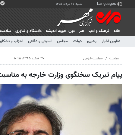
شنبه ۱۷ مرداد ۱۴۰۵
خانه
فرهنگ و ادب
هنر
دين، حوزه، انديشه
دانشگاه و فناوری
سلامت
عناوین اخبار
رهبری
دولت
مجلس
امنیتی و دفاعی
احزاب و تشکلها
سیاست
سیاست خارجی
۳۰ اسفند ۱۳۹۵، ۱۰:۲۵
پیام تبریک سخنگوی وزارت خارجه به مناسبت