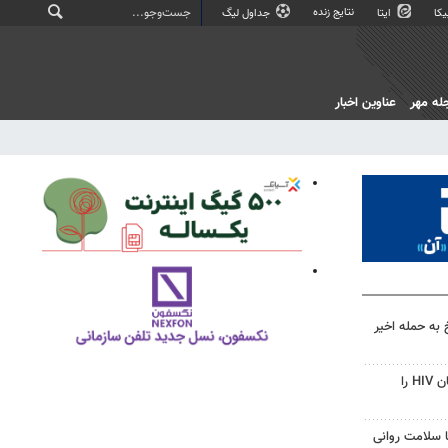
نتایج زنده
کا
ایتا
جداول لیگ
له مهر
عناوین اخبار
 به حمله اخیر
قرص آزمایشی که می‌تواند درمان HIV را
با سلامت روانی