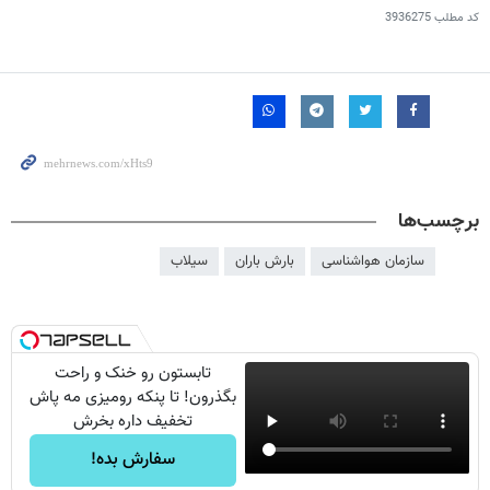
کد مطلب
3936275
برچسب‌ها
سازمان هواشناسی
بارش باران
سیلاب
تابستون رو خنک و راحت
بگذرون! تا پنکه رومیزی مه پاش
تخفیف داره بخرش
سفارش بده!