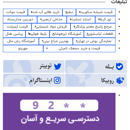
تبلیغات
قیمت شیشه سکوریت
سفیر
خرید طلای آب شده
قیمت موکت
تور کربلا
استند تسلیت
مداحی اربعین
دوربین مداربسته
مرجع پاسخ معتبر پزشکان
فروش مواد شیمیایی
قیمت ایمپلنت
قطعات لباسشویی
آموزشگاه تیزهوشان
بلیط هواپیما
پرشین هتل
نمایندگی بوش در تهران
بهترین جراح بینی
آموزشگاه زبان ملل
قیمت و خرید سمعک نامرئی
مهرینو