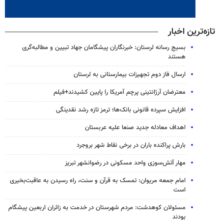
تازه‌ترین اخبار
بسیج رسانه لرستان: خبرنگاران پیشگامان جهاد تبیین و مطالبه‌گری
هستند
ارسال فاز دوم تجهیزات بیمارستانی به لرستان
معترضان آرژانتینی پرچم آمریکا را پایین کشیدند+فیلم
افزایش سپرده قانونی بانک‌ها؛ ترمز تازه رشد نقدینگی
اهداف معادله جدید صنعا علیه عربستان
بارش پراکنده باران در برخی نقاط شهر بروجرد
مهار آتش‌سوزی واحد مسکونی در رضوانشهر تبریز
امام جمعه مریوان: تمسک به قرآن و سنت، راه رسیدن به عاقبت‌بخیری
است
مسئولان کوهدشت: مردم شهرستان در خدمت به زائران اربعین پیشگام
بودند