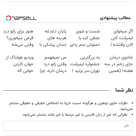
مطالب پیشنهادی
اگر میخوای
شست و شوی
پایان دغدغه
هنوز برای زانو درد
ایمپلنت کنی
عمقی کبد با
هزینه های
قرص میخوری؟
الان وقتشه |
دمنوش سم زدای
دندان پزشکی با
وقتی می‌شه
فقط با ۲۵
گیاهی
پک سفید کننده
بدون عمل
جادوی درمان
به بزرگترین
من نمیفهمم
ویدیو هولناک از
میلیون تومان!!!
خانگی
درمانش کرد؟؟؟؟
جای زخم در سه
جشنواره ایمپلنت
وقتی زانو درد
جوان کارتن
هفته! (همین
تهران سر بزنید !
درمان داره، چرا
خوابی که
حالا رایگان
| فقط ۲۵
دردش رو داری
میلیاردر شد.
صحبت کنید)
میلیون !
تحمل میکنی؟❗
آموزش رایگان
نظر شما
نظرات حاوی توهین و هرگونه نسبت ناروا به اشخاص حقیقی و حقوقی منتشر
نمی‌شود.
نظراتی که غیر از زبان فارسی یا غیر مرتبط با خبر باشد منتشر نمی‌شود.