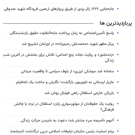
جابه‌جایی ۱۲۲۶ زائر یزدی از طریق پروازهای اربعین فرودگاه شهید صدوقی
پربازدیدترین ها
پاسخ تأمین‌اجتماعی به زمان پرداخت مابه‌التفاوت حقوق بازنشستگان
پیکر مطهر شهید «محمدعلی رحیم‌زاده» در اورامان تشییع شد
«زنده‌شور» و روایت نجات پنج اعدامی؛ تلاش برای بخشش در آخرین شب
زندگی
سامانه ضد موشکی لیزری؛ از بلوف سیاسی تا واقعیت میدانی
مازیار لرستانی به تلویزیون بازگشت؛ نگارش و ساخت یک تله‌فیلم
بازیکن خارجی استقلال راهی فوتبال یونان شد
روایت یک حقوقدان از موتورسواری زنان؛ استقلال در تردد یا چالش
فرهنگی؟
آلبوم «آسیمه سر» منتشر شد؛ دعوت به شنیدن حرکتِ زندگی
پیام تسلیت رئیس سازمان تبلیغات اسلامی درپی درگذشت اندیشمند