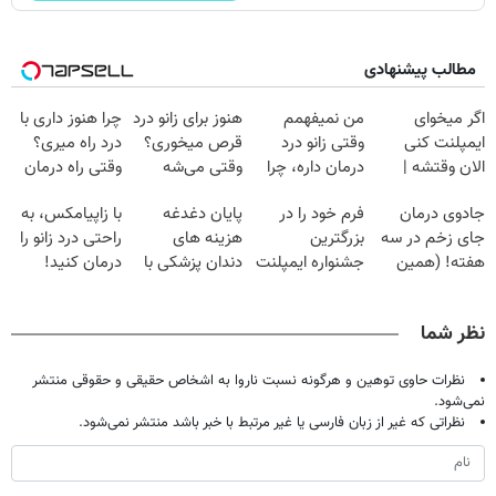
مطالب پیشنهادی
اگر میخوای
من نمیفهمم
هنوز برای زانو درد
چرا هنوز داری با
ایمپلنت کنی
وقتی زانو درد
قرص میخوری؟
درد راه میری؟
الان وقتشه |
درمان داره، چرا
وقتی می‌شه
وقتی راه درمان
فقط با ۲۵
دردش رو داری
بدون عمل
جلو پاته!
جادوی درمان
فرم خود را در
پایان دغدغه
با زاپیامکس، به
میلیون تومان!!!
تحمل میکنی؟❗
درمانش کرد؟؟؟؟
جای زخم در سه
بزرگترین
هزینه های
راحتی درد زانو را
هفته! (همین
جشنواره ایمپلنت
دندان پزشکی با
درمان کنید!
حالا رایگان
تهران پر کنید ! |
پک سفید کننده
صحبت کنید)
فقط ۲۵ میلیون
خانگی
نظر شما
نظرات حاوی توهین و هرگونه نسبت ناروا به اشخاص حقیقی و حقوقی منتشر
نمی‌شود.
نظراتی که غیر از زبان فارسی یا غیر مرتبط با خبر باشد منتشر نمی‌شود.