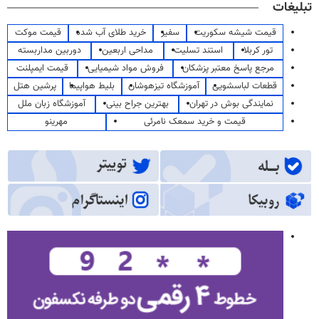
تبلیغات
قیمت شیشه سکوریت
سفیر
خرید طلای آب شده
قیمت موکت
تور کربلا
استند تسلیت
مداحی اربعین
دوربین مداربسته
مرجع پاسخ معتبر پزشکان
فروش مواد شیمیایی
قیمت ایمپلنت
قطعات لباسشویی
آموزشگاه تیزهوشان
بلیط هواپیما
پرشین هتل
نمایندگی بوش در تهران
بهترین جراح بینی
آموزشگاه زبان ملل
قیمت و خرید سمعک نامرئی
مهرینو