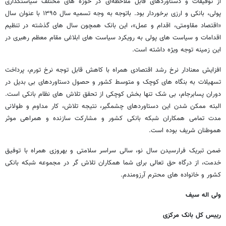
از توفیقات و دستاوردهای قابل ملاحظه‌ای در حوزه های مختلف سیاستگذاری
پولی، بانکی و ارزی برخوردار بود. باتوجه به وجه تسمیه سال ١٣٩٥ با عنوان سال
«اقتصاد مقاومتی، اقدام و عمل»، این بانک همچون سال های گذشته در تنظیم
اقدامات و سیاست های پولی به رویکرد سیاست های ابلاغی مقام معظم رهبری در
این زمینه توجه ویژه داشته است.
افزایش معنادار نرخ رشد اقتصادی همراه با کاهش قابل توجه نرخ تورم، پرداخت
تسهیلات به بنگاه های کوچک و متوسط کشور و حصول دستاوردهای بی بدیل در
دوران پسابرجام، بی شک تنها بخش کوچکی از تحقق تلاش های نظام بانکی است.
البته ممکن شدن این دستاوردهای چشمگیر، نتیجه تلاش، کار مداوم و طولانی
مدت تمامی همکاران شبکه بانکی کشور و مشارکت سازنده و همراهی موثر
هموطنان شریف بوده است.
ضمن تبریک فرارسیدن سال نو، سالی سراسر سلامتی و بهروزی همراه با توفیق
خدمت، از درگاه حق تعالی برای شما همکاران تلاش گر در مجموعه شبکه بانکی
کشور و خانواده های محترم آرزومندم.
ولی اله سیف
رییس کل بانک مرکزی