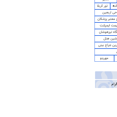
کت
تور کربلا
حی اربعین
معتبر پزشکان
مت ایمپلنت
اه تیزهوشان
شین هتل
رین جراح بینی
مهرینو