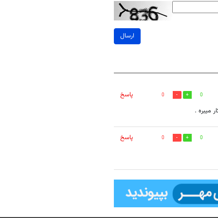
ارسال
پاسخ
0
0
ر میبره .
پاسخ
0
0