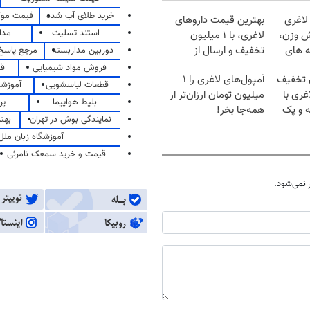
خرید طلای آب شده
قیمت مو
لاغری
بهترین قیمت داروهای
استند تسلیت
مدا
ش وزن،
لاغری، با ۱ میلیون
ه های
تخفیف و ارسال از
دوربین مداربسته
مرجع پاسخ 
داروخانه‌
فروش مواد شیمیایی
قی
ن تخفیف
آمپول‌های لاغری را ۱
قطعات لباسشویی
آموزشگ
غری با
میلیون تومان ارزان‌تر از
بلیط هواپیما
پر
ه و پک
همه‌جا بخر!
نمایندگی بوش در تهران
بهت
آموزشگاه زبان ملل
قیمت و خرید سمعک نامرئی
نمی‌شود.