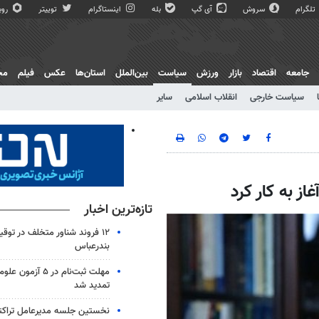
تلگرام
سروش
آی گپ
بله
اینستاگرام
توییتر
روبی
جامعه
اقتصاد
بازار
ورزش
سیاست
بین‌الملل
استان‌ها
عکس
فیلم
مج
سیاست خارجی
انقلاب اسلامی
سایر
ز به کار کرد
تازه‌ترین اخبار
۱۲ فروند شناور متخلف در توقی
بندرعباس
مهلت ثبت‌نام در ۵ آ
تمدید شد
نخستین جلسه مدیرعامل تراکتور