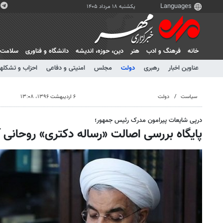
یکشنبه ۱۸ مرداد ۱۴۰۵
خانه
فرهنگ و ادب
هنر
دين، حوزه، انديشه
دانشگاه و فناوری
سلامت
عناوین اخبار
رهبری
دولت
مجلس
امنیتی و دفاعی
احزاب و تشکلها
سیاست
دولت
۶ اردیبهشت ۱۳۹۶، ۱۳:۰۸
درپی شایعات پیرامون مدرک رئیس جمهور؛
پایگاه بررسی اصالت «رساله دکتری» روحانی آغا