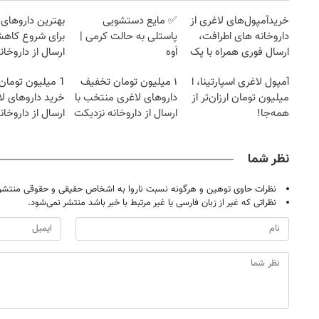
خریدآمپول‌های لاغری از
✅ مایع دستشویی
بهترین داروهای 
داروخانه های اطرافت،
پاستلی به حالت کرمی |
برای شروع کاه
ارسال فوری همراه با پک
اَوه
ارسال از داروخان
یخ!
نزدیکت!
آمپول لاغری اسپارتینا، ا
۱ میلیون تومان تخفیف
1 میلیون توما
میلیون تومان ارزان‌تر از
داروهای لاغری منتخب با
خرید داروهای لا
همه‌جا!
ارسال از داروخانه نزدیکت
ارسال از داروخان
یخ!
نظر شما
نظرات حاوی توهین و هرگونه نسبت ناروا به اشخاص حقیقی و حقوقی منتشر 
نظراتی که غیر از زبان فارسی یا غیر مرتبط با خبر باشد منتشر نمی‌شود.