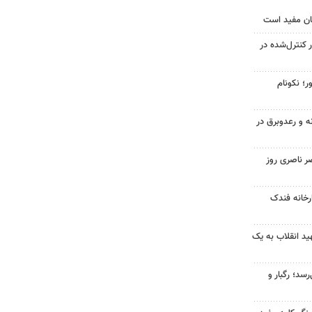
ان مفید است
ر کنترل‌شده در
ر؛ نکونام
ه و رعدوبرق در
ر ناصری روز
خانه فندک
د انقلاب به یک
سد؛ رگبار و