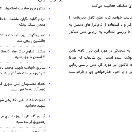
های مختلف فعالیت می‌کنند.
کلاژن برای سلامت استخوان زن
Rouhanithesis.c که به شیوه جمع‌سپاری‌شده (Crowdsourcing) فعالیت خواهد کرد، متن کامل پایان‌نامه را
مردم گناوه نگران نباشند؛ انفجا
معدن سنگ بینک
 و با استفاده از نرم‌افزارهای متصل به
با بررسی انسانی، به ارزیابی متن مذکور
تغییر ناگهانی روی نیمکت تراکتو
جانشین ربیعی شد
ه شایعاتی در مورد این پایان نامه دامن
هشدار تداوم بارش‌های تابستان
۴ استان تا چهارشنبه
 نوشته شده است. این شایعات که صرفا
تاکنون در مورد کل متن راستی‌آزمایی
سالروز شهادت شهید محمد ناص
 و یا احیانا عذرخواهی وی و بازخواست
شهدای دیپلمات نامگذاری شود
تعداد مصدومان آتش سوزی کار
نصیرآباد به ۱۰ نفر رسید
«حجت خدا»، لقبی که رهبر شهی
شهید بخشید
گرمای گلستان امروز به اوج می‌ر
رعدوبرق از سه‌شنبه