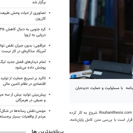
برگزار شد
تصاویری از حیات وحش طبیعت
کازرون
دریایی به اروپا
عراقچی: بدون جبران نقض تواف
آمریکا، مذاکره‌ای در کار نیست
پوشش داده می‌شود
تاکید بر تسریع حمایت از تولید 
اقتصادی در نظام تامین مالی
نامه با مسئولیت و حمایت «دیده‌بان
پیش‌بینی تولید بیش از سه میل
و صیفی در هرمزگان
مومنی:نقش رسانه‌ها در شکل‌گ
، پایگاه بررسی اصالت پایان‌نامه آقای روحانی با آدرس Rouhanithesis.com شروع به کار کرده
مردم از واقعیات بسیار برجست
ار است با بررسی متن کامل پایان‌نامه،
پربازدیدترین ها