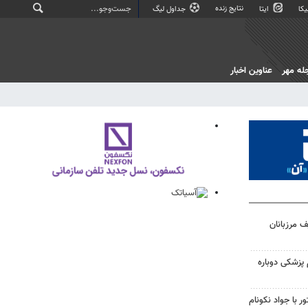
نتایج زنده
کا
ایتا
جداول لیگ
له مهر
عناوین اخبار
ف مرزبانان
زمون علوم پزشکی دوباره
 با جواد نکونام