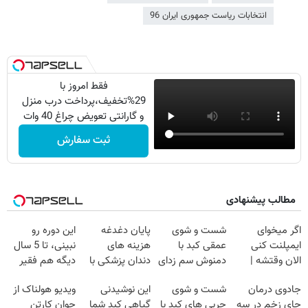
انتخابات ریاست جمهوری ایران 96
فقط امروز با
29%تخفیف،پرداخت درب منزل
و گارانتی تعویض چراغ 40 وات
بخر
ثبت سفارش
مطالب پیشنهادی
اگر میخوای
شست و شوی
پایان دغدغه
این دوره رو
ایمپلنت کنی
عمقی کبد با
هزینه های
نبینی، تا 5 سال
الان وقتشه |
دمنوش سم زدای
دندان پزشکی با
دیگه هم فقیر
فقط با ۲۵
گیاهی
پک سفید کننده
می‌مونی! همین
جادوی درمان
شست و شوی
این نوشیدنی
ویدیو هولناک از
میلیون تومان!!!
خانگی
الان ثبت نام کن
جای زخم در سه
چربی های کبد با
گیاهی کبد شما
جوان کارتن