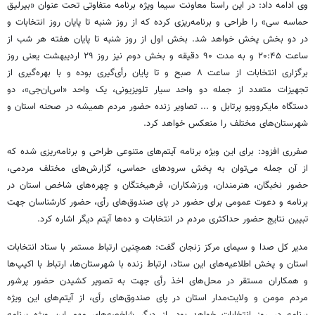
وی ادامه داد: در این راستا معاونت سیما ویژه برنامه متفاوتی تحت عنوان «بیرلیق
حماسه سی» را طراحی و برنامه‌ریزی کرده که از روز شنبه تا پایان روز انتخابات و
در دو بخش پخش خواهد شد. بخش اول از روز شنبه تا پایان هفته هر شب از
ساعت ۲۰:۴۵ و به مدت ۹۰ دقیقه و بخش دوم نیز روز ۲۹ اردیبهشت یعنی روز
برگزاری انتخابات از ساعت ۸ صبح و تا پایان رأی‌گیری بوده و با بهره‌گیری از
تجهیزات متعدد از جمله دو واحد سیار تلویزیونی، یک واحد «اس‌ان‌جی»، دو
دستگاه مایکروویو پرتابل و ... تصاویر زنده حضور مردم همیشه در صحنه استان و
شهرستان‌های مختلف را منعکس خواهد کرد.
صفرری افزود: برای این ویژه برنامه آیتم‌های متنوعی طراحی و برنامه‌ریزی شده که
از آن جمله می‌توان به پخش سرودهای حماسی، گزارش‌های مختلف مردمی،
حضور نخبگان، هنرمندان، ورزشکاران، فرهیختگان و چهره‌های شاخص استان در
برنامه و دعوت عمومی برای حضور در پای صندوق‌های رأی، حضور کارشناسان جهت
تبیین نتایج حضور حداکثری مردم در انتخابات و ده‌ها آیتم دیگر اشاره کرد.
مدیر کل صدا و سیمای مرکز زنجان گفت: همچنین ارتباط مستمر با ستاد انتخابات
استان و پخش اطلاعیه‌های این ستاد، ارتباط زنده با شهرستان‌ها، ارتباط با اکیپ‌ها
و همکاران مستقر در محل‌های اخذ رأی جهت به تصویر کشیدن حضور پرشور
مردم مومن و ولایت‌مدار استان در پای صندوق‌های رأی، از آیتم‌های این ویژه
برنامه در روز انتخابات خواهد بود. از دیگر شاخصه‌های مهم این ویژه برنامه