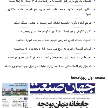
هشدار تداوم بارش‌های تابستانه و رعدوبرق در ۴ استان تا چهارشنبه
سالروز شهادت شهید محمد ناصر ناصری روز شهدای دیپلمات نامگذاری
شود
مردم گناوه نگران نباشند؛ انفجار کنترل‌شده در معدن سنگ بینک
تغییر ناگهانی روی نیمکت تراکتور؛ نکونام جانشین ربیعی شد
«حجت خدا»، لقبی که رهبر شهید انقلاب به یک شهید بخشید
گرمای گلستان امروز به اوج می‌رسد؛ رگبار و رعدوبرق از سه‌شنبه
دیپلماسی با عربستان نتیجه‌بخش نیست؛ پاسخ نظامی ضروری است
۵ هزار زائر افغانستانی به قصد زیارت عتبات در عراق وارد دوغارون شدند
صفحه اول روزنامه‌ها