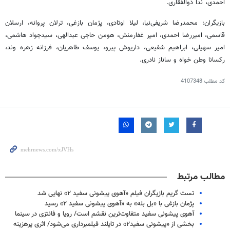
احمدی، ندا ذوالفقاری
.
بازیگران: محمدرضا شریفی‌نیا، لیلا اوتادی، پژمان بازغی، ترلان پروانه، ارسلان
قاسمی، امیررضا احمدی، امیر غفارمنش، هومن حاجی عبدالهی، سیدجواد هاشمی،
امیر سهیلی، ابراهیم شفیعی، داریوش پیرو، یوسف طاهریان، فرزانه زهره وند،
رکسانا وطن خواه و ساناز نادری.
کد مطلب
4107348
مطالب مرتبط
تست گریم بازیگران فیلم «آهوی پیشونی سفید ۲» نهایی شد
پژمان بازغی با «بل بله» به «آهوی پیشونی سفید ۲» رسید
آهوی پیشونی سفید متفاوت‌ترین نقشم است/ رویا و فانتزی در سینما
بخشی از «پیشونی سفید۲» در تایلند فیلمبرداری می‌شود/ اثری پرهزینه