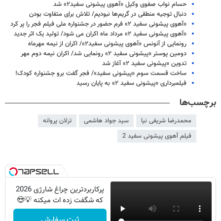
حسام نواب صفوی وکیل «آهوی پیشونی سفید۲» شد
دنبال توجیه منطقی در گریم‌ها نبودیم/ تلاش برای متفاوت بودن
«آهوی پیشونی سفید ۲» فرم حضور در جشنواره ملی فیلم فجر را پر کرد
«آهوی پیشونی سفید ۲» مرداد ماه اکران می شود/ تولید یک اثر جدید
رونمایی از آنونس «آهوی پیشونی سفید۲»/ اکران از نیمه مهرماه
دومین پوستر «پیشونی سفید ۲» رونمایی شد/ اکران نیمه دوم مهر
تدوین «پیشونی سفید ۲» آغاز شد
ساخت قسمت سوم «پیشونی سفید»/ فجر گفت برو جشنواره کودک!
فیلمبرداری «پیشونی سفید ۲» به پایان رسید
برچسب‌ها
محمدرضا شریفی نیا
سید جواد هاشمی
ترلان پروانه
فیلم آهوی پیشونی سفید 2
پرکاربردترین چراغ شارژی 2026
که شگفت زده ات میکنه 💡😍
ثبت سفارش