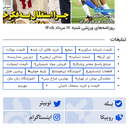
روزنامه‌های ورزشی شنبه ۱۷ مرداد ۱۴۰۵
تبلیغات
قیمت شیشه سکوریت
سفیر
خرید طلای آب شده
قیمت موکت
تور کربلا
استند تسلیت
مداحی اربعین
دوربین مداربسته
مرجع پاسخ معتبر پزشکان
فروش مواد شیمیایی
قیمت ایمپلنت
قطعات لباسشویی
آموزشگاه تیزهوشان
بلیط هواپیما
پرشین هتل
نمایندگی بوش در تهران
بهترین جراح بینی
آموزشگاه زبان ملل
قیمت و خرید سمعک نامرئی
مهرینو