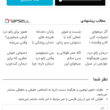
مطالب پیشنهادی
اگر میخوای
شست و شوی
پایان دغدغه
هنوز برای زانو درد
ایمپلنت کنی
عمقی کبد با
هزینه های
قرص میخوری؟
الان وقتشه |
دمنوش سم زدای
دندان پزشکی با
وقتی می‌شه
فقط با ۲۵
گیاهی
پک سفید کننده
بدون عمل
درمان زانو درد،
اگه عمر طولانی و
من نمیفهمم
دمنوش خوش
میلیون تومان!!!
خانگی
درمانش کرد؟؟؟؟
بدون هیچگونه
بدن سالم
وقتی زانو درد
عطری که برای
عوارض در منزل
میخوای این
درمان داره، چرا
درمان کبدچرب
(◂پرسش‌نامه)
نوشیدنی رو با
دردش رو داری
معجزه میکنه
تخفیف بخر
تحمل میکنی؟❗
نظر شما
نظرات حاوی توهین و هرگونه نسبت ناروا به اشخاص حقیقی و حقوقی منتشر
نمی‌شود.
نظراتی که غیر از زبان فارسی یا غیر مرتبط با خبر باشد منتشر نمی‌شود.