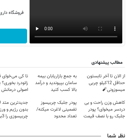
فروشگاه داری ؟ عضو شو
مطالب پیشنهادی
از الان تا آخر تابستون
به جمع بازاریابان بیمه
تا کی می‌خوای 
حداقل 12کیلو چربی
سامان بپیوندید و درآمد
زانودرد بخوری؟ ی
میسوزونی🧨
بالا کسب کنید
اصولی درمانش 
کاهش وزن راحت و بی
پودر جلبک چربیسوز
جدیدترین متد ل
دردسر میخوای؟ پودر
تضمینی لاغرت میکنه/
بدون رژیم و ور
جلبک رو با نصف قیمت
تعداد محدود
چرب
بخر!
کند
نظر شما