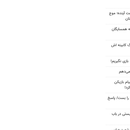
 کشور در ۷۲ ساعت آینده؛ موج
به همسایگان
گ کابینه اش
 بازی نگیریم!
 می‌دهم
ام بازیکن
رد!
را بست/ پاسخ
ستی در باب
 شهید عباس