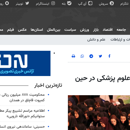
تلگرام
سروش
آی گپ
بله
اینستاگرام
توییتر
روبی
جامعه
اقتصاد
بازار
ورزش
سیاست
بین‌الملل
استان‌ها
عکس
فیلم
مج
ت و ارتباطات
علم و دانش
لوم پزشکی در حین
تازه‌ترین اخبار
محکومیت ۸۷۸ میلیون ری
کمپوت قاچاق در همدان
اطلاعیه مراسم تشییع پیکر مط
ستوانیکم «نورالله نارویی»
حسینی: ساماندهی نیروی انسان