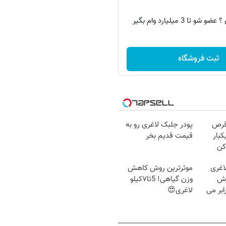
 تا 3 میلیارد وام بگیر
ثبت فروشگاه
قرص
پودر جلبک لاغری رو به
کبار
قیمت قدیم بخر
کن
اغری
موثرترین روش کاهش
زش
وزن گیاهی! 5تا۷کیلو
یسوزی را 3برابر می
لاغری😍