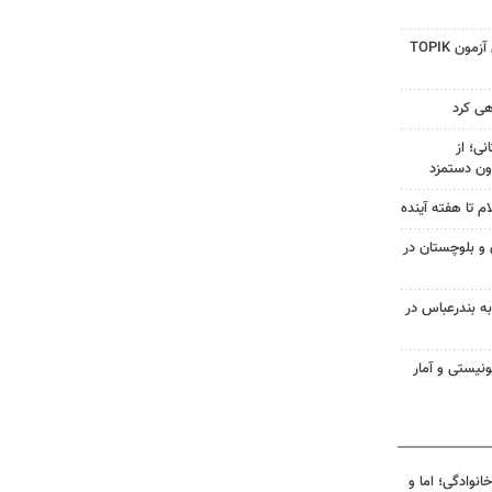
راه‌اندازی رشته کره‌ای و برگزاری آزمون TOPIK
هی کرد
ی؛ از
ون دستمزد
م تا هفته آینده
سیستان و بلوچستان در
به بندرعباس در
نیستی و آمار
انوادگی؛ اما و