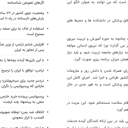
ست که می توانند به عنوان الگو این
اگرهای تعویض شناسنامه
وضعیت جوی
بارش‌های تابستانه در راه ۱۱ استان
خلاق پزشکی در دانشکده ها و محیط های
استفاده از خاک ما برای حمله 
ممنوع است
 چنانچه به حوزه آموزش و تربیت نیروی
افزایش خشم ترامپ از وزیر جن
می گذارد؛ چرا که نیروی انسانی مولفه
پس از تجاوز به ایران
 نیازهای جامعه تربیت شود و باید نیاز
همان میزان برنامه ریزی صورت گیرد.
با این بازی‌ها آینده بچه‌ها را به
ترامپ: توافق با ایران را ترجیح
رای همراه شدن با دانش روز و ملزومات
 در آموزش علوم پزشکی از ۳ سال پیش در کشور طراحی و اجرا شد. اجرای کامل این
دردسر جدید برای سرخپوشان؛ پی
لوم پزشکی است و به طور جدی در حال
مازادی که پرسپولیس را نگران ک
پرسپولیس پرونده خرید خارجی 
منفی به پیشنهاد چند ایجنت
نظام سلامت مستحکم شود. این مزیت در
م آورد.
ائتلاف ضد یمن؛ توطئه صهیونی
المندب با ابزار سعودی
اید در بین ارائه کنندگان آینده خدمات
چرا حتی منتقدان هم زیر پرچم
وزه علوم پزشکی متفاوت است و نیاز به