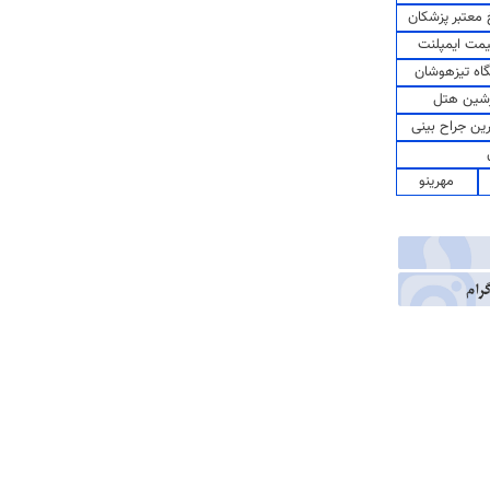
معتبر پزشکان
مت ایمپلنت
اه تیزهوشان
شین هتل
رین جراح بینی
مهرینو