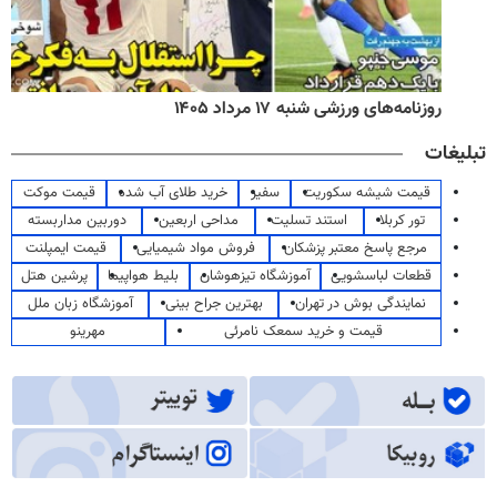
روزنامه‌های ورزشی شنبه ۱۷ مرداد ۱۴۰۵
تبلیغات
قیمت شیشه سکوریت
سفیر
خرید طلای آب شده
قیمت موکت
تور کربلا
استند تسلیت
مداحی اربعین
دوربین مداربسته
مرجع پاسخ معتبر پزشکان
فروش مواد شیمیایی
قیمت ایمپلنت
قطعات لباسشویی
آموزشگاه تیزهوشان
بلیط هواپیما
پرشین هتل
نمایندگی بوش در تهران
بهترین جراح بینی
آموزشگاه زبان ملل
قیمت و خرید سمعک نامرئی
مهرینو