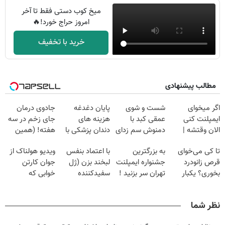
میخ کوب دستی فقط تا آخر
امروز حراج خورد!🔥
خرید با تخفیف
مطالب پیشنهادی
اگر میخوای
شست و شوی
پایان دغدغه
جادوی درمان
ایمپلنت کنی
عمقی کبد با
هزینه های
جای زخم در سه
الان وقتشه |
دمنوش سم زدای
دندان پزشکی با
هفته! (همین
فقط با ۲۵
گیاهی
پک سفید کننده
حالا رایگان
تا کی می‌خوای
به بزرگترین
با اعتماد بنفس
ویدیو هولناک از
میلیون تومان!!!
خانگی
صحبت کنید)
قرص زانودرد
جشنواره ایمپلنت
لبخند بزن (ژل
جوان کارتن
بخوری؟ یکبار
تهران سر بزنید !
سفیدکننده
خوابی که
اصولی درمانش
| فقط ۲۵
دندان40%تخفیف)
میلیاردر شد.
کن
میلیون !
آموزش رایگان
نظر شما