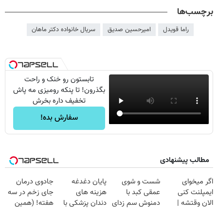
برچسب‌ها
راما قویدل
امیرحسین صدیق
سریال خانواده دکتر ماهان
تابستون رو خنک و راحت
بگذرون! تا پنکه رومیزی مه پاش
تخفیف داره بخرش
سفارش بده!
مطالب پیشنهادی
اگر میخوای
شست و شوی
پایان دغدغه
جادوی درمان
ایمپلنت کنی
عمقی کبد با
هزینه های
جای زخم در سه
الان وقتشه |
دمنوش سم زدای
دندان پزشکی با
هفته! (همین
فقط با ۲۵
گیاهی
پک سفید کننده
حالا رایگان