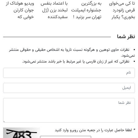
تا کی می‌خوای
به بزرگترین
با اعتماد بنفس
ویدیو هولناک از
میلیون تومان!!!
خانگی
صحبت کنید)
قرص زانودرد
جشنواره ایمپلنت
لبخند بزن (ژل
جوان کارتن
بخوری؟ یکبار
تهران سر بزنید !
سفیدکننده
خوابی که
اصولی درمانش
| فقط ۲۵
دندان40%تخفیف)
میلیاردر شد.
کن
میلیون !
آموزش رایگان
نظر شما
نظرات حاوی توهین و هرگونه نسبت ناروا به اشخاص حقیقی و حقوقی منتشر
نمی‌شود.
نظراتی که غیر از زبان فارسی یا غیر مرتبط با خبر باشد منتشر نمی‌شود.
*
لطفا حاصل عبارت را در جعبه متن روبرو وارد کنید