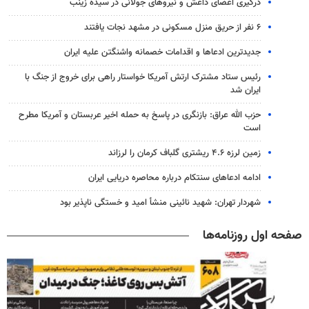
درگیری اعضای داعش و نیروهای جولانی در سیده زینب
۶ نفر از حریق منزل مسکونی در مشهد نجات یافتند
جدیدترین ادعاها و اقدامات خصمانه واشنگتن علیه ایران
رئیس ستاد مشترک ارتش آمریکا خواستار راهی برای خروج از جنگ با
ایران شد
حزب الله عراق: بازنگری در پاسخ به حمله اخیر عربستان و آمریکا مطرح
است
زمین لرزه ۴.۶ ریشتری گلباف کرمان را لرزاند
ادامه ادعاهای سنتکام درباره محاصره دریایی ایران
شهردار تهران: شهید نائینی منشأ امید و خستگی‌ ناپذیر بود
صفحه اول روزنامه‌ها