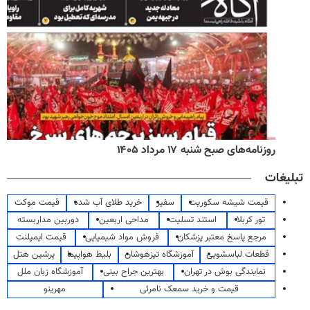
روزنامه‌های صبح شنبه ۱۷ مرداد ۱۴۰۵
تبلیغات
قیمت شیشه سکوریت
سفیر
خرید طلای آب شده
قیمت موکت
تور کربلا
استند تسلیت
مداحی اربعین
دوربین مداربسته
مرجع پاسخ معتبر پزشکان
فروش مواد شیمیایی
قیمت ایمپلنت
قطعات لباسشویی
آموزشگاه تیزهوشان
بلیط هواپیما
پرشین هتل
نمایندگی بوش در تهران
بهترین جراح بینی
آموزشگاه زبان ملل
قیمت و خرید سمعک نامرئی
مهرینو