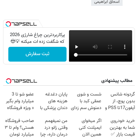
اسحاق ابراهیمی
پرکاربردترین چراغ شارژی 2026
که شگفت زده ات میکنه 💡😍
ثبت سفارش
مطالب پیشنهادی
گردونه شانس
شست و شوی
پایان دغدغه
عضو شو تا 3
بدون پوچ، از
عمقی کبد با
هزینه های
میلیارد وام بگیر
آیفون17تا PS5 و
دمنوش سم زدای
دندان پزشکی با
« ویژه فروشگاه
طلای دیجیتال و
گیاهی
پک سفید کننده
ها »
خرید خودروی
اگر میخوای
من نمیفهمم
صاحب فروشگاه
دلار🔥
خانگی
شما به بهترین
ایمپلنت کنی
وقتی زانو درد
هستی؟ وام تا ۳
قیمت بازار ✅
همین الان
درمان داره، چرا
میلیارد تومان