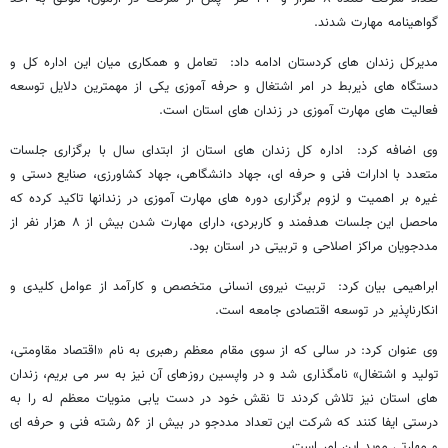
گواهینامه مهارت شدند
.
مدیرکل زندان های کردستان ادامه داد: تعامل و همکاری میان این اداره کل و
دستگاه های ذیربط در امر اشتغال و حرفه آموزی یکی از مهمترین دلایل توسعه
فعالیت های مهارت آموزی در زندان های استان است
.
وی اضافه کرد: اداره کل زندان های استان از ابتدای سال با برگزاری جلسات
متعدد با ادارات فنی و حرفه ای، جهاد دانشگاهی، جهاد کشاورزی، صنایع دستی و
غیره بر اهمیت و لزوم برگزاری دوره های مهارت آموزی در زندانها تاکید کرده که
ماحصل این جلسات هدفمند و کاربردی، دارای مهارت شدن بیش از ۸ هزار نفر از
مددجویان مراکز اصلاحی و تربیتی در استان بود
.
ابراهیمی بیان کرد: تربیت نیروی انسانی متخصص و کارآمد از عوامل کلیدی و
انکارناپذیر در توسعه اقتصادی جامعه است
.
وی عنوان کرد:‌ در سالی که از سوی مقام معظم رهبری به نام «اقتصاد مقاومتی،
تولید و اشتغال» نامگذاری شد و در واپسین روزهای آن نیز به سر می بریم، زندان
های استان نیز تلاش کردند تا نقش خود در دست یابی منویات معظم له را به
درستی ایفا کنند که شرکت این تعداد مددجو در بیش از ۵۶ رشته فنی و حرفه ای
و مهارتی موید این امر است
.