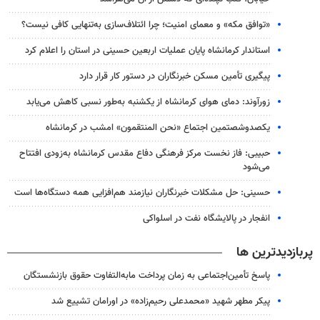
«توافق مکه» و معمای امنیت؛ چرا ائتلاف‌سازی به‌تنهایی کافی نیست؟
استاندار کرمانشاه پایان عملیات اربعین حسینی در استان را اعلام کرد
پیگیری تأمین مسکن خبرنگاران در دستور کار قرار دارد
زورآوند: دمای هوای کرمانشاه از یکشنبه به‌طور نسبی کاهش می‌یابد
یکصدوشصتمین اجتماع «نحن المنتقمون» امشب در کرمانشاه
حبیبی: فاز نخست مرکز فرهنگی دفاع مقدس کرمانشاه به‌زودی افتتاح
می‌شود
حسینی: حل مشکلات خبرنگاران نیازمند هم‌افزایی همه دستگاه‌ها است
انفجار در پالایشگاه نفت در اسلواکی
پربازدیدترین ها
پاسخ تأمین‌اجتماعی به زمان پرداخت مابه‌التفاوت حقوق بازنشستگان
پیکر مطهر شهید «محمدعلی رحیم‌زاده» در اورامان تشییع شد