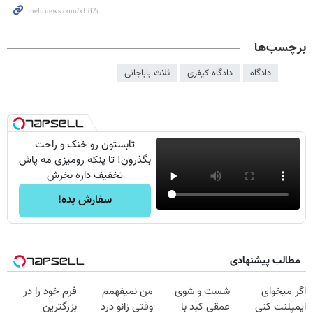
برچسب‌ها
دادگاه
دادگاه کیفری
ثلاث باباجانی
تابستون رو خنک و راحت
بگذرون! تا پنکه رومیزی مه پاش
تخفیف داره بخرش
سفارش بده!
مطالب پیشنهادی
اگر میخوای
شست و شوی
من نمیفهمم
فرم خود را در
ایمپلنت کنی
عمقی کبد با
وقتی زانو درد
بزرگترین