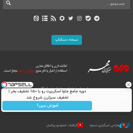
نسخه دسکتاپ
درباره ما
تماس با ما
بازرگانی
دوره جامع جاوا اسکریپت رو با ۵۰٪ تخفیف بخر |
All Content by Mehr News Agency is licensed under a Creative Commons
تخفیف سبزلرن شروع شد
Attribution 4.0 International License.
آموزش ببین1
طراحی خبرگزاری نستوه
گرافیک: استودیو پیکسل