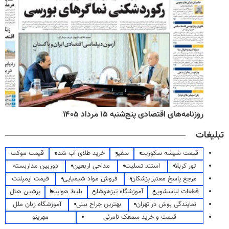
روزنامه‌های اقتصادی پنج‌شنبه ۱۵ مرداد ۱۴۰۵
تبلیغات
قیمت شیشه سکوریت
سفیر
خرید طلای آب شده
قیمت موکت
تور کربلا
استند تسلیت
مداحی اربعین
دوربین مداربسته
مرجع پاسخ معتبر پزشکان
فروش مواد شیمیایی
قیمت ایمپلنت
قطعات لباسشویی
آموزشگاه تیزهوشان
بلیط هواپیما
پرشین هتل
نمایندگی بوش در تهران
بهترین جراح بینی
آموزشگاه زبان ملل
قیمت و خرید سمعک نامرئی
مهرینو