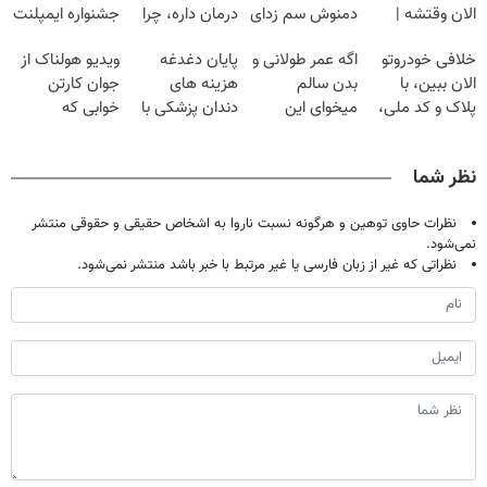
الان وقتشه |
دمنوش سم زدای
درمان داره، چرا
جشنواره ایمپلنت
فقط با ۲۵
گیاهی
دردش رو داری
تهران پر کنید ! |
خلافی خودروتو
اگه عمر طولانی و
پایان دغدغه
ویدیو هولناک از
میلیون تومان!!!
تحمل میکنی؟❗
فقط ۲۵ میلیون
الان ببین، با
بدن سالم
هزینه های
جوان کارتن
پلاک و کد ملی،
میخوای این
دندان پزشکی با
خوابی که
بدون نیاز به
نوشیدنی رو با
پک سفید کننده
میلیاردر شد.
مراجعه حضوری
تخفیف بخر
خانگی
آموزش رایگان
نظر شما
نظرات حاوی توهین و هرگونه نسبت ناروا به اشخاص حقیقی و حقوقی منتشر
نمی‌شود.
نظراتی که غیر از زبان فارسی یا غیر مرتبط با خبر باشد منتشر نمی‌شود.