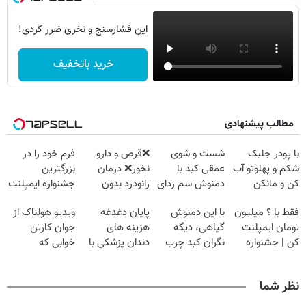
این فشارسنج و نخری ضرر کردی!
خرید باتخفیف
مطالب پیشنهادی
با پودر جلبک
شست و شوی
❌قرص‌ و دارو
فرم خود را در
شکم و پهلوتو آب
عمقی کبد با
نخور❌ درمان
بزرگترین
کن و مانکن
دمنوش سم زدای
زانودرد بدون
جشنواره ایمپلنت
شو(تخفیف تا
گیاهی
قرص
تهران پر کنید ! |
فقط با ؟ میلیون
با این دمنوش
پایان دغدغه
ویدیو هولناک از
امشب)
فقط ۲۵ میلیون
تومان ایمپلنت
گیاهی، دیگه
هزینه های
جوان کارتن
کن | جشنواره
نگران کبد چرب
دندان پزشکی با
خوابی که
تموم نشه !!!
نباش!
پک سفید کننده
میلیاردر شد.
خانگی
آموزش رایگان
نظر شما