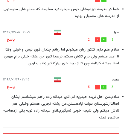
شما در مدرسه تیزهوشان درس میخواندید معلومه که معلم های مدرستون
از مدرسه های معمولی بهتره
سارا
۲۱:۰۹ - ۱۳۹۷/۱۲/۰۵
پاسخ
2
3
سلام منم دارم کنکور زبان میخونم اما زبانم چندان قوی نیس و خیلی وقتا
نا امید میشم ولی بازم تلاش میکنم.درصدا توی این رشته خیلی برام مهمن
لطفا میشه کارنامه چن تا از بچه های برترکنکور زبانو بذارین.
سجاد
۲۲:۱۵ - ۱۳۹۸/۰۱/۱۴
پاسخ
5
3
سلام.من اهل تربته حیدریه ام.اقای عبداله زاده راهم میشناسم.ایشان
اصالتاازشهرستان دولت ابادهستن.من رشته تجربی هستم وخیلی هم
تلاش میکنم ولی نتیجه خوبی نمیگیرم.اقای عبداله زاده تویه یکی ازمصاحبه
هاشون کمک