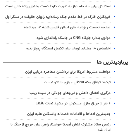
استقلال برای سه جام نیاز به تقویت دارد/ دست بختیاری‌زاده خالی است
خبرنگاران خارگ در خط مقدم جنگ رسانه‌ای؛ راویان حقیقت در سنگر اول
صفحه نخست روزنامه های استان فارس شنبه ۱۷ مردادماه
مولوی بندار: جایگاه CNG در جاسک راه‌اندازی شود
اختصاص ۲۰ میلیارد تومان برای تکمیل ایستگاه پمپاژ بدره
پربازدیدترین ها
موافقت مشروط آمریکا برای برداشتن محاصره دریایی ایران
ترکیه: توافق مکه ائتلافی موازی با ناتو نیست
درگیری اعضای داعش و نیروهای جولانی در سیده زینب
۶ نفر از حریق منزل مسکونی در مشهد نجات یافتند
جدیدترین ادعاها و اقدامات خصمانه واشنگتن علیه ایران
رئیس ستاد مشترک ارتش آمریکا خواستار راهی برای خروج از جنگ با
ایران شد