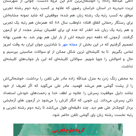
«علی عبدالله زاده» را خوشحال‌ترین آدم این گروه دانست. جوانی از شهرستان
تربت حیدریه در استان خراسان رضوی که علاوه بر کسب رتبه دوم رشته تجربی
موفق به کسب رتبه یک رشته زبان هم شده؛ موفقیتی که شاید نمونه مشابه‌اش
برای رستگار رحمانی اتفاق افتاد؛ داوطلب سال ۸۸ که همزمان هم رتبه یک تجربی
و هم رتبه یک زبان شد انقدر که عده ای برای اطمینان بیشتر مجدد از او آزمون
گرفتند. آزمونی که دفعه دوم نتیجه اش از بار اول هم بهتر شد. به همین بهانه
تصمیم گرفتیم که در این بخش از
مجله مهر
با شادترین جوان ایران به وقت امروز
تماس بگیریم تا به کلیشه‌ای ترین شکل ممکن از او سوالات مناسبتی بپرسیم و
حال و احوالش را جویا شویم. سوالاتی کلیشه‌ای که این بار جواب‌های کلیشه‌ای
نداشت.
به محض زنگ زدن به منزل عبدالله زاده مادر علی تلفن را برداشت. خوشحالی‌اش
را از پشت گوشی هم می‌شد فهمید. مادر علی می‌گوید که اگر تعریف از خود
نباشد دلیل موفقیت پسرش را علاوه بر لطف خدا و زحمت‌های خودش استعداد
ذاتی پسرش می‌داند. ژن خوبی که انگار اثرش را می‌شود در آزمون های آزمایشی
بردار کوچک‌تر علی هم دید. چند دقیقه‌ای طول می‌کشد تا رتبه دوم رشته تجربی و
رتبه نخست رشته زبان پای گوشی تلفن حاضر شود.