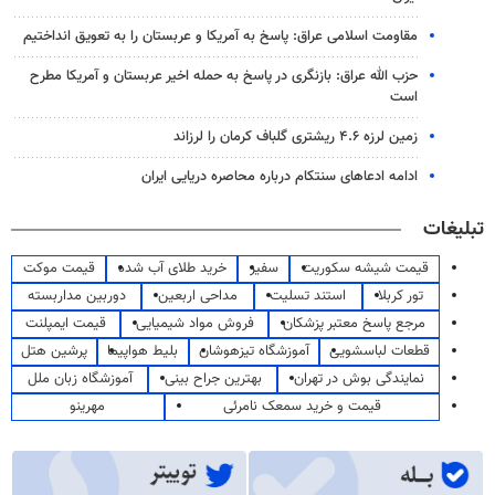
مقاومت اسلامی عراق: پاسخ به آمریکا و عربستان را به تعویق انداختیم
حزب الله عراق: بازنگری در پاسخ به حمله اخیر عربستان و آمریکا مطرح
است
زمین لرزه ۴.۶ ریشتری گلباف کرمان را لرزاند
ادامه ادعاهای سنتکام درباره محاصره دریایی ایران
تبلیغات
قیمت شیشه سکوریت
سفیر
خرید طلای آب شده
قیمت موکت
تور کربلا
استند تسلیت
مداحی اربعین
دوربین مداربسته
مرجع پاسخ معتبر پزشکان
فروش مواد شیمیایی
قیمت ایمپلنت
قطعات لباسشویی
آموزشگاه تیزهوشان
بلیط هواپیما
پرشین هتل
نمایندگی بوش در تهران
بهترین جراح بینی
آموزشگاه زبان ملل
قیمت و خرید سمعک نامرئی
مهرینو