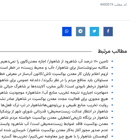
کد مطلب
4450019
مطالب مرتبط
تامین ۷۰ درصد آب شاهرود از شاهوار/ اجازه معدن‌کاوی را نمی‌دهیم
مکاتبه سرنوشت‌ساز برای شاهوار/ «آب و محیط زیست» در خطر است
لزوم اعلام پایان کار معدن بوکسیت تاش/کانون آب‌ساز در معرض خط
مسئولان باید منافع مردم را در نظر بگیرند/ دغدغه عمومی برای شاهوا
شاهوار درخطر نابودی است/ تأثیر مخرب آلاینده‌ها بر شاهرگ‌ حیاتی ش
«مهاجرت اجباری» نتیجه تخریب منابع آب/ «شاهوار» موجودیت شاه
هیچ مجوزی برای فعالیت مجدد معدن بوکسیت در شاهوار صادر نش
روایت تخریب منابع طبیعی و بی‌توجهی‌ها؛شاهوار در تبِ ترک فعل‌ها 
شاهوار در انتظار عدالت زیست‌محیطی؛ قدردانی شورای شهر از پزشکیا
شاهوار در بزنگاه تاریخی/تعطیلی معدن بوکسیت خواسته مردم شاهر
معدن بوکسیت فاقد ضوابط زیست‌محیطی است/ آب شاهرود وابسته 
عدم صدور مجوز آغاز به‌کار معدن بوکسیت شاهوار/ خبرسازی شده ا
کوهستان شاهوار را با هیچ چیز معاوضه نمی‌کنیم/ تخریب‌ها گستره