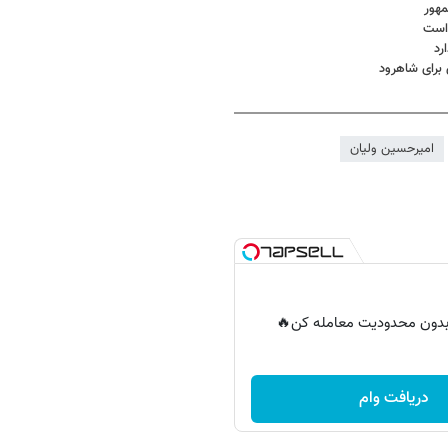
مهور
 است
رد
برای شاهرود
امیرحسین ولیان
ر بدون محدودیت معامله کن🔥
دریافت وام