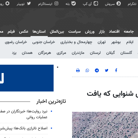
تلگرام
سروش
آی گپ
بله
اینستاگرام
توییتر
روبی
جامعه
اقتصاد
بازار
ورزش
سیاست
بین‌الملل
استان‌ها
عکس
فیلم
مج
ایلام
بوشهر
تهران
چهارمحال و بختیاری
خراسان جنوبی
خراسان رضوی
گلستان
گیلان
لرستان
مازندران
مرکزی
هرمزگان
همدان
یزد
 شنوایی که یافت
تازه‌ترین اخبار
نبرد روایت‌ها؛ خبرنگاران در صف
عملیات روانی
اصلاح ناترازی بانک‌ها؛ پیش‌شر