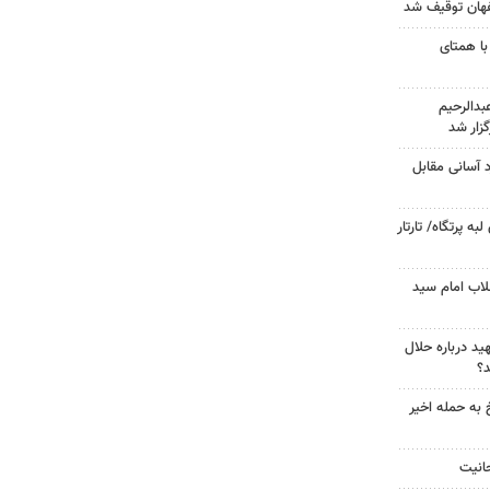
با همتای
دالرحیم
زار شد
د آسانی مقابل
 پرتگاه/ تارتار
لاب امام سید
د درباره حلال
د؟
 به حمله اخیر
حانیت