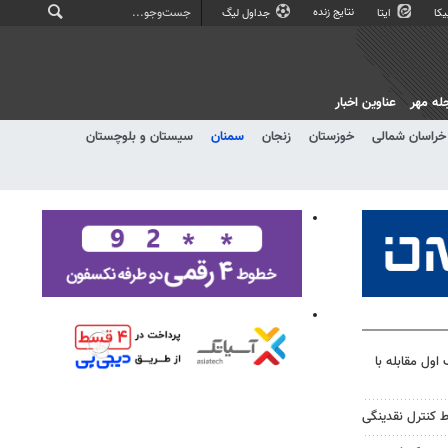
نتایج زنده
کا
ایتا
جداول لیگ
له مهر
عناوین اخبار
خراسان شمالی
خوزستان
زنجان
سمنان
سیستان و بلوچستان
 اول مقابله با
ط کنترل نقدینگی