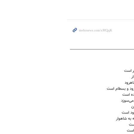
ر است
ر
اهرود
رود و بسطام است
ده است
می‌سوزد
ن
ود است
به شاهوار
ست
 است