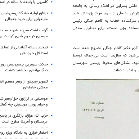
کامیون با راننده ۸ ساله در اصفهان توقیف شد
 نقش بسزایی در اطلاع رسانی به جامعه
توافق اولیه باشگاه پرسپولیس 
 گزارش مفصلی از سوی مرکز پژوهش های
مازندرانی برای خرید جنجالی
ای سرگشاده خطاب به کاظم جلالی رئیس
ساعد وزیر صمت، برای تعطیلی معدن
گرامیداشت سپهبد شهید سیدعب
موسوی در حرم بانوی کرامت برگ
تمجید رسانه آلبانیایی از عملکر
قای دکتر کاظم جلالی تصریح شده است
استقلال خوزستان
‌شود که سال‌ها است بی‌رحمانه توسط
‌شود، تشکل‌های محیط زیستی شهرستان
حرکت سرمربی پرسپولیس روی لبه
دیگر بهانه‌ای نخواهد داشت
انذار داده‌اند.
تصویر جدیدی از رهبر معظم انق
مجتبی خامنه‌ای
موسیقی در ترازوی حق/رهبر شهی
و حرام بودن موسیقی چه گفتن
حزب الله عراق: بازنگری در پاسخ
عربستان و آمریکا مطرح است
احضار خرازی به دادگاه ویژه رو