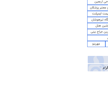
حی اربعین
معتبر پزشکان
مت ایمپلنت
اه تیزهوشان
شین هتل
رین جراح بینی
مهرینو