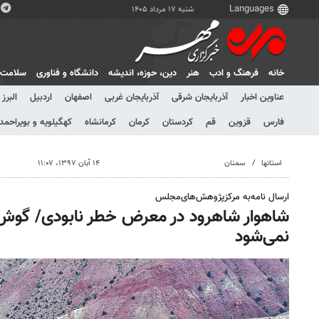
شنبه ۱۷ مرداد ۱۴۰۵
خانه
فرهنگ و ادب
هنر
دين، حوزه، انديشه
دانشگاه و فناوری
سلامت
عناوین اخبار
آذربایجان شرقی
آذربایجان غربی
اصفهان
اردبیل
البرز
فارس
قزوین
قم
کردستان
کرمان
کرمانشاه
کهگیلویه و بویراحمد
استانها
سمنان
۱۴ آبان ۱۳۹۷، ۱۱:۰۷
ارسال نامه‌به مرکزپژوهش‌های‌مجلس
شاهوار شاهرود در معرض خطر نابودی/ گوش
نمی‌شود