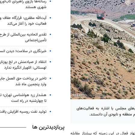
رسانه‌ها بازوی راهبردی تاب‌آور
شهری هستند
آیت‌الله مظفری: قرارگاه عفاف 
فعالیت خود را آغاز می‌کند
تقدیر اتحادیه بین‌المللی از طر
تأمین‌اجتماعی
خبرنگاری در سلامت؛ دیدن انس
انتقاد از صیادمنش در لخ پوزنا
لهستانی: اللهیار انگیزه ندارد
تاخیر در پرداخت حق العمل جا
وارد پنجمین ماه شد
هشدار زرد هواشناسی تهران؛ تن
تا چهارشنبه در راه است
های مجلس با اشاره به فعالیت‌های
تولید نفت روسیه افزایش یافت
منطقه و نابودی آن دانستند.
پربازدیدترین ها
د فعال در این زمینه که پیشتاز مقابله