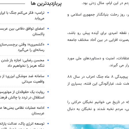
پربازدیدترین ها
 در این ایام، مثال زدنی بود.
ترامپ: فکر می‌کنم جنگ با ایران
، روز رحلت بنیانگذار جمهوری اسلامی و
می‌یابد
امضای توافق دفاعی بین عربستا
نقطه امیدی برای آینده پیش رو باشد،
پاکستان
ه، بصیرت افزایی در بین آحاد مختلف جامعه
«کشمیری»؛ وقتی برچسب‌سازی
رسانه‌ای را می‌گیرد
عتقادات، امنیت و دستاوردهای ملی مورد
محسن رضایی: اجازه باز شدن 
ار می گیرند.
تنگه هرمز را نخواهیم داد
سامانه ضد موشکی لیزری؛ از ب
دشمنان با راه اندازی این فتنه به دنبال جابجایی نرم سیاسی این نظام بودند، پیچیدگی ۸ ماه جنگ احزاب در سال ۸۸
واقعیت میدانی
ق سخت شد، غبارآلودگی این فتنه، بسیاری از
روایت یک حقوقدان از موتورسوا
استقلال در تردد یا چالش فرهن
 گونه ای که در تاریخ می خوانیم نخبگان حرکتی را
ادامه عملیات نظامی یمنی‌ها عل
خی، مردم نخبه شدند و نخبگان به دنبال
عربستان
توسعه انرژی پاک، عدالت یارانه