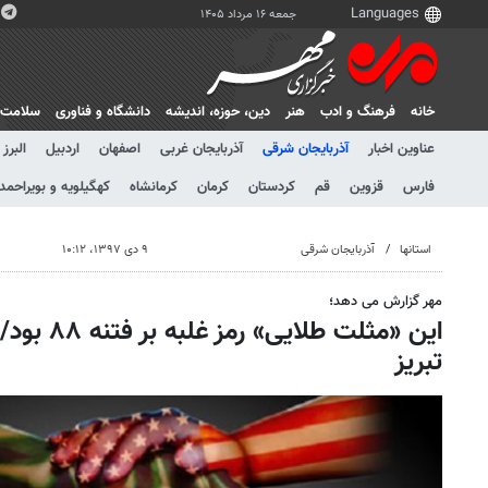
جمعه ۱۶ مرداد ۱۴۰۵
خانه
فرهنگ و ادب
هنر
دين، حوزه، انديشه
دانشگاه و فناوری
سلامت
عناوین اخبار
آذربایجان شرقی
آذربایجان غربی
اصفهان
اردبیل
البرز
فارس
قزوین
قم
کردستان
کرمان
کرمانشاه
کهگیلویه و بویراحمد
استانها
آذربایجان شرقی
۹ دی ۱۳۹۷، ۱۰:۱۲
مهر گزارش می دهد؛
تبریز