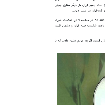
ستاد، گفت: فردا همزمان با ۹ دی امسال نیز ملت بصیر ایران بار دیگر مقابل جریان
 فتنه‌گران سر ستیز دارند.
وی با تاکید بر اینکه دشمن بعد از اجراکردن برنامه های مختلف و پیاده کردن فتنه ۸۸ در حماسه ۹ دی شکست خورد،
نقلابی دیگر باعث شکست فتنه گران و دشمن قسم
که حماسه ۹ دی نماد عزّت و استقلال است، افزود: مردم نشان دادند که تا