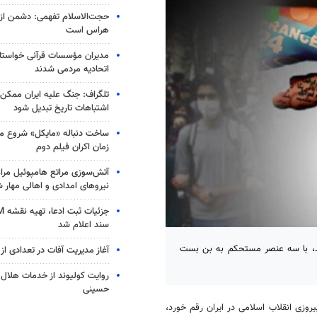
حجت‌الاسلام تفهمی: دشمن از ق
هراس است
مدیران مؤسسات قرآنی خواستار
اتحادیه‌ مردمی شدند
تلگراف: جنگ علیه ایران ممکن
اشتباهات تاریخ تبدیل شود
ساخت دنباله «مایکل» شروع می
زمان اکران فیلم دوم
آتش‌سوزی مراتع هامپوئیل مراغ
نیروهای امدادی و اهالی مهار 
سند اعلام شد
ر می پروراند، با سه عنصر مستحکم به بن بست
آغاز مدیریت آفات در تعدادی از 
روایت کولیوند از خدمات هلال ا
حسینی
یروزی انقلاب اسلامی در ایران رقم خورد،