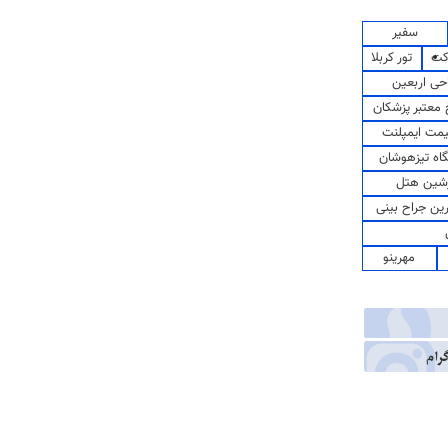
سفیر
کت
تور کربلا
حی اربعین
معتبر پزشکان
مت ایمپلنت
اه تیزهوشان
شین هتل
رین جراح بینی
مهرینو