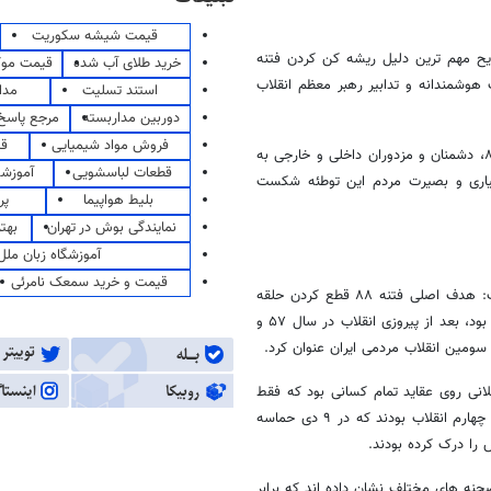
قیمت شیشه سکوریت
یح مهم ترین دلیل ریشه کن کردن فتنه
خرید طلای آب شده
قیمت مو
نه و توطئه بزرگ سال ۸۸ در سایه مدیریت هوشمندانه و تدابیر رهبر معظم انقلاب
استند تسلیت
مدا
دوربین مداربسته
مرجع پاسخ 
فروش مواد شیمیایی
قی
حجت الاسلام والمسلمین سیدمحمدعلی آل هاشم ادامه داد: در فتنه سال ۸۸، دشمنان و مزدوران داخلی و خارجی به
قطعات لباسشویی
آموزشگ
وشیاری و بصیرت مردم این توطئه شکست
بلیط هواپیما
پر
نمایندگی بوش در تهران
بهت
آموزشگاه زبان ملل
قیمت و خرید سمعک نامرئی
گفت: هدف اصلی فتنه ۸۸ قطع کردن حلقه
اتصال عاشورا به ظهور امام زمان(عج) بود، ۹ دی سومین انقلاب مردمی ایران بود، بعد از پیروزی انقلاب در سال ۵۷ و
اب الدین حسینی با اشاره به اینکه ۹ دی خط بطلانی روی عقاید تمام کسانی بود که فقط
روشنفکری را در ابعاد غربی آن معنا می‌ کردند، تصریح کرد: این نسل سوم و چهارم انقلاب بودند که در ۹ دی حماسه
 را درک کرده بودند.
صحنه های مختلف نشان داده اند که برابر