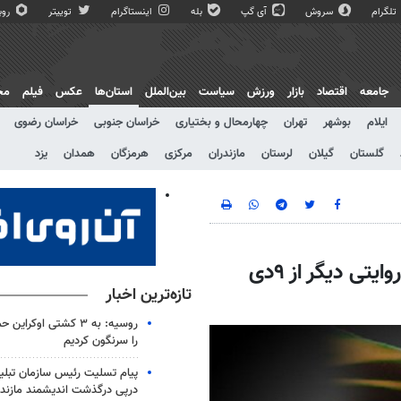
تلگرام
سروش
آی گپ
بله
اینستاگرام
توییتر
روبی
جامعه
اقتصاد
بازار
ورزش
سیاست
بین‌الملل
استان‌ها
عکس
فیلم
مج
ایلام
بوشهر
تهران
چهارمحال و بختیاری
خراسان جنوبی
خراسان رضوی
گلستان
گیلان
لرستان
مازندران
مرکزی
هرمزگان
همدان
یزد
این «مثلت طلایی» رمز غلبه بر فتنه ۸۸ بود/روایتی دیگر از ۹دی
تازه‌ترین اخبار
را سرنگون کردیم
پیام تسلیت رئیس سازمان تبلی
درپی درگذشت اندیشمند مازندر