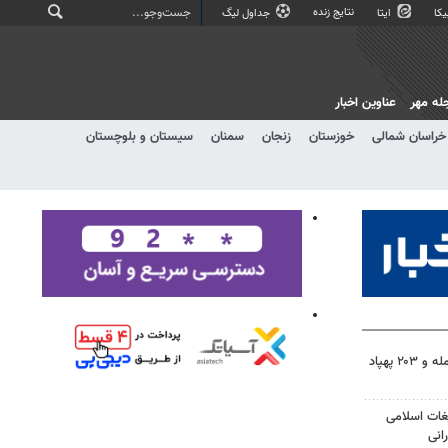
نتایج زنده
کا
ایتا
جداول لیگ
له مهر
عناوین اخبار
خراسان شمالی
خوزستان
زنجان
سمنان
سیستان و بلوچستان
روسیه: به ۳ کشتی اوکراین حمله و ۲۰۳ پهپاد
غات اسلامی
انی