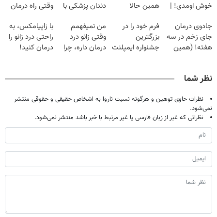
خوش اومدی! |
همین حالا
دندان پزشکی با
وقتی راه درمان
فرصت محدوده!
درخواست اعتبار
پک سفید کننده
جلو پاته!
جادوی درمان
فرم خود را در
من نمیفهمم
با زاپیامکس، به
مشاوره رایگان
بده 🎯
خانگی
جای زخم در سه
بزرگترین
وقتی زانو درد
راحتی درد زانو را
بگیر!
هفته! (همین
جشنواره ایمپلنت
درمان داره، چرا
درمان کنید!
حالا رایگان
تهران پر کنید ! |
دردش رو داری
صحبت کنید)
فقط ۲۵ میلیون
تحمل میکنی؟❗
نظر شما
نظرات حاوی توهین و هرگونه نسبت ناروا به اشخاص حقیقی و حقوقی منتشر
نمی‌شود.
نظراتی که غیر از زبان فارسی یا غیر مرتبط با خبر باشد منتشر نمی‌شود.