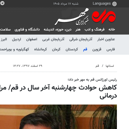
شنبه ۱۷ مرداد ۱۴۰۵
خانه
فرهنگ و ادب
هنر
دين، حوزه، انديشه
دانشگاه و فناوری
سلامت
عناوین اخبار
آذربایجان شرقی
آذربایجان غربی
اصفهان
اردبیل
البرز
فارس
قزوین
قم
کردستان
کرمان
کرمانشاه
کهگیلویه و بویراحمد
استانها
قم
۲۹ اسفند ۱۳۹۷، ۱۴:۲۷
رئیس اورژانس قم به مهر خبر داد؛
درمانی