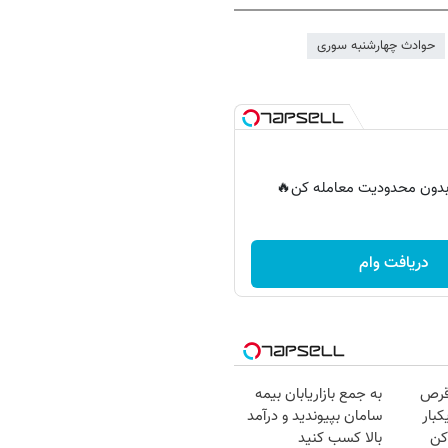
حوادث چهارشنبه سوری
ر بدون محدودیت معامله کن🔥
دریافت وام
قرص
به جمع بازاریابان بیمه
کبار
سامان بپیوندید و درآمد
کن
بالا کسب کنید