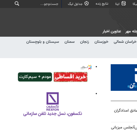
نتایج زنده
کا
ایتا
جداول لیگ
له مهر
عناوین اخبار
خراسان شمالی
خوزستان
زنجان
سمنان
سیستان و بلوچستان
ادق امدادگران
س‌آنجلس میزبانی