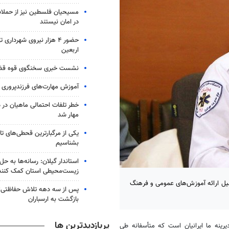
مسیحیان فلسطین نیز از حملا
در امان نیستند
حضور ۴ هزار نیروی شهرداری
اربعین
نشست خبری سخنگوی قوه قضای
آموزش مهارت‌های فرزندپروری بر
خطر تلفات احتمالی ماهیان در 
مهار شد
یکی از مرگبارترین قحطی‌های تار
بشناسیم
استاندار گیلان: رسانه‌ها به ح
زیست‌محیطی استان کمک کنند
یل ارائه آموزش‌های عمومی و فرهنگ
پس از سه دهه تلاش حفاظتی؛ م
بازگشت به ارسباران
پربازدیدترین ها
ینه ما ایرانیان است که متأسفانه طی