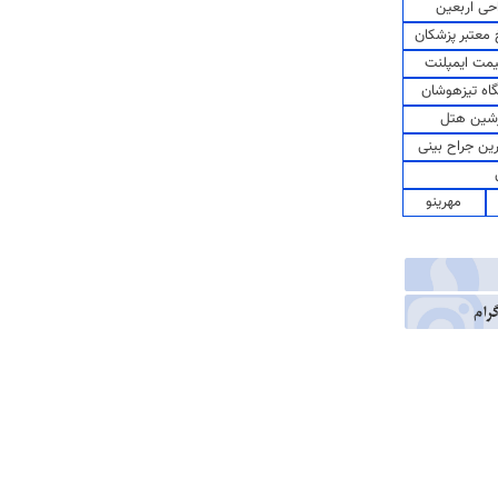
حی اربعین
معتبر پزشکان
مت ایمپلنت
اه تیزهوشان
شین هتل
رین جراح بینی
مهرینو