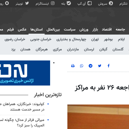
تلگرام
سروش
آی گپ
بله
اینستاگرام
توییتر
روبی
جامعه
اقتصاد
بازار
ورزش
سیاست
بین‌الملل
استان‌ها
عکس
فیلم
مج
ایلام
بوشهر
تهران
چهارمحال و بختیاری
خراسان جنوبی
خراسان رضوی
گلستان
گیلان
لرستان
مازندران
مرکزی
هرمزگان
همدان
یزد
کاهش حوادث چهارشنبه آخر سال در قم/ مراجعه ۲۶ نفر به مراکز
تازه‌ترین اخبار
کولیوند: خبرنگاران، همراهان ص
در مسیر خدمت هستند
میراثی فراتر از مدال؛ چگونه ل
المپیک را سبز کرد؟