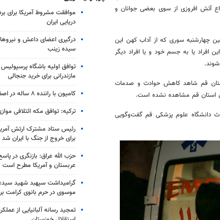
واع آتش افروزی از سوی بعضی جوانان و
موافقت مشروط آمریکا برای بر
دریایی ایران
درگیری اعضای داعش و نیروهای
ین
چهارشنبه سوری که از آداب کهن این
سیده زینب
افراد یا به جسم خود و یا افراد دیگر
شوند.
توافق اولیه باشگاه پرسپولیس 
مازندرانی برای خرید جنجالی
استان قم شاهد کاهش حوادث و صدمات
کامیون با راننده ۸ ساله در اصفهان توقیف شد
س استان قم مشاهده نشده است.
ترکیه: توافق مکه ائتلافی موازی
ث دانشگاه علوم پزشکی قم گفت‌وگویی
رئیس ستاد مشترک ارتش آمریکا
برای خروج از جنگ با ایران شد
حزب الله عراق: بازنگری در پاسخ
عربستان و آمریکا مطرح است
گرامیداشت سپهبد شهید سیدعب
موسوی در حرم بانوی کرامت برگ
تمجید رسانه آلبانیایی از عملکر
استقلال خوزستان