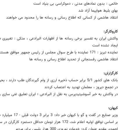
خاتمی : بدون نمادهای مدنی ، دموکراسی بی بنیاد است
بهای بلیط هواپیما آزاد شد
انتقاد هاشمی از کسانی که اطلاع رسانی و رسانه ها را محدود می خواهند
کاروکارگر:
واکنش ایران به تفسیر برخی رسانه ها از اظهارات البرادعی ، متکی : تغییری
ایجاد نشده است
نماینده تبریز : 171 نماینده با طرح سوال مجلس از رئیس جمهور موافق هستند
انتقاد هاشمی رفسنجانی از تحدید اطلاع رسانی و رسانه ها
کارگزاران:
بانک های کشور 5/1 برابر حساب ذخیره ارزی از وام گیرندگان طلب دارند ، بحران مطالبات معوقه بانک ها
در تجمع دیروز ، معلمان تهدید به اعتصاب کردند
در واکنش به خبر آسوشیتیدپرس به نقل از البرادعی ؛ ایران تعلیق غنی سازی ر
کیهان:
وزیر صنایع در گفت و گو با کیهان خبر داد: 3 برابر 3 دولت قبلی - 17 میلیارد دلار سرمایه گذاری خارجی در دولت نهم
بر اساس توافق اولیه اعلام شد، 172 هزار تومان حداقل دستمزد کارگران در سال 86
احمدی مقدم عنوان کرد: خدمات نوروزی 300 هزار پلیس برای مردم