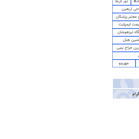
کت
تور کربلا
حی اربعین
معتبر پزشکان
مت ایمپلنت
اه تیزهوشان
شین هتل
رین جراح بینی
مهرینو