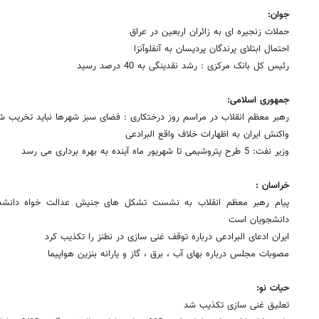
جوان:
حملات زنجیره ای به زائران اربعین در عراق
احتمال ابتلای پرندگان پردیسان به آنفلوآنزا
رئیس کل بانک مرکزی : رشد نقدینگی به 40 درصد رسید
جمهوری اسلامی:
رهبر معظم انقلاب در مراسم روز درختکاری : فضای سبز شهرها نباید تخریب ش
واکنش ایران به اظهارات خلاف واقع البرادعی
وزیر نفت: 5 طرح پتروشیمی تا شهریور ماه آینده به بهره برداری می رسد
خراسان :
پیام رهبر معظم انقلاب به نشست تشکل های جنیش عدالت خواه دانشجو
دانشجویان است
ایران ادعای البرادعی درباره توقف غنی سازی در نطنز را تکذیب کرد
مصوبات مجلس درباره بهای آب ، برق ، گاز و یارانه بنزین هواپیما
حیات نو:
تعلیق غنی سازی تکذیب شد