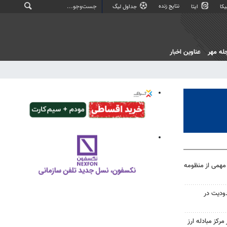
نتایج زنده
کا
ایتا
جداول لیگ
له مهر
عناوین اخبار
همی از منظومه
ودیت در
مرکز مبادله ارز