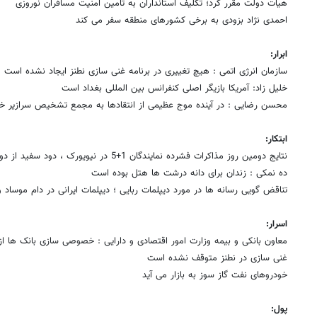
هیات دولت مقرر کرد؛ تکلیف استانداران به تامین امنیت مسافران نوروزی
احمدی نژاد بزودی به برخی کشورهای منطقه سفر می کند
ابرار:
سازمان انرژی اتمی : هیچ تغییری در برنامه غنی سازی نطنز ایجاد نشده است
خلیل زاد: آمریکا بازیگر اصلی کنفرانس بین المللی بغداد است
محسن رضایی : در آینده موج عظیمی از انتقادها به مجمع تشخیص سرازیر خ
ابتکار:
نتایج دومین روز مذاکرات فشرده نمایندگان 1+5 در نیویورک ، دود سفید از دودکش هسته ای خارج می شود
ده نمکی : زندان برای دانه درشت ها هتل بوده است
تناقض گویی رسانه ها در مورد دیپلمات ربایی ؛ دیپلمات ایرانی در دام موساد و
اسرار:
معاون بانکی و بیمه وزارت امور اقتصادی و دارایی : خصوصی سازی بانک ها از
غنی سازی در نطنز متوقف نشده است
خودروهای نفت گاز سوز به بازار می آید
پول: