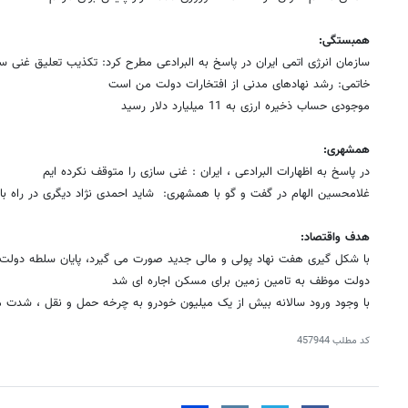
همبستگی:
سازمان انرژی اتمی ایران در پاسخ به البرادعی مطرح کرد: تکذیب تعلیق غنی س
خاتمی: رشد نهادهای مدنی از افتخارات دولت من است
موجودی حساب ذخیره ارزی به 11 میلیارد دلار رسید
همشهری:
در پاسخ به اظهارات البرادعی ، ایران : غنی سازی را متوقف نکرده ایم
غلامحسین الهام در گفت و گو با همشهری: شاید احمدی نژاد دیگری در راه با
هدف واقتصاد:
با شکل گیری هفت نهاد پولی و مالی جدید صورت می گیرد، پایان سلطه دولت
دولت موظف به تامین زمین برای مسکن اجاره ای شد
با وجود ورود سالانه بیش از یک میلیون خودرو به چرخه حمل و نقل ، شدت
کد مطلب
457944