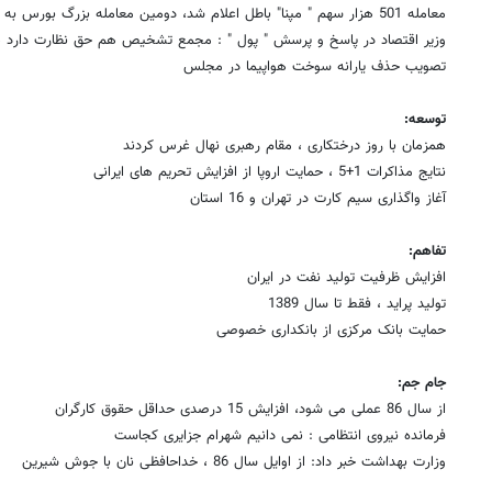
معامله 501 هزار سهم " مپنا" باطل اعلام شد، دومین معامله بزرگ بورس به انجام نرسید
وزیر اقتصاد در پاسخ و پرسش " پول " : مجمع تشخیص هم حق نظارت دارد 
تصویب حذف یارانه سوخت هواپیما در مجلس
توسعه:
همزمان با روز درختکاری ، مقام رهبری نهال غرس کردند
نتایج مذاکرات 1+5 ، حمایت اروپا از افزایش تحریم های ایرانی
آغاز واگذاری سیم کارت در تهران و 16 استان
تفاهم:
افزایش ظرفیت تولید نفت در ایران
تولید پراید ، فقط تا سال 1389
حمایت بانک مرکزی از بانکداری خصوصی
روزنامه‌های صبح شنبه ۱۷ مرداد ۱۴۰۵
روزنام
جام جم:
از سال 86 عملی می شود، افزایش 15 درصدی حداقل حقوق کارگران
فرمانده نیروی انتظامی : نمی دانیم شهرام جزایری کجاست
وزارت بهداشت خبر داد: از اوایل سال 86 ، خداحافظی نان با جوش شیرین