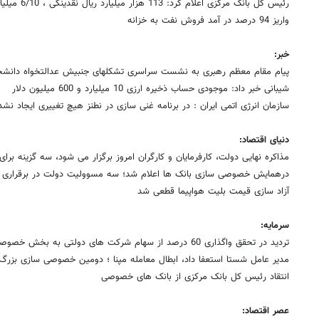
رئیس کل بانک مرکزی اعلام کرد: 113 هزار میلیارد ریال نقدینگی ، 6/10 میلیارد دلار موجودی حساب ذخیره
واریز 94 درصد در آمد فروش نفت به خزانه
خبر:
پیام مقام معظم رهبری به نشست سراسری تشکلهای جنبیش عدالتخواه دانشج
شیبانی خبر داد: موجودی حساب ذخیره ارزی 10 میلیارد و 600 میلیون دلار
سازمان انرژی اتمی ایران : در برنامه غنی سازی در نطنز هیچ تغییری ایجاد نش
دنیای اقتصاد:
مذاکره نهایی دولت، کارفرمایان و کارگران امروز برگزار می شود، سه گزینه برای
درهمایش خصوصی سازی بانک ها اعلام شد؛ سه مسوولیت دولت در برقراری 
آزاد سازی قیمت بلیت هواپیما قطعی شد
سرمایه:
تردید در تحقق واگذاری 60 درصد از سهام شرکت های دولتی به بخش خصوصی ، امکان جذب سهام وجود ندارد
مدیر عامل شستا استعفا داد، ابطال معامله مپنا ؛ دومین خصوصی سازی بزرگ
انتقاد رئیس کل بانک مرکزی از بانک های خصوصی
عصر اقتصاد: