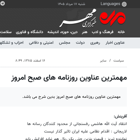
شنبه ۱۷ مرداد ۱۴۰۵
خانه
فرهنگ و ادب
هنر
دين، حوزه، انديشه
دانشگاه و فناوری
سلامت
عناوین اخبار
رهبری
دولت
مجلس
امنیتی و دفاعی
احزاب و تشکلها
سیاست
سایر
۱۶ اسفند ۱۳۸۵، ۸:۴۹
مهمترین عناوین روزنامه های صبح امروز
مهمترین عناوین روزنامه های صبح امروز بدین شرح می باشد.
آفرینش:
انتقاد آیت الله هاشمی رفسنجانی از محدود کنندگان رسانه ها
لاریجانی : اقدام نظامی علیه ایران تاثیر گذار نیست
نماینده تبریز : قیمت بنزین حتی یک ریال هم نباید افزایش یابد