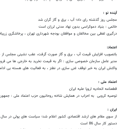
آینده نو :
مجلس روز گذشته رای داد؛ آب ، برق و گاز گران شد
خاتمی : بنیاد دموکراسی بدون نهاد مدنی لرزان است
درگیری لفظی بین مخالفان و موافقان بودجه شهرداری تهران ، پرخاشگری زریباف
اعتماد:
باتصویب افزایش قیمت آب ، برق و گاز صورت گرفت، عقب نشینی مجلس از 
مدیر عامل سازمان خصوصی سازی : اگر به قیمت نخرید به خارجی ها می فرو
واکنش ایران به خبر توقف غنی سازی در نطنز ، به فعالیت های هسته یی ادا
اعتماد ملی :
قطعنامه اتحادیه اروپا علیه ایران
توصیه کروبی به احزاب در همایش شاخه روحانیون حزب اعتماد ملی : جمهوری
ایران :
از سوی مقام های ارشد اقتصادی کشور اعلام شد؛ سیاست های پولی در سال
دستور کار سال 86 است