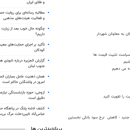
و طلای ایران
مطالبه رسانه‌ای برای روایت ح
و فعالیت هیئت‌های مذهبی
چگونه حال خوب بعد از زیارت ار
ان به معاونان شهردار
داریم؟
تأکید بر اجرای حمایت‌های معیش
کودکان
سیاست تثبیت قیمت ها
گزارش الجزیره درباره نابودی ه
شیم
جنوب لبنان
مه می دهیم
همان ذهنیت عامل بمباران اتم
امروز در واشنگتن حاکم است
ازوجی: حوزه بازنشستگی نیازمند
ت را تقویت کنید
دقیق است
کشف لاشه پلنگ در پناهگاه ح
عباس‌آباد نایین؛علت مرگ برر
 جدید - کاهش نرخ سود بانکی نخستین
پربازدیدترین ها