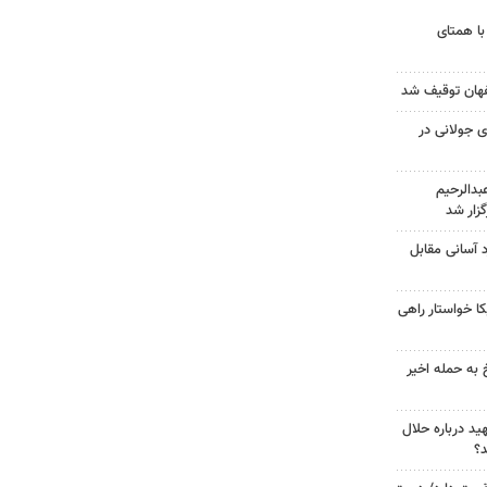
با همتای
 جولانی در
دالرحیم
زار شد
د آسانی مقابل
 خواستار راهی
 به حمله اخیر
د درباره حلال
د؟