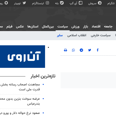
تلگرام
سروش
آی گپ
بله
اینستاگرام
توییتر
روبی
جامعه
اقتصاد
بازار
ورزش
سیاست
بین‌الملل
استان‌ها
عکس
فیلم
مج
سیاست خارجی
انقلاب اسلامی
سایر
تازه‌ترین اخبار
مجاهدت اصحاب رسانه بخش م
قدرت ملی است
عرضه سوخت بنزین بدون محد
بندرعباس
صعود نرخ حواله دلار و یورو در 