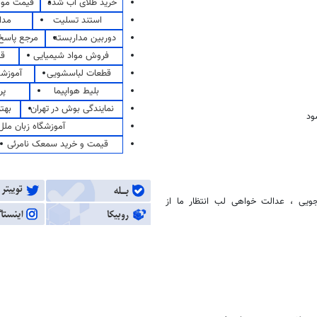
خرید طلای آب شده
قیمت مو
استند تسلیت
مدا
دوربین مداربسته
مرجع پاسخ 
فروش مواد شیمیایی
قی
قطعات لباسشویی
آموزشگ
بلیط هواپیما
پر
نمایندگی بوش در تهران
بهت
ود
آموزشگاه زبان ملل
قیمت و خرید سمعک نامرئی
یی ، عدالت خواهی لب انتظار ما از