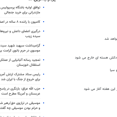
توافق اولیه باشگاه پرسپولیس 
مازندرانی برای خرید جنجالی
کامیون با راننده ۸ ساله در اصفهان توقیف شد
درگیری اعضای داعش و نیروهای
سیده زینب
واهد شد
گرامیداشت سپهبد شهید سیدعب
موسوی در حرم بانوی کرامت برگ
تمجید رسانه آلبانیایی از عملکر
استقلال خوزستان
 سیا
رئیس ستاد مشترک ارتش آمریکا
برای خروج از جنگ با ایران شد
حزب الله عراق: بازنگری در پاسخ
 این هفته آغاز می شود
عربستان و آمریکا مطرح است
موسیقی در ترازوی حق/رهبر شهی
و حرام بودن موسیقی چه گفتن