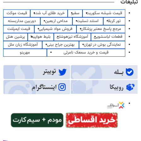
تبلیغات
قیمت شیشه سکوریت
سفیر
خرید طلای آب شده
قیمت موکت
تور کربلا
استند تسلیت
مداحی اربعین
دوربین مداربسته
مرجع پاسخ معتبر پزشکان
فروش مواد شیمیایی
قیمت ایمپلنت
قطعات لباسشویی
آموزشگاه تیزهوشان
بلیط هواپیما
پرشین هتل
نمایندگی بوش در تهران
بهترین جراح بینی
آموزشگاه زبان ملل
قیمت و خرید سمعک نامرئی
مهرینو