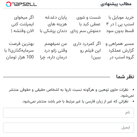
مطالب پیشنهادی
خرید موبایل با
شست و شوی
پایان دغدغه
اگر میخوای
اسنپ پی | در ۴
عمقی کبد با
هزینه های
ایمپلنت کنی
قسط بدون سود
دمنوش سم زدای
دندان پزشکی با
الان وقتشه |
و کارمزد!
گیاهی
پک سفید کننده
فقط با ۲۵
مسیر همراهی و
اگر کمردرد داری
من نمیفهمم
بهترین فرصت
خانگی
میلیون تومان!!!
گزارش عملکرد
این فیلم رو
وقتی زانو درد
سرمایه‌گذاری‼️ با
گروه اسنپ در
ببین!
درمان داره، چرا
100 هزار تومان
۱۴۰۴
◗پرسش‌نامه رو
دردش رو داری
طلا بخر‼️
پر کن◖
تحمل میکنی؟❗
نظر شما
نظرات حاوی توهین و هرگونه نسبت ناروا به اشخاص حقیقی و حقوقی منتشر
نمی‌شود.
نظراتی که غیر از زبان فارسی یا غیر مرتبط با خبر باشد منتشر نمی‌شود.