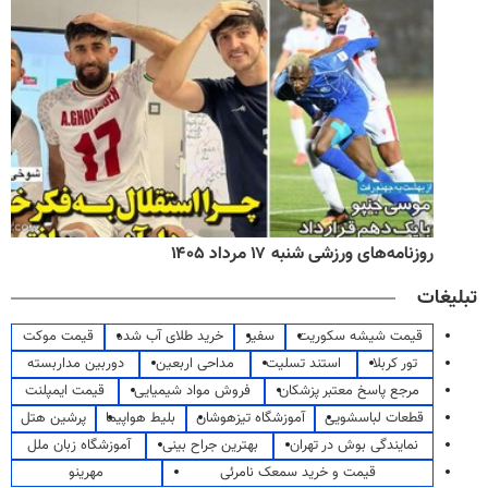
روزنامه‌های ورزشی شنبه ۱۷ مرداد ۱۴۰۵
تبلیغات
قیمت شیشه سکوریت
سفیر
خرید طلای آب شده
قیمت موکت
تور کربلا
استند تسلیت
مداحی اربعین
دوربین مداربسته
مرجع پاسخ معتبر پزشکان
فروش مواد شیمیایی
قیمت ایمپلنت
قطعات لباسشویی
آموزشگاه تیزهوشان
بلیط هواپیما
پرشین هتل
نمایندگی بوش در تهران
بهترین جراح بینی
آموزشگاه زبان ملل
قیمت و خرید سمعک نامرئی
مهرینو