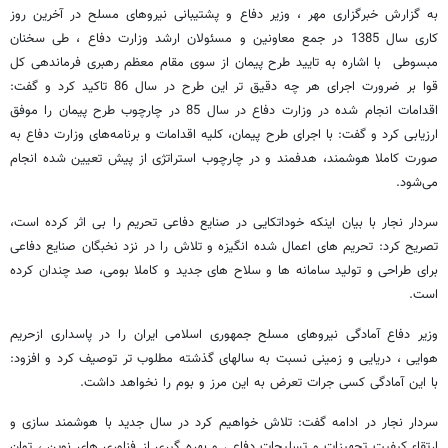
به گزارش خبرگزاری مهر ، وزیر دفاع و پشتیبانی نیروهای مسلح در آخرین روز
کاری سال 1385 در جمع معاونین و مسئولان ارشد وزارت دفاع ، طی سخنان
مبسوطی با اشاره به تایید طرح پیمان از سوی مقام معظم رهبری فرماندهی کل
قوا بر ضرورت اجرای هر چه دقیق تر این طرح در سال 86 تاکید کرد و گفت:
اقدامات انجام شده در وزارت دفاع در سال 85 در چارچوب طرح پیمان را موفق
ارزیابی کرد و گفت: با اجرای طرح پیمان، کلیه اقدامات و برنامه‌های وزارت دفاع به
صورت کاملا هوشمند، هدفمند و در چارچوب استراتژی از پیش تعیین شده انجام
می‌شود.
سردار نجار با بیان اینکه خوداتکایی در صنایع دفاعی تحریم را بی اثر کرده است،
تصریح کرد: تحریم های اعمال شده انگیزه و تلاش را در نزد نخبگان صنایع دفاعی
برای طراحی و تولید سامانه ها و سلاح های جدید و کاملا بومی، صد چندان کرده
است.
وزیر دفاع آمادگی نیروهای مسلح جمهوری اسلامی ایران را در پاسداری ازحریم
هوایی ، دریایی و زمینی نسبت به سالهای گذشته مطلوب تر توصیف کرد و افزود:
با این آمادگی کسی جرات تعرض به این مرز و بوم را نخواهد داشت.
سردار نجار در ادامه گفت: تلاش خواهیم کرد در سال جدید با هوشمند سازی و
ارتقاء کیفیت تجهیزات و تسلیحات دفاعی و بهره گیری از فناوری های نوین ، توان