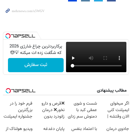
پرکاربردترین چراغ شارژی 2026
که شگفت زده ات میکنه 💡😍
ثبت سفارش
مطالب پیشنهادی
اگر میخوای
شست و شوی
❌قرص‌ و دارو
فرم خود را در
ایمپلنت کنی
عمقی کبد با
نخور❌ درمان
بزرگترین
الان وقتشه |
دمنوش سم زدای
زانودرد بدون
جشنواره ایمپلنت
فقط با ۲۵
گیاهی
قرص
تهران پر کنید ! |
جادوی درمان
با اعتماد بنفس
پایان دغدغه
ویدیو هولناک از
میلیون تومان!!!
فقط ۲۵ میلیون