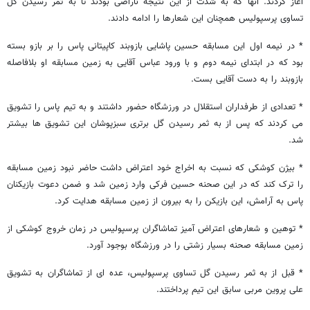
آغاز کردند. آنها که به شدت از این نتیجه ناراضی بودند تا به ثمر رسیدن گل
تساوی پرسپولیس همچنان این شعارها را ادامه دادند.
* در نیمه اول این مسابقه حسین پاشایی بازوبند کاپیتانی پاس را بر بازو بسته
بود که در ابتدای نیمه دوم و با ورود عباس آقایی به زمین مسابقه او بلافاصله
بازوبند را به دست آقایی بست.
* تعدادی از طرفداران استقلال در ورزشگاه حضور داشتند و به تیم پاس را تشویق
می کردند که پس از به ثمر رسیدن گل برتری سبزپوشان این تشویق ها بیشتر
شد.
* بیژن کوشکی که نسبت به اخراج خود اعتراض داشت حاضر نبود زمین مسابقه
را ترک کند که در این صحنه حسین فرکی وارد زمین شد و ضمن دعوت بازیکنان
پاس به آرامش، این بازیکن را به بیرون از زمین مسابقه هدایت کرد.
* توهین و شعارهای اعتراض آمیز تماشاگران پرسپولیس در زمان خروج کوشکی از
زمین مسابقه صحنه بسیار زشتی را در ورزشگاه بوجود آورد.
* قبل از به ثمر رسیدن گل تساوی پرسپولیس، عده ای از تماشاگران به تشویق
علی پروین مربی سابق این تیم پرداختند.