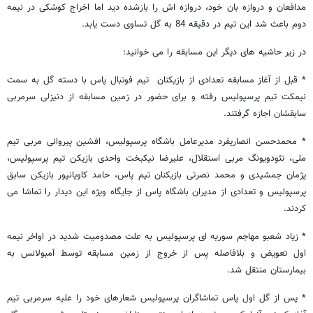
مدافعان و دروازه بان خود، دروازه اش را بازشده دید اما اخراج کوشکی در نیمه
دوم باعث شد این تیم در دقیقه 84 به گل تساوی دست یابد.
در زیر حاشیه های دیگر این مسابقه را می خوانید:
* قبل از آغاز مسابقه تعدادی از بازیکنان تیم فوتبال پاس با دسته گل به سمت
نیمکت تیم پرسپولیس رفته و برای حضور در زمین مسابقه از دنیزلی سرمربی
سابقشان اجازه گرفتند.
* محمدحسن انصاریفرد مدیرعامل باشگاه پرسپولیس، افشین پیروانی مربی تیم
ملی، تئودویونگ مربی استقلال، علیرضا نیکبخت واحدی بازیکن تیم پرسپولیس،
پژمان جمشیدی و محمد نصرتی بازیکنان تیم پاس، حامد کاویانپور بازیکن سابق
پرسپولیس و تعدادی از مدیران باشگاه پاس از جایگاه ویژه این دیدار را تماشا می
کردند.
* زیاد شعبو مهاجم سوریه ای پرسپولیس به علت مصدومیت شدید در اواخر نیمه
اول تعویض و بلافاصله پس از خروج از زمین مسابقه توسط آمبولانس به
بیمارستان منتقل شد.
* پس از گل اول پاس تماشاگران پرسپولیس شعارهای خود را علیه سرمربی تیم