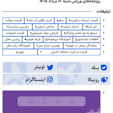
روزنامه‌های ورزشی شنبه ۱۷ مرداد ۱۴۰۵
تبلیغات
قیمت شیشه سکوریت
سفیر
خرید طلای آب شده
قیمت موکت
تور کربلا
استند تسلیت
مداحی اربعین
دوربین مداربسته
مرجع پاسخ معتبر پزشکان
فروش مواد شیمیایی
قیمت ایمپلنت
قطعات لباسشویی
آموزشگاه تیزهوشان
بلیط هواپیما
پرشین هتل
نمایندگی بوش در تهران
بهترین جراح بینی
آموزشگاه زبان ملل
قیمت و خرید سمعک نامرئی
مهرینو