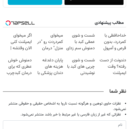
مطالب پیشنهادی
خداحافظی با
شست و شوی
میخوای
اگر میخوای
کمردرد، بدون
عمقی کبد با
کمردردت رو "در
ایمپلنت کنی
قرص و آمپول
دمنوش سم زدای
منزل" درمان
الان وقتشه |
گیاهی
کنی؟ (◂فیلم +
فقط با ۲۵
دندونت از دست
شست و شوی
پایان دغدغه
دمنوش خوش
◂پرسش‌نامه)
میلیون تومان!!!
رفته؟ وقت
چربی های کبد با
هزینه های
عطری که برای
ایمپلنت
نوشیدنی
دندان پزشکی با
درمان کبدچرب
دیجیتاله
گیاهی(55%تخفیف)
پک سفید کننده
معجزه میکنه
خانگی
نظر شما
نظرات حاوی توهین و هرگونه نسبت ناروا به اشخاص حقیقی و حقوقی منتشر
نمی‌شود.
نظراتی که غیر از زبان فارسی یا غیر مرتبط با خبر باشد منتشر نمی‌شود.