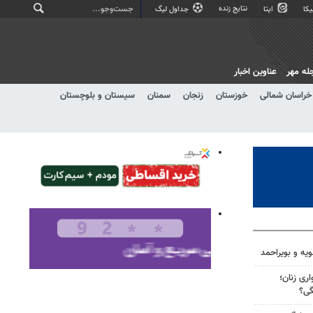
نتایج زنده
کا
ایتا
جداول لیگ
له مهر
عناوین اخبار
خراسان شمالی
خوزستان
زنجان
سمنان
سیستان و بلوچستان
ویه و بویراحمد
ری زنان؛
گی؟