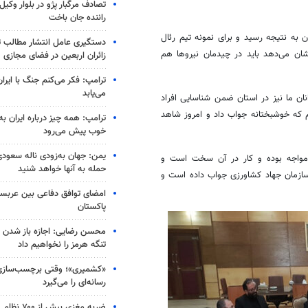
تصادف مرگبار پژو در بلوار وکیل‌
راننده جان باخت
ن به نتیجه رسید و برای نمونه تیم رئال
دستگیری عامل انتشار مطالب تو
شان می‌دهد باید در چیدمان نیروها هم
زائران اربعین در فضای مجازی
ترامپ: فکر می‌کنم جنگ با ایران
می‌یابد
نان ما نیز در استان ضمن شناسایی افراد
یم که خوشبختانه جواب داد و امروز شاهد
ترامپ: همه چیز درباره ایران به
خوب پیش می‌رود
یمن: جهان به‌زودی ناله سعودی‌
 مواجه بوده و کار در آن سخت است و
حمله به آنها خواهد شنید
ازمان جهاد کشاورزی جواب داده است و
امضای توافق دفاعی بین عربستا
پاکستان
محسن رضایی: اجازه باز شدن 
تنگه هرمز را نخواهیم داد
«کشمیری»؛ وقتی برچسب‌سازی
رسانه‌ای را می‌گیرد
ضربه مغزی بیش