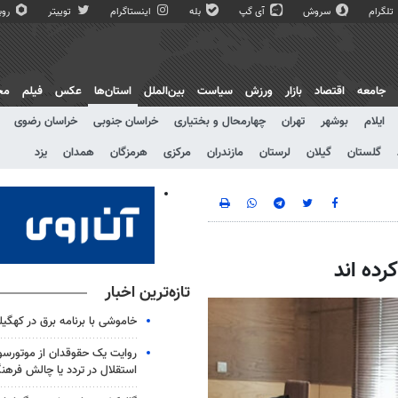
تلگرام
سروش
آی گپ
بله
اینستاگرام
توییتر
روبی
جامعه
اقتصاد
بازار
ورزش
سیاست
بین‌الملل
استان‌ها
عکس
فیلم
مج
ایلام
بوشهر
تهران
چهارمحال و بختیاری
خراسان جنوبی
خراسان رضوی
گلستان
گیلان
لرستان
مازندران
مرکزی
هرمزگان
همدان
یزد
رده اند
تازه‌ترین اخبار
خاموشی با برنامه برق در کهگیل
روایت یک حقوقدان از موتورسوا
استقلال در تردد یا چالش فرهن