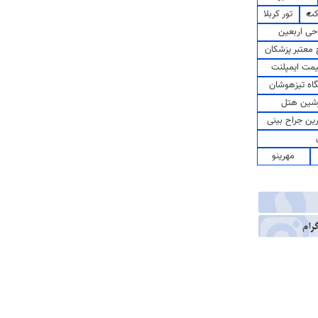
کت
تور کربلا
حی اربعین
معتبر پزشکان
مت ایمپلنت
اه تیزهوشان
شین هتل
رین جراح بینی
مهرینو