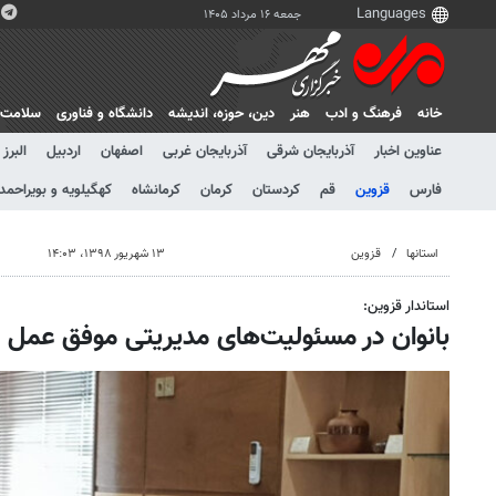
جمعه ۱۶ مرداد ۱۴۰۵
خانه
فرهنگ و ادب
هنر
دين، حوزه، انديشه
دانشگاه و فناوری
سلامت
عناوین اخبار
آذربایجان شرقی
آذربایجان غربی
اصفهان
اردبیل
البرز
فارس
قزوین
قم
کردستان
کرمان
کرمانشاه
کهگیلویه و بویراحمد
استانها
قزوین
۱۳ شهریور ۱۳۹۸، ۱۴:۰۳
استاندار قزوین:
بانوان در مسئولیت‌های مدیریتی موفق عمل ک